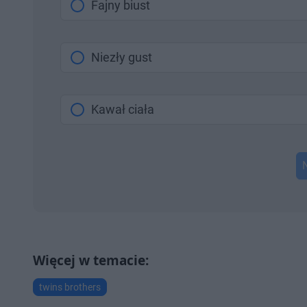
Fajny biust
Niezły gust
Kawał ciała
twins brothers