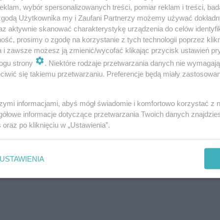
klam, wybór spersonalizowanych treści, pomiar reklam i treści, bad
 zgodą Użytkownika my i Zaufani Partnerzy możemy używać dokład
az aktywnie skanować charakterystykę urządzenia do celów identyfi
ść, prosimy o zgodę na korzystanie z tych technologii poprzez klikn
a i zawsze możesz ją zmienić/wycofać klikając przycisk ustawień pr
ogu strony
. Niektóre rodzaje przetwarzania danych nie wymagaj
iwić się takiemu przetwarzaniu. Preferencje będą miały zastosowanie
szymi informacjami, abyś mógł świadomie i komfortowo korzystać z
gółowe informacje dotyczące przetwarzania Twoich danych znajdzi
s
oraz po kliknięciu w „Ustawienia”.
USTAWIENIA