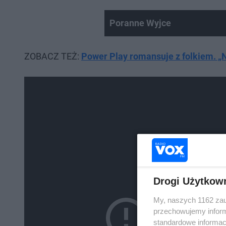
Poranne Wyjce
ZOBACZ TEŻ:
Power Play romansuje z folkiem. „
Drogi Użytkow
My, naszych 1162 zau
przechowujemy informa
standardowe informac