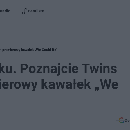
Radio
Bestlista
ich premierowy kawałek „We Could Be"
ku. Poznajcie Twins
mierowy kawałek „We
Do