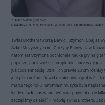
Autor: Materiały prasowe
Nowi gracze na rynku. Poznajcie Twins Brothers i ich premierowy kawałek
Twins Brothers tworzą Dawid i Szymon. Obaj są 
Szkół Muzycznych im. Grażyny Bacewicz w Koszalini
natomiast Szymona pochłonęła nauka gry na gitarz
papierze, ponieważ są kompletnie inni z wyglądu i 
już codziennością. Dzieli ich prawie 20 cm różni
jest piłka nożna - Dawid do niedawna grał w 3 lid
marcu tego roku, natomiast muzyka była napisana j
kiedy naszła nas wena twórcza i powstał on w ki
zaczęliśmy działać” – mówią Twins Brothers. Jak