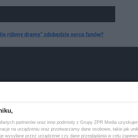
Nie róbmy dramy” zdobędzie serca fanów?
niku,
fanych partnerów oraz inne podmioty z Grupy ZPR Media uzyskujem
cje na urządzeniu oraz przetwarzamy dane osobowe, takie jak unika
je wysyłane przez urządzenie czy dane przeglądania w celu zapewn