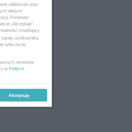
anie odbiorców oraz
nych danych
kacji. Ponieważ
ięcie „Akceptuję”.
ywatności znajdujący
ą zgody użytkownika,
 tylko na tej
 naszych serwisów
esz w
Polityce
Akceptuję