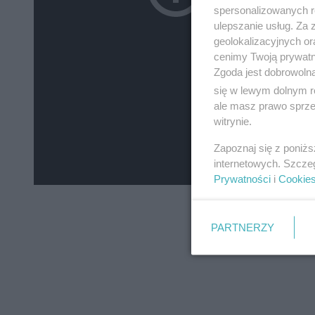
spersonalizowanych re
ulepszanie usług. Za
geolokalizacyjnych or
cenimy Twoją prywatno
Zgoda jest dobrowoln
się w lewym dolnym r
ale masz prawo sprzec
witrynie.
Zapoznaj się z poniż
internetowych. Szcze
Prywatności
i
Cookie
PARTNERZY