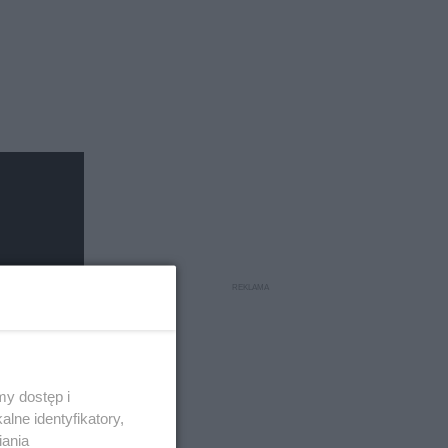
y dostęp i
lne identyfikatory,
iania