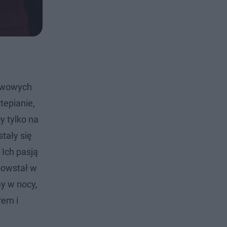
stwowych
tepianie,
y tylko na
tały się
 Ich pasją
 powstał w
my w nocy,
rem i