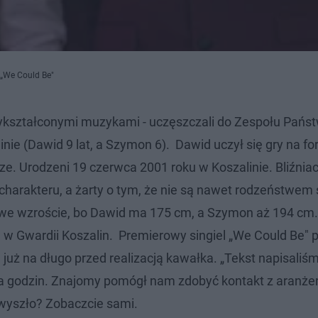
 „We Could Be"
wykształconymi muzykami - uczęszczali do Zespołu Pań
e (Dawid 9 lat, a Szymon 6). Dawid uczył się gry na for
e. Urodzeni 19 czerwca 2001 roku w Koszalinie. Bliźniac
charakteru, a żarty o tym, że nie są nawet rodzeństwem s
cy we wzroście, bo Dawid ma 175 cm, a Szymon aż 194 cm.
ze w Gwardii Koszalin. Premierowy singiel „We Could Be"
uż na długo przed realizacją kawałka. „Tekst napisaliś
lka godzin. Znajomy pomógł nam zdobyć kontakt z aranże
 wyszło? Zobaczcie sami.