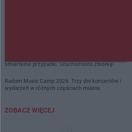
Policjanci z Przysuchy odnaleźli ciało 40-letniej
kobiety. Dwie osoby usłyszały zarzut zabójstwa
Burze sparaliżowały region. Strażacy
interweniowali 58 razy
Trwa walka z nosówką w schronisku. Są
śmiertelne przypadki. Uruchomiono zbiórkę!
Radom Music Camp 2026. Trzy dni koncertów i
wydarzeń w różnych częściach miasta
ZOBACZ WIĘCEJ