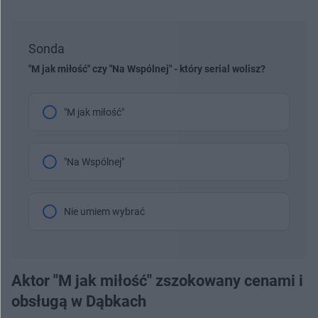
Sonda
"M jak miłość" czy "Na Wspólnej" - który serial wolisz?
"M jak miłość"
"Na Wspólnej"
Nie umiem wybrać
Aktor "M jak miłość" zszokowany cenami i
obsługą w Dąbkach