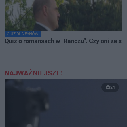
QUIZ DLA FANÓW
Quiz o romansach w "Ranczu". Czy oni ze s
NAJWAŻNIEJSZE:
24