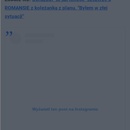
ROMANSIE z koleżanką z planu. "Byłem w złej
sytuacji"
Wyświetl ten post na Instagramie