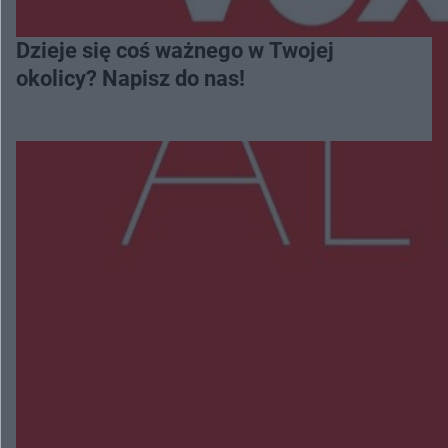
Dzieje się coś ważnego w Twojej
okolicy? Napisz do nas!
Więcej
NAJNOWSZE:
Wsola: Renault uderzyło w słup i stanął w
płomieniach. 49-latek trafił do szpitala
Zmiany i przesunięcia remontu bulwaru w
Gorzowie. Dlaczego?