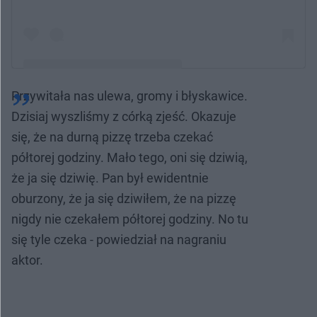
Przywitała nas ulewa, gromy i błyskawice.
Post udostępniony przez Robert Moskwa (@robertmoskwa)
Dzisiaj wyszliśmy z córką zjeść. Okazuje
się, że na durną pizzę trzeba czekać
półtorej godziny. Mało tego, oni się dziwią,
że ja się dziwię. Pan był ewidentnie
oburzony, że ja się dziwiłem, że na pizzę
nigdy nie czekałem półtorej godziny. No tu
się tyle czeka - powiedział na nagraniu
aktor.