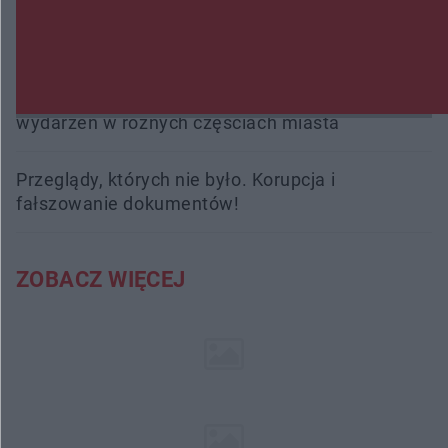
Trwa walka z nosówką w schronisku. Są
śmiertelne przypadki. Uruchomiono zbiórkę!
Radom Music Camp 2026. Trzy dni koncertów i
wydarzeń w różnych częściach miasta
Przeglądy, których nie było. Korupcja i
fałszowanie dokumentów!
ZOBACZ WIĘCEJ