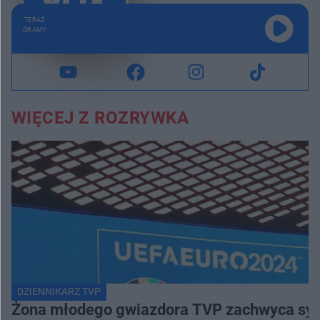
TERAZ
GRAMY
WIĘCEJ Z ROZRYWKA
DZIENNIKARZ TVP
Żona młodego gwiazdora TVP zachwyca sylwe