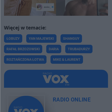
ŁOBUZY
YAN MAJEWSKI
SHANGUY
RAFAŁ BRZOZOWSKI
DARIA
TRUBADURZY
ROZTAŃCZONA ŁOTWA
MIKE & LAURENT
RADIO ONLINE