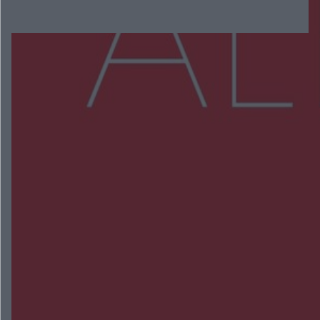
Więcej
NAJNOWSZE:
Zmiany i przesunięcia remontu bulwaru w
Gorzowie. Dlaczego?
Policjanci z Przysuchy odnaleźli ciało 40-letniej
kobiety. Dwie osoby usłyszały zarzut zabójstwa
Burze sparaliżowały region. Strażacy
interweniowali 58 razy