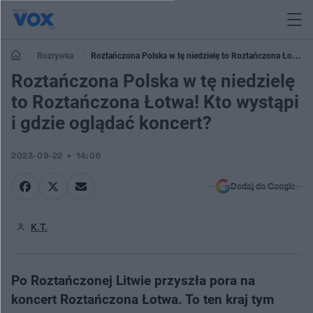
Rozrywka
Roztańczona Polska w tę niedzielę to Roztańczona Łotwa!
Kto wystąpi i gdzie oglądać koncert?
Roztańczona Polska w tę niedzielę
to Roztańczona Łotwa! Kto wystąpi
i gdzie oglądać koncert?
2023-09-22
14:06
Dodaj do Google
K.T.
Po Roztańczonej Litwie przyszła pora na
koncert Roztańczona Łotwa. To ten kraj tym