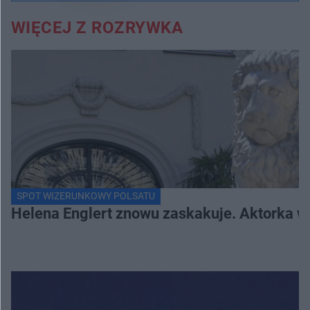
WIĘCEJ Z ROZRYWKA
SPOT WIZERUNKOWY POLSATU
Helena Englert znowu zaskakuje. Aktorka w