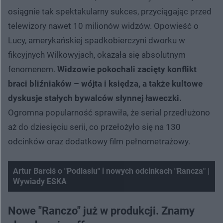
osiągnie tak spektakularny sukces, przyciągając przed
telewizory nawet 10 milionów widzów. Opowieść o
Lucy, amerykańskiej spadkobierczyni dworku w
fikcyjnych Wilkowyjach, okazała się absolutnym
fenomenem.
Widzowie pokochali zacięty konflikt
braci bliźniaków – wójta i księdza, a także kultowe
dyskusje stałych bywalców słynnej ławeczki.
Ogromna popularność sprawiła, że serial przedłużono
aż do dziesięciu serii, co przełożyło się na 130
odcinków oraz dodatkowy film pełnometrażowy.
Artur Barciś o "Podlasiu" i nowych odcinkach "Rancza" |
Wywiady ESKA
Nowe "Ranczo" już w produkcji. Znamy