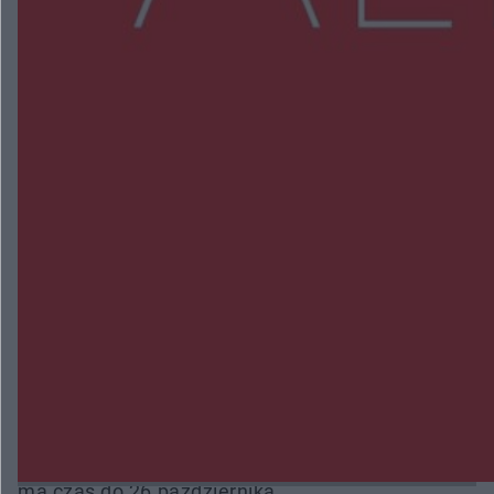
NAJNOWSZE:
Trwa walka z nosówką w schronisku. Są
śmiertelne przypadki. Uruchomiono zbiórkę!
Radom Music Camp 2026. Trzy dni koncertów i
wydarzeń w różnych częściach miasta
Przeglądy, których nie było. Korupcja i
fałszowanie dokumentów!
Beach Ball Radom na Borkach. Turniej otworzy
nowe boiska dla mieszkańców
Śledztwo w „Drzewnej” przedłużone. Prokuratura
ma czas do 26 października