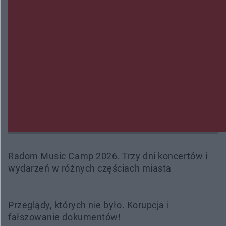
Policjanci z Przysuchy odnaleźli ciało 40-letniej
kobiety. Dwie osoby usłyszały zarzut zabójstwa
Burze sparaliżowały region. Strażacy
interweniowali 58 razy
Trwa walka z nosówką w schronisku. Są
śmiertelne przypadki. Uruchomiono zbiórkę!
Radom Music Camp 2026. Trzy dni koncertów i
wydarzeń w różnych częściach miasta
Przeglądy, których nie było. Korupcja i
fałszowanie dokumentów!