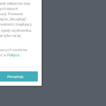
anie odbiorców oraz
nych danych
kacji. Ponieważ
ięcie „Akceptuję”.
ywatności znajdujący
ą zgody użytkownika,
 tylko na tej
 naszych serwisów
esz w
Polityce
Akceptuję