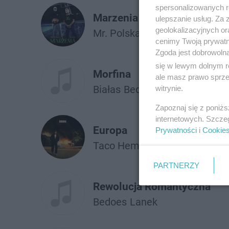
spersonalizowanych re
Marzenia
ulepszanie usług. Za
geolokalizacyjnych or
Mr. Polska
Bedoes
cenimy Twoją prywatno
Zgoda jest dobrowoln
się w lewym dolnym r
Morfina
ale masz prawo sprzec
Białas
Bedoes
witrynie.
Zapoznaj się z poniż
internetowych. Szcze
Europa
Prywatności
i
Cookie
Taco Hemingway
ft.
Bedoes
PARTNERZY
Rewolucja Romantyczna
Bedoes
Lanek