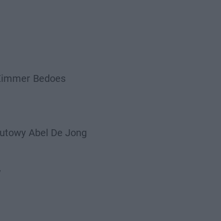
Zimmer
Bedoes
utowy
Abel De Jong
w