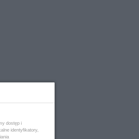
y dostęp i
lne identyfikatory,
iania