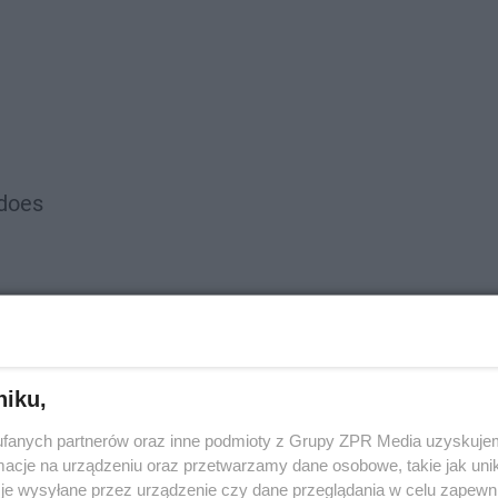
does
niku,
fanych partnerów oraz inne podmioty z Grupy ZPR Media uzyskujem
cje na urządzeniu oraz przetwarzamy dane osobowe, takie jak unika
je wysyłane przez urządzenie czy dane przeglądania w celu zapewn