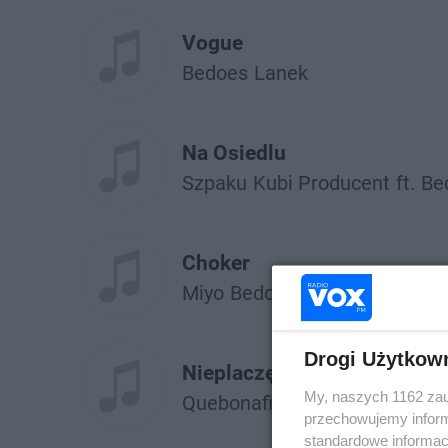
Vogue
Bedoes
Lanek
Na Osiedlu
Szpaku
Kubi Producent
ft.
Be
Choker
Miyo
Bedoes
Drogi Użytkow
Nieplaczęponotredame
My, naszych 1162 zau
Quebonafide
ft.
Bedoes
przechowujemy informa
standardowe informac