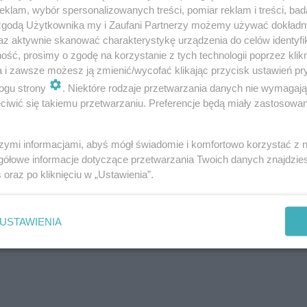
klam, wybór spersonalizowanych treści, pomiar reklam i treści, bad
 zgodą Użytkownika my i Zaufani Partnerzy możemy używać dokład
az aktywnie skanować charakterystykę urządzenia do celów identyfi
ść, prosimy o zgodę na korzystanie z tych technologii poprzez klikn
a i zawsze możesz ją zmienić/wycofać klikając przycisk ustawień pr
ogu strony
. Niektóre rodzaje przetwarzania danych nie wymagaj
iwić się takiemu przetwarzaniu. Preferencje będą miały zastosowanie
szymi informacjami, abyś mógł świadomie i komfortowo korzystać z
gółowe informacje dotyczące przetwarzania Twoich danych znajdzi
s
oraz po kliknięciu w „Ustawienia”.
USTAWIENIA