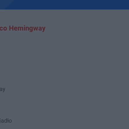
co Hemingway
ay
iadło