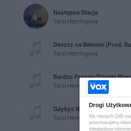
Następna Stacja
Taco Hemingway
Deszcz na Betonie (Prod. R
Taco Hemingway
Bardzo Proszę (Szusty Blen
Taco Hemingway
Drogi Użytkow
Gdybyś Nie Istniała (Szusty
My, naszych 1162 zau
Taco Hemingway
przechowujemy informa
standardowe informac