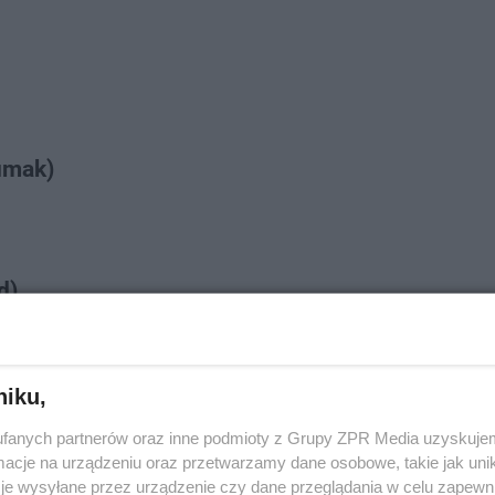
umak)
d)
niku,
 Blend)
fanych partnerów oraz inne podmioty z Grupy ZPR Media uzyskujem
cje na urządzeniu oraz przetwarzamy dane osobowe, takie jak unika
je wysyłane przez urządzenie czy dane przeglądania w celu zapewn