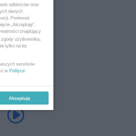
anie odbiorców oraz
nych danych
kacji. Ponieważ
ięcie „Akceptuję”.
ywatności znajdujący
ą zgody użytkownika,
 tylko na tej
 naszych serwisów
esz w
Polityce
Akceptuję