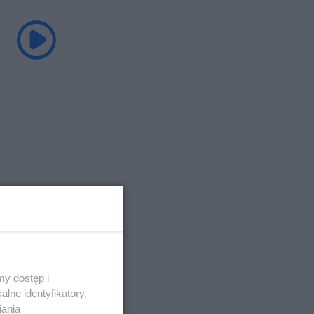
y dostęp i
lne identyfikatory,
iania