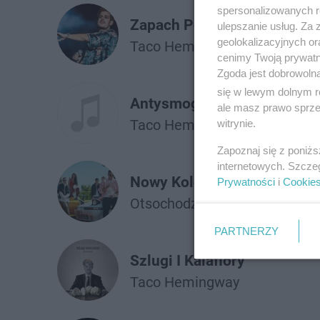
spersonalizowanych re
Zapach Perfum/follow You 
ulepszanie usług. Za
geolokalizacyjnych or
Taco Hemingway
Twocolors
cenimy Twoją prywatno
Zgoda jest dobrowoln
się w lewym dolnym r
Antysmogowa Maska w Moi
ale masz prawo sprzec
Taco Hemingway
ft.
Pezet
witrynie.
Zapoznaj się z poniż
internetowych. Szcze
Nowy Kolor
Prywatności
i
Cookie
Otsochodzi
Taco Hemingway
PARTNERZY
Szlugi I Kalafiory
Taco Hemingway