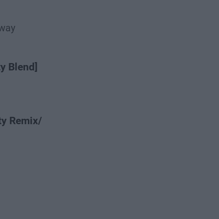
way
y Blend]
ty Remix/