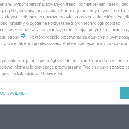
klam, wybór spersonalizowanych treści, pomiar reklam i treści, bad
/szusty Remix/
 zgodą Użytkownika my i Zaufani Partnerzy możemy używać dokład
az aktywnie skanować charakterystykę urządzenia do celów identyfi
ść, prosimy o zgodę na korzystanie z tych technologii poprzez klikn
a i zawsze możesz ją zmienić/wycofać klikając przycisk ustawień pr
ogu strony
. Niektóre rodzaje przetwarzania danych nie wymagaj
m Carry-On Baggage
iwić się takiemu przetwarzaniu. Preferencje będą miały zastosowanie
szymi informacjami, abyś mógł świadomie i komfortowo korzystać z
gółowe informacje dotyczące przetwarzania Twoich danych znajdzi
s
oraz po kliknięciu w „Ustawienia”.
USTAWIENIA