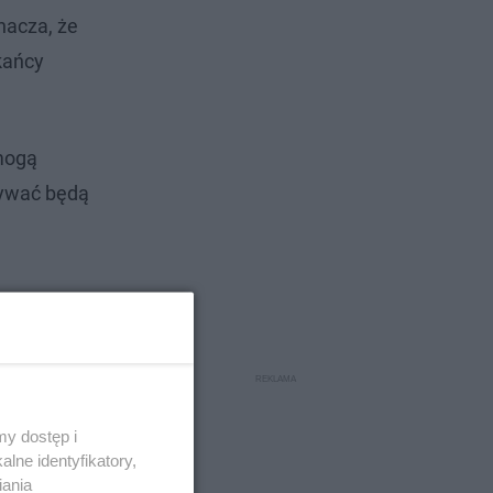
nacza, że
kańcy
mogą
zywać będą
y dostęp i
lne identyfikatory,
iania