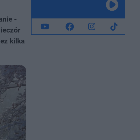
nie -
wieczór
ez kilka