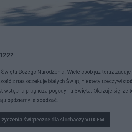
2022?
ta Święta Bożego Narodzenia. Wiele osób już teraz zadaje
szość z nas oczekuje białych Świąt, niestety rzeczywisto
st wstępna prognoza pogody na Święta. Okazuje się, że t
raju będziemy je spędzać.
 życzenia świąteczne dla słuchaczy VOX FM!