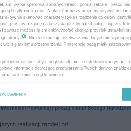
klam, wybór spersonalizowanych treści, pomiar reklam i treści, bad
 zgodą Użytkownika my i Zaufani Partnerzy możemy używać dokład
az aktywnie skanować charakterystykę urządzenia do celów identyfi
ść, prosimy o zgodę na korzystanie z tych technologii poprzez klikn
a i zawsze możesz ją zmienić/wycofać klikając przycisk ustawień pr
ów! Top 10 numerów, które wprawią Cię w wyjątkowy na
ogu strony
. Niektóre rodzaje przetwarzania danych nie wymagaj
iwić się takiemu przetwarzaniu. Preferencje będą miały zastosowanie
zez Instytut Meteorologii i Gospodarki Wodnej na Twitt
szymi informacjami, abyś mógł świadomie i komfortowo korzystać z
ie zapowiada się bardzo mroźny w całym kraju i dodat
gółowe informacje dotyczące przetwarzania Twoich danych znajdzi
osferycznych - od 8mm w centrum kraju, przez 16mm 
s
oraz po kliknięciu w „Ustawienia”.
e wiadomo czy będzie to śnieg, czy może marznący desz
 to mamy duże szanse na białe Boże Narodzenie.
USTAWIENIA
 Internecie! Posłuchaj i poczuj klimat Bożego Narodzen
szych realizacji modeli od