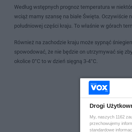
Według wstępnych prognoz temperatura w niektóry
wciąż mamy szansę na białe Święta. Oczywiście 
południowej części kraju. To właśnie w górach te
Również na zachodzie kraju może sypnąć śniegie
spowodować, że nie będzie on utrzymywać się zb
okolice 0°C to w dzień sięgną 3-4°C.
Drogi Użytkow
My, naszych 1162 zau
przechowujemy informa
standardowe informac