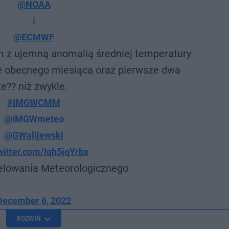
@NOAA
i
@ECMWF
 z ujemną anomalią średniej temperatury
ie obecnego miesiąca oraz pierwsze dwa
e??️ niż zwykle.
#IMGWCMM
@IMGWmeteo
@GWalijewski
twitter.com/Iqh5jqYrbx
lowania Meteorologicznego
December 6, 2022
ROZWIŃ