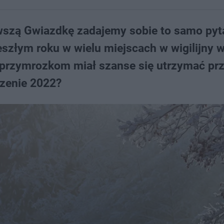
wszą Gwiazdkę zadajemy sobie to samo pyta
szłym roku w wielu miejscach w wigilijny 
 przymrozkom miał szanse się utrzymać prz
dzenie 2022?