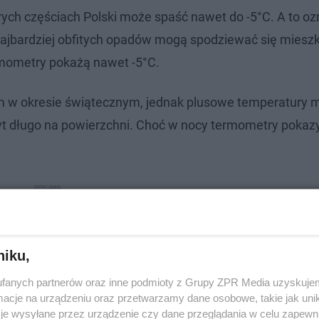
ch częściach Polski może spaść nawet do -5°C. A to oz
najbardziej obfitych opadów mogą spodziewać się miesz
rmometry pokażą nawet -5°C.
m w okresie świątecznym, jednak plusowe temperatury 
yt długo na powierzchni. Choć w nocy termometry poka
niku,
fanych partnerów oraz inne podmioty z Grupy ZPR Media uzyskujem
cje na urządzeniu oraz przetwarzamy dane osobowe, takie jak unika
je wysyłane przez urządzenie czy dane przeglądania w celu zapewn