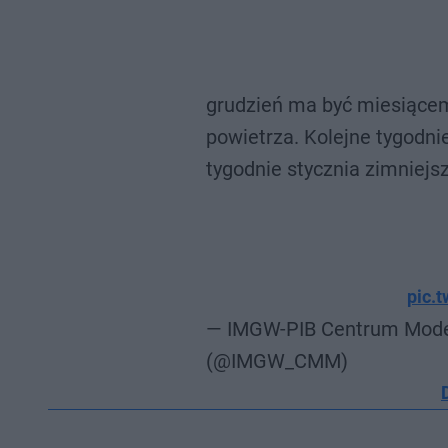
grudzień ma być miesiącem
powietrza. Kolejne tygodn
tygodnie stycznia zimniejsz
pic.
— IMGW-PIB Centrum Mode
(@IMGW_CMM)