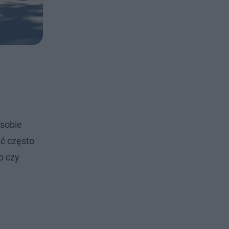
 sobie
ść często
o czy