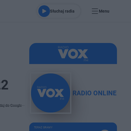
Słuchaj radia
Menu
22
RADIO ONLINE
daj do Google
TERAZ GRAMY