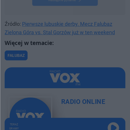
Źródło:
Pierwsze lubuskie derby. Mecz Falubaz
Zielona Góra vs. Stal Gorzów już w ten weekend
FALUBAZ
RADIO ONLINE
TERAZ
GRAMY