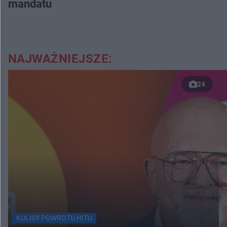
mandatu
NAJWAŻNIEJSZE:
24
KULISY POWROTU HITU