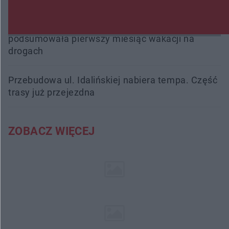
16 ofiar i 191 wypadków. Mazowiecka policja
podsumowała pierwszy miesiąc wakacji na
drogach
Przebudowa ul. Idalińskiej nabiera tempa. Część
trasy już przejezdna
ZOBACZ WIĘCEJ