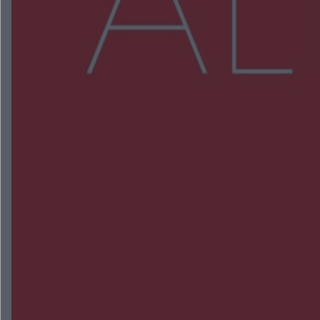
Więcej
NAJNOWSZE:
Radom Music Camp 2026. Trzy dni koncertów i
wydarzeń w różnych częściach miasta
Przeglądy, których nie było. Korupcja i
fałszowanie dokumentów!
Beach Ball Radom na Borkach. Turniej otworzy
nowe boiska dla mieszkańców
Śledztwo w „Drzewnej” przedłużone. Prokuratura
ma czas do 26 października