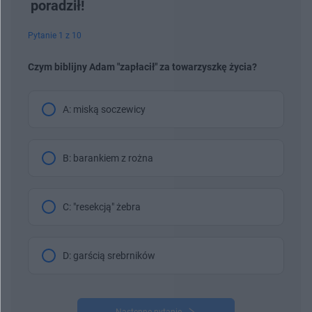
poradził!
Pytanie 1 z 10
Czym biblijny Adam "zapłacił" za towarzyszkę życia?
A: miską soczewicy
B: barankiem z rożna
C: "resekcją" żebra
D: garścią srebrników
Następne pytanie