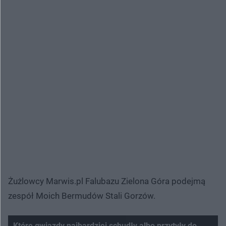
Żużlowcy Marwis.pl Falubazu Zielona Góra podejmą
zespół Moich Bermudów Stali Gorzów.
Które gwiazdy najbardziej schudły albo przytyły do