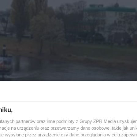
niku,
fanych partnerów oraz inne podmioty z Grupy ZPR Media uzyskujem
cje na urządzeniu oraz przetwarzamy dane osobowe, takie jak unika
je wysyłane przez urządzenie czy dane przeglądania w celu zapewn