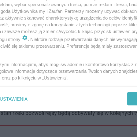
klam, wybór spersonalizowanych treści, pomiar reklam i treści, bad
 zgodą Użytkownika my i Zaufani Partnerzy możemy używać dokład
az aktywnie skanować charakterystykę urządzenia do celów identyfi
ść, prosimy o zgodę na korzystanie z tych technologii poprzez klikn
a i zawsze możesz ją zmienić/wycofać klikając przycisk ustawień pr
ogu strony
. Niektóre rodzaje przetwarzania danych nie wymagaj
iwić się takiemu przetwarzaniu. Preferencje będą miały zastosowanie
szymi informacjami, abyś mógł świadomie i komfortowo korzystać z
gółowe informacje dotyczące przetwarzania Twoich danych znajdzi
s
oraz po kliknięciu w „Ustawienia”.
USTAWIENIA
żnym, wjazd od Owczej i zabiera pasażerów na godzinn
i stan rzeki pozwoli rejsy będą odbywały się w kolejnych 