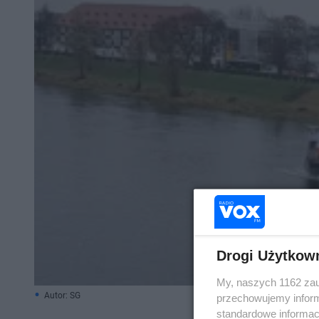
Drogi Użytkow
My, naszych 1162 zau
Autor: SG
przechowujemy informa
standardowe informac