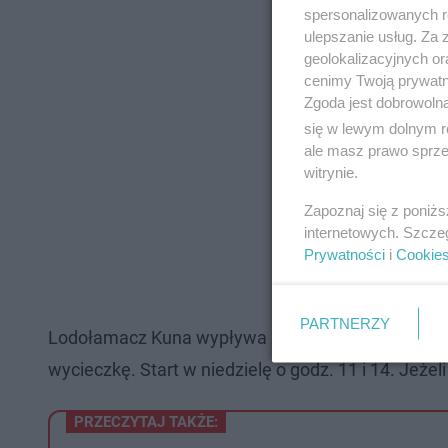
spersonalizowanych re
ulepszanie usług. Za
geolokalizacyjnych or
cenimy Twoją prywatno
Zgoda jest dobrowoln
się w lewym dolnym r
ale masz prawo sprzec
witrynie.
Zapoznaj się z poniż
internetowych. Szcze
Prywatności
i
Cookie
PARTNERZY
Lodołamacz Kuna wypływa z portu przy Wale Okrę
wycieczkę. Start w niedzielę o godz. 11 i 14. Jeżel
PRZECZYTAJ TAKŻE: