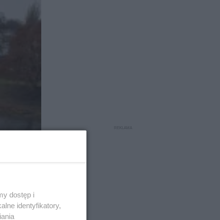
y dostęp i
lne identyfikatory,
iania