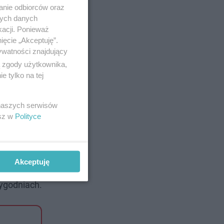
anie odbiorców oraz
nych danych
kacji. Ponieważ
ięcie „Akceptuję”.
ywatności znajdujący
ą zgody użytkownika,
 tylko na tej
 naszych serwisów
esz w
Polityce
Akceptuję
ą
tygodniach.