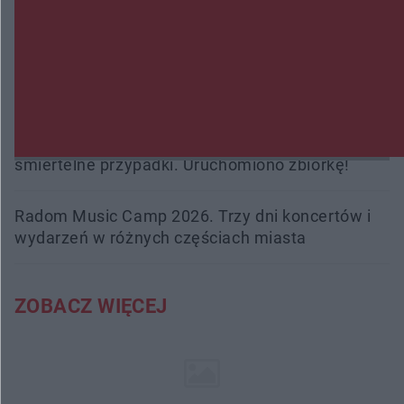
kobiety. Dwie osoby usłyszały zarzut zabójstwa
Burze sparaliżowały region. Strażacy
interweniowali 58 razy
Trwa walka z nosówką w schronisku. Są
śmiertelne przypadki. Uruchomiono zbiórkę!
Radom Music Camp 2026. Trzy dni koncertów i
wydarzeń w różnych częściach miasta
ZOBACZ WIĘCEJ