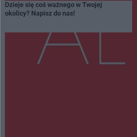
Dzieje się coś ważnego w Twojej
okolicy? Napisz do nas!
Więcej
NAJNOWSZE:
Wsola: Renault uderzyło w słup i stanął w
płomieniach. 49-latek trafił do szpitala
Zmiany i przesunięcia remontu bulwaru w
Gorzowie. Dlaczego?
Policjanci z Przysuchy odnaleźli ciało 40-letniej