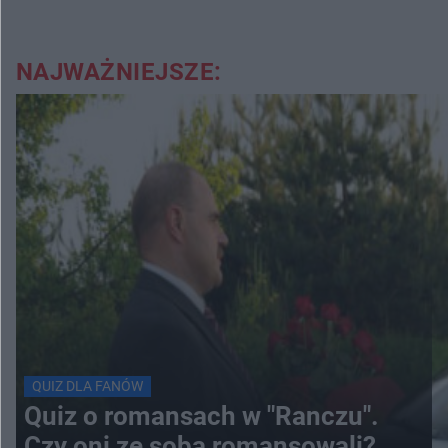
NAJWAŻNIEJSZE:
QUIZ DLA FANÓW
Quiz o romansach w "Ranczu".
Czy oni ze sobą romansowali?