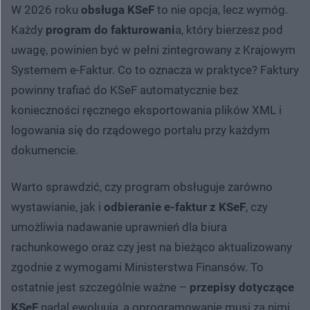
W 2026 roku
obsługa KSeF
to nie opcja, lecz wymóg.
Każdy
program do fakturowani
a, który bierzesz pod
uwagę, powinien być w pełni zintegrowany z Krajowym
Systemem e-Faktur. Co to oznacza w praktyce? Faktury
powinny trafiać do KSeF automatycznie bez
konieczności ręcznego eksportowania plików XML i
logowania się do rządowego portalu przy każdym
dokumencie.
Warto sprawdzić, czy program obsługuje zarówno
wystawianie, jak i
odbieranie e-faktur z KSeF
, czy
umożliwia nadawanie uprawnień dla biura
rachunkowego oraz czy jest na bieżąco aktualizowany
zgodnie z wymogami Ministerstwa Finansów. To
ostatnie jest szczególnie ważne –
przepisy dotyczące
KSeF
nadal ewoluują, a oprogramowanie musi za nimi