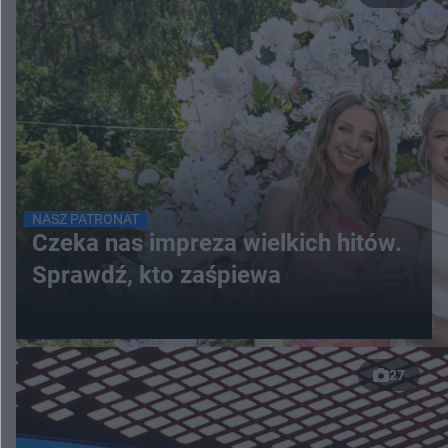
NASZ PATRONAT
Czeka nas impreza wielkich hitów.
Sprawdź, kto zaśpiewa
27