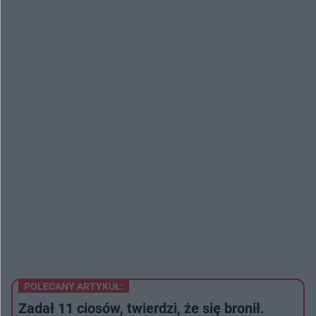
POLECANY ARTYKUŁ:
Zadał 11 ciosów, twierdzi, że się bronił.