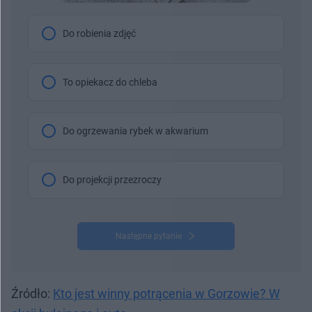
Do robienia zdjęć
To opiekacz do chleba
Do ogrzewania rybek w akwarium
Do projekcji przezroczy
Następne pytanie
Źródło:
Kto jest winny potrącenia w Gorzowie? W