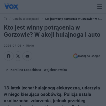
Gorzów Wielkopolski
Kto jest winny potrącenia w Gorzowie? W akcji
hulajnoga i auto
Kto jest winny potrącenia w
Gorzowie? W akcji hulajnoga i auto
2026-07-06
15:49
Dodaj do Google
Karolina Łopacińska - Wojciechowska
13-latek jechał hulajnogą elektryczną, uderzyła
w niego kierująca osobówką. Policja ustala
okoliczności zdarzenia, jednak przebieg