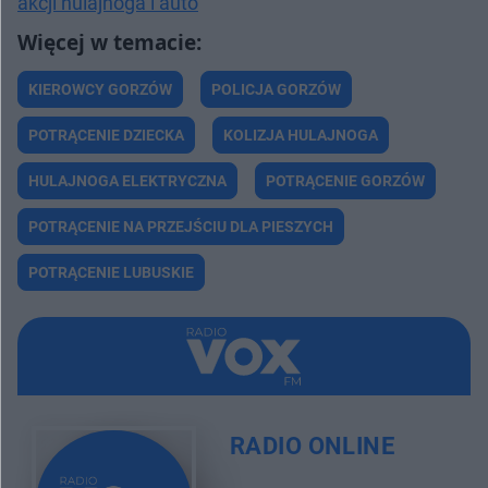
akcji hulajnoga i auto
KIEROWCY GORZÓW
POLICJA GORZÓW
POTRĄCENIE DZIECKA
KOLIZJA HULAJNOGA
HULAJNOGA ELEKTRYCZNA
POTRĄCENIE GORZÓW
POTRĄCENIE NA PRZEJŚCIU DLA PIESZYCH
POTRĄCENIE LUBUSKIE
RADIO ONLINE