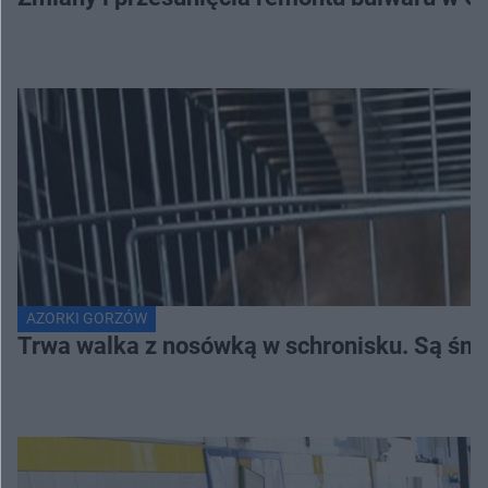
AZORKI GORZÓW
Trwa walka z nosówką w schronisku. Są śmi