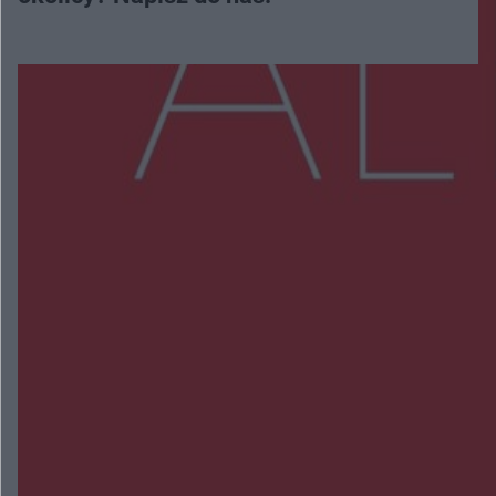
Więcej
NAJNOWSZE:
Wsola: Renault uderzyło w słup i stanął w
płomieniach. 49-latek trafił do szpitala
Zmiany i przesunięcia remontu bulwaru w
Gorzowie. Dlaczego?
Policjanci z Przysuchy odnaleźli ciało 40-letniej
kobiety. Dwie osoby usłyszały zarzut zabójstwa