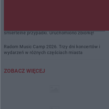
Burze sparaliżowały region. Strażacy
interweniowali 58 razy
Trwa walka z nosówką w schronisku. Są
śmiertelne przypadki. Uruchomiono zbiórkę!
Radom Music Camp 2026. Trzy dni koncertów i
wydarzeń w różnych częściach miasta
ZOBACZ WIĘCEJ