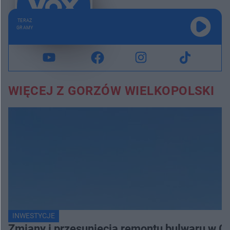
TERAZ
GRAMY
WIĘCEJ Z GORZÓW WIELKOPOLSKI
INWESTYCJE
Zmiany i przesunięcia remontu bulwaru w G