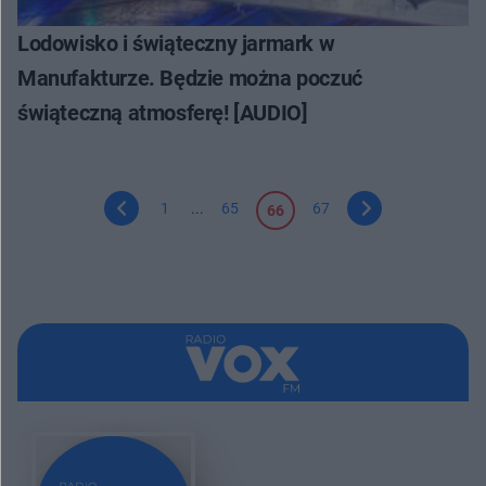
Lodowisko i świąteczny jarmark w
Manufakturze. Będzie można poczuć
świąteczną atmosferę! [AUDIO]
1
...
65
67
66