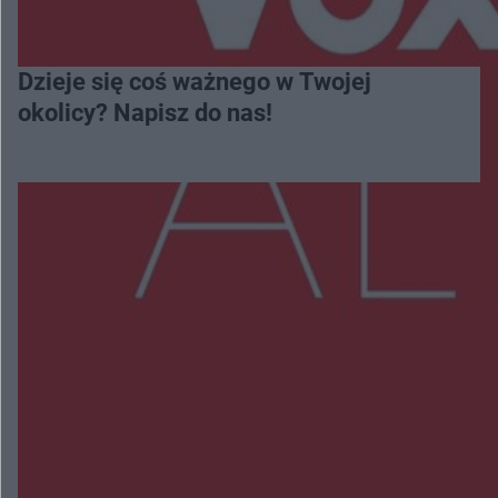
Dzieje się coś ważnego w Twojej
okolicy? Napisz do nas!
Więcej
NAJNOWSZE:
Zmiany i przesunięcia remontu bulwaru w
Gorzowie. Dlaczego?
Policjanci z Przysuchy odnaleźli ciało 40-letniej
kobiety. Dwie osoby usłyszały zarzut