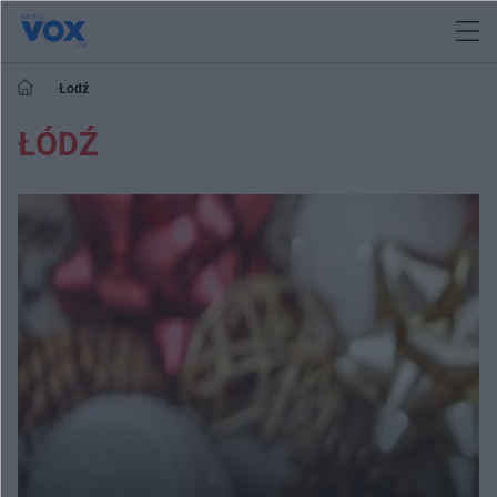
Łodź
ŁÓDŹ