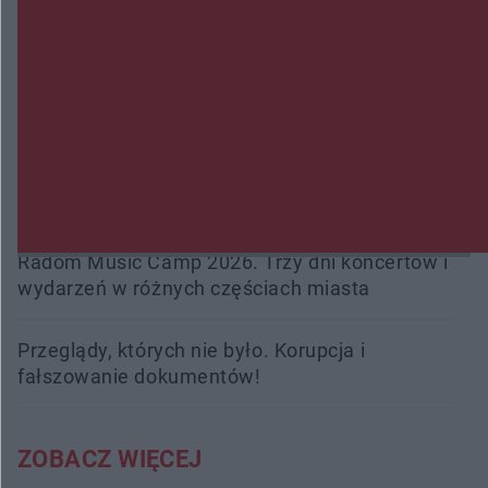
zabójstwa
Burze sparaliżowały region. Strażacy
interweniowali 58 razy
Trwa walka z nosówką w schronisku. Są
śmiertelne przypadki. Uruchomiono zbiórkę!
Radom Music Camp 2026. Trzy dni koncertów i
wydarzeń w różnych częściach miasta
Przeglądy, których nie było. Korupcja i
fałszowanie dokumentów!
ZOBACZ WIĘCEJ