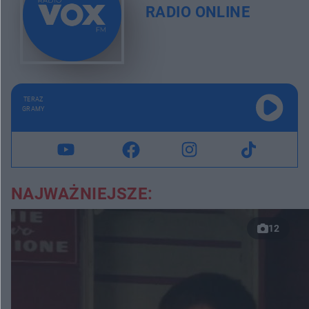
RADIO ONLINE
TERAZ
GRAMY
NAJWAŻNIEJSZE:
12