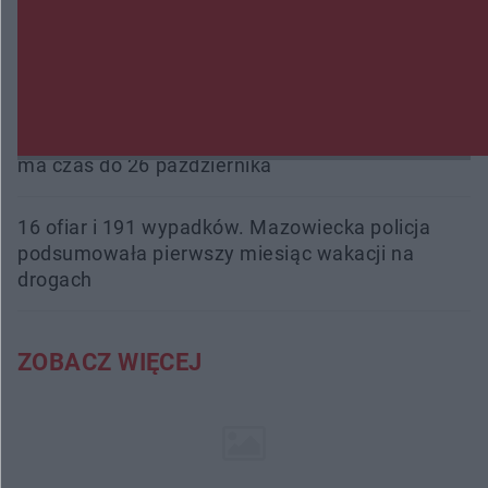
Beach Ball Radom na Borkach. Turniej otworzy
nowe boiska dla mieszkańców
Śledztwo w „Drzewnej” przedłużone. Prokuratura
ma czas do 26 października
16 ofiar i 191 wypadków. Mazowiecka policja
podsumowała pierwszy miesiąc wakacji na
drogach
ZOBACZ WIĘCEJ