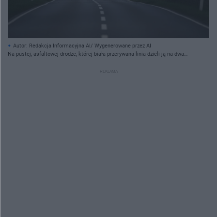
Autor: Redakcja Informacyjna AI/ Wygenerowane przez AI
Na pustej, asfaltowej drodze, której biała przerywana linia dzieli ją na dwa
pasy, widoczny jest mały, ciemny dzik, stojący na środku. Droga otoczona jest
po obu stronach gęstymi, ciemnozielonymi drzewami, tworzącymi wrażenie
tunelu. W oddali, mgliste niebo i zamglony horyzont nadają scenie ponury,
szary odcień, a po bokach drogi stoją białe słupki z pomarańczowymi
odblaskami.