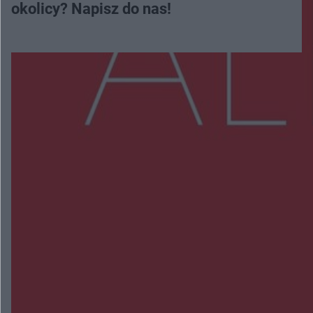
okolicy? Napisz do nas!
Więcej
NAJNOWSZE:
Trwa walka z nosówką w schronisku. Są
śmiertelne przypadki. Uruchomiono zbiórkę!
Radom Music Camp 2026. Trzy dni koncertów i
wydarzeń w różnych częściach miasta
Przeglądy, których nie było. Korupcja i
fałszowanie dokumentów!