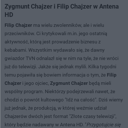
Zygmunt Chajzer i Filip Chajzer w Antena
HD
Filip Chajzer
ma wielu zwolenników, ale i wielu
przeciwników. Ci krytykowali m.in. jego ostatnią
aktywność, którą jest prowadzenie biznesu z
kebabami. Wszystkim wydawało się, że dawny
gwiazdor TVN odnalazł się w nim na tyle, że nie wróci
już do telewizji. Jakże się jednak mylili. Kilka tygodni
temu pojawiła się bowiem informacja o tym, że
Filip
Chajzer
i jego ojciec,
Zygmunt Chajzer
będą mieli
wspólny program. Niektórzy podejrzewali nawet, że
chodzi o powrót kultowego "Idź na całość". Dziś wiemy
już jednak, że produkcją, w której weźmie udział
Chajzerów dwóch jest format "Złote czasy telewizji",
który będzie nadawany w Antena HD. "
Przygotujcie się