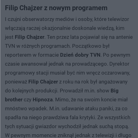
Filip Chajzer z nowym programem
I czujni obserwatorzy mediów i osoby, które telewizor
włączają raczej okazjonalnie doskonale wiedzą, kim
jest
Filip Chajzer
. Ten przez lata pojawiał się na antenie
TVN w różnych programach. Początkowo był
reporterem w formacie
Dzień dobry TVN
. Po pewnym
czasie awansował jednak na prowadzącego. Dyrektor
programowy stacji musiał być nim wręcz oczarowany,
ponieważ
Filip Chajzer
z roku na rok był angażowany
do kolejnych produkcji. Prowadził m.in. show
Big
brother
czy
Hipnoza
. Mimo, że na swoim koncie miał
mnóstwo wpadek. M.in. udawanie ataku paniki, za co
spadła na niego prawdziwa fala krytyki. Ze wszystkich
tych sytuacji gwiazdor wychodził jednak suchą stopą.
W pewnym momencie zniknął jednak z telewizji i długo