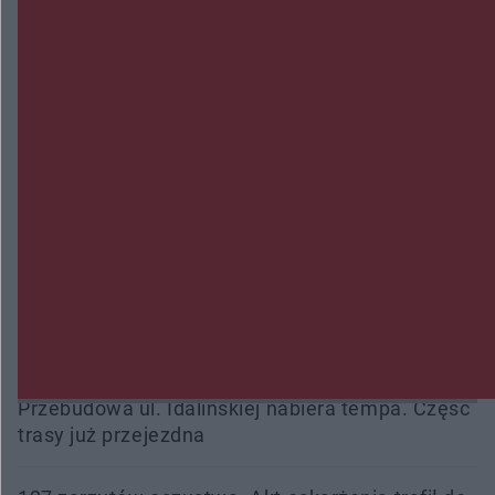
Przeglądy, których nie było. Korupcja i
fałszowanie dokumentów!
Beach Ball Radom na Borkach. Turniej otworzy
nowe boiska dla mieszkańców
Śledztwo w „Drzewnej” przedłużone. Prokuratura
ma czas do 26 października
16 ofiar i 191 wypadków. Mazowiecka policja
podsumowała pierwszy miesiąc wakacji na
drogach
Przebudowa ul. Idalińskiej nabiera tempa. Część
trasy już przejezdna