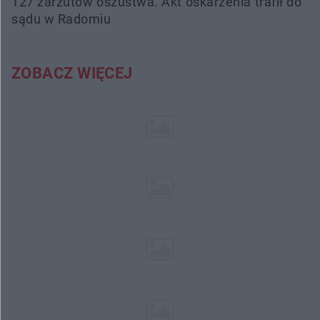
127 zarzutów oszustwa. Akt oskarżenia trafił do
sądu w Radomiu
ZOBACZ WIĘCEJ