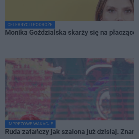
CELEBRYCI I PODRÓŻE
Monika Goździalska skarży się na płaczące
IMPREZOWE WAKACJE
Ruda zatańczy jak szalona już dzisiaj. Zna