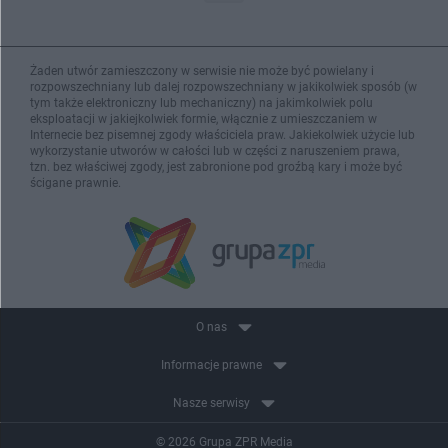
Żaden utwór zamieszczony w serwisie nie może być powielany i
rozpowszechniany lub dalej rozpowszechniany w jakikolwiek sposób (w
tym także elektroniczny lub mechaniczny) na jakimkolwiek polu
eksploatacji w jakiejkolwiek formie, włącznie z umieszczaniem w
Internecie bez pisemnej zgody właściciela praw. Jakiekolwiek użycie lub
wykorzystanie utworów w całości lub w części z naruszeniem prawa,
tzn. bez właściwej zgody, jest zabronione pod groźbą kary i może być
ścigane prawnie.
O nas
Informacje prawne
Nasze serwisy
© 2026 Grupa ZPR Media