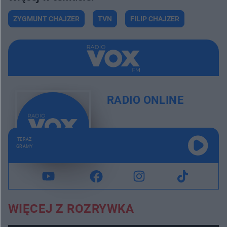
ZYGMUNT CHAJZER
TVN
FILIP CHAJZER
RADIO ONLINE
TERAZ
GRAMY
WIĘCEJ Z ROZRYWKA