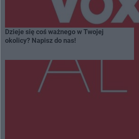
Dzieje się coś ważnego w Twojej
okolicy? Napisz do nas!
Więcej
NAJNOWSZE:
Policjanci z Przysuchy odnaleźli ciało 40-letniej
kobiety. Dwie osoby usłyszały zarzut zabójstwa