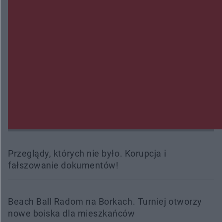
Burze sparaliżowały region. Strażacy
interweniowali 58 razy
Trwa walka z nosówką w schronisku. Są
śmiertelne przypadki. Uruchomiono zbiórkę!
Radom Music Camp 2026. Trzy dni koncertów i
wydarzeń w różnych częściach miasta
Przeglądy, których nie było. Korupcja i
fałszowanie dokumentów!
Beach Ball Radom na Borkach. Turniej otworzy
nowe boiska dla mieszkańców