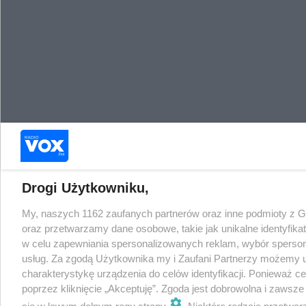
Drogi Użytkowniku,
My, naszych 1162 zaufanych partnerów oraz inne podmioty z 
oraz przetwarzamy dane osobowe, takie jak unikalne identyfika
w celu zapewniania spersonalizowanych reklam, wybór spersonal
usług. Za zgodą Użytkownika my i Zaufani Partnerzy możemy 
charakterystykę urządzenia do celów identyfikacji. Ponieważ c
poprzez kliknięcie „Akceptuję”. Zgoda jest dobrowolna i zawsz
się w lewym dolnym rogu strony
. Niektóre rodzaje przetwa