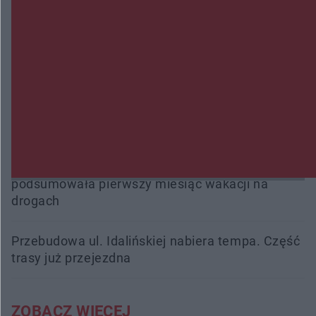
fałszowanie dokumentów!
Beach Ball Radom na Borkach. Turniej otworzy
nowe boiska dla mieszkańców
Śledztwo w „Drzewnej” przedłużone. Prokuratura
ma czas do 26 października
16 ofiar i 191 wypadków. Mazowiecka policja
podsumowała pierwszy miesiąc wakacji na
drogach
Przebudowa ul. Idalińskiej nabiera tempa. Część
trasy już przejezdna
ZOBACZ WIĘCEJ