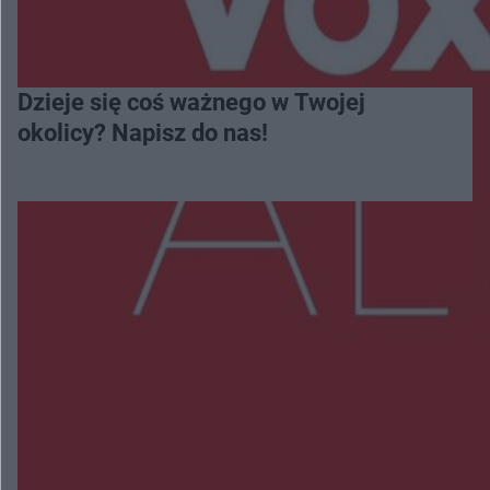
Dzieje się coś ważnego w Twojej
okolicy? Napisz do nas!
Więcej
NAJNOWSZE:
Radom Music Camp 2026. Trzy dni koncertów i
wydarzeń w różnych częściach miasta
Przeglądy, których nie było. Korupcja i