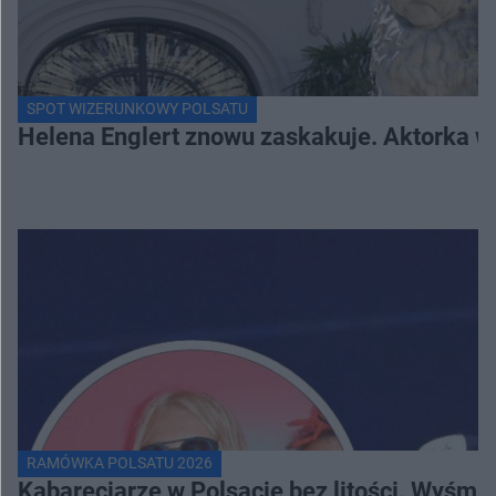
SPOT WIZERUNKOWY POLSATU
Helena Englert znowu zaskakuje. Aktorka w
RAMÓWKA POLSATU 2026
Kabareciarze w Polsacie bez litości. Wyśmi