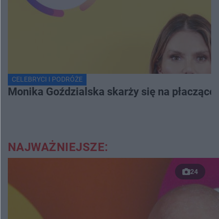
CELEBRYCI I PODRÓŻE
Monika Goździalska skarży się na płaczące
NAJWAŻNIEJSZE:
24