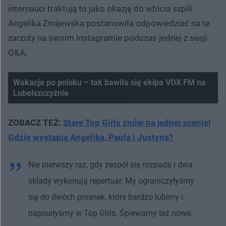
internauci traktują to jako okazję do wbicia szpili.
Angelika Żmijewska postanowiła odpowiedzieć na te
zarzuty na swoim Instagramie podczas jednej z sesji
Q&A.
Wakacje po polsku – tak bawiła się ekipa VOX FM na
Lubelszczyźnie
ZOBACZ TEŻ:
Stare Top Girls znów na jednej scenie!
Gdzie wystąpią Angelika, Paula i Justyna?
Nie pierwszy raz, gdy zespół się rozpada i dwa
składy wykonują repertuar. My ograniczyłyśmy
się do dwóch piosnek, które bardzo lubimy i
napisałyśmy w Top Girls. Śpiewamy też nowe,