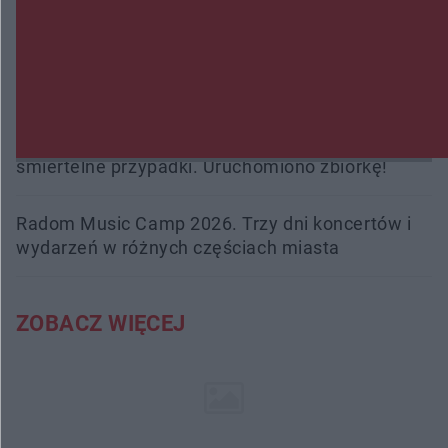
kobiety. Dwie osoby usłyszały zarzut zabójstwa
Burze sparaliżowały region. Strażacy
interweniowali 58 razy
Trwa walka z nosówką w schronisku. Są
śmiertelne przypadki. Uruchomiono zbiórkę!
Radom Music Camp 2026. Trzy dni koncertów i
wydarzeń w różnych częściach miasta
ZOBACZ WIĘCEJ