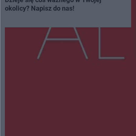
okolicy? Napisz do nas!
Więcej
NAJNOWSZE:
Wsola: Renault uderzyło w słup i stanął w
płomieniach. 49-latek trafił do szpitala
Zmiany i przesunięcia remontu bulwaru w
Gorzowie. Dlaczego?
Policjanci z Przysuchy odnaleźli ciało 40-letniej