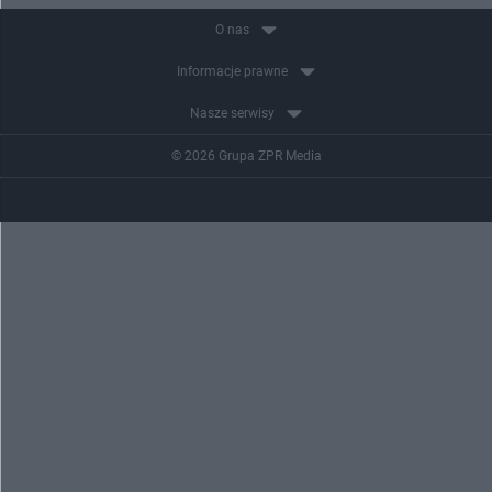
O nas
Informacje prawne
Nasze serwisy
© 2026 Grupa ZPR Media