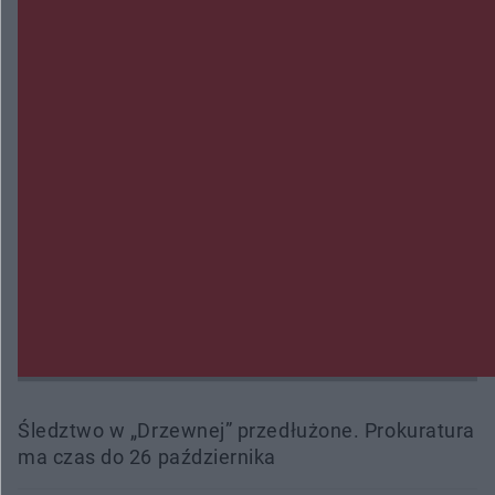
Trwa walka z nosówką w schronisku. Są
śmiertelne przypadki. Uruchomiono zbiórkę!
Radom Music Camp 2026. Trzy dni koncertów i
wydarzeń w różnych częściach miasta
Przeglądy, których nie było. Korupcja i
fałszowanie dokumentów!
Beach Ball Radom na Borkach. Turniej otworzy
nowe boiska dla mieszkańców
Śledztwo w „Drzewnej” przedłużone. Prokuratura
ma czas do 26 października