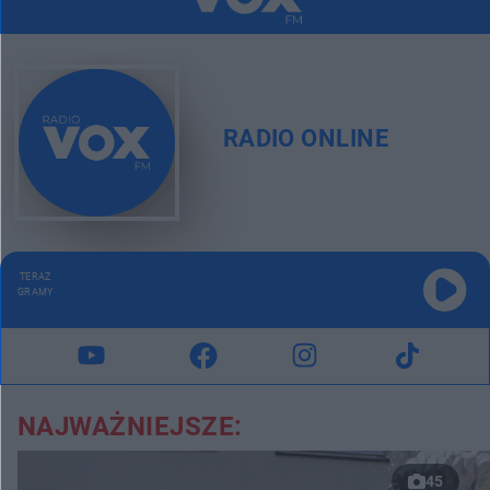
RADIO ONLINE
TERAZ
GRAMY
NAJWAŻNIEJSZE:
45