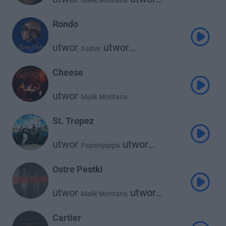
Malik Montana
Quebonafide
Rondo
utwor
utwor
Asster
Malik Montana
Cheese
utwor
Malik Montana
St. Tropez
utwor
utwor
Papaisjappa
Malik Montana
Ostre Pestki
utwor
utwor
Malik Montana
Nle Choppa
Cartier