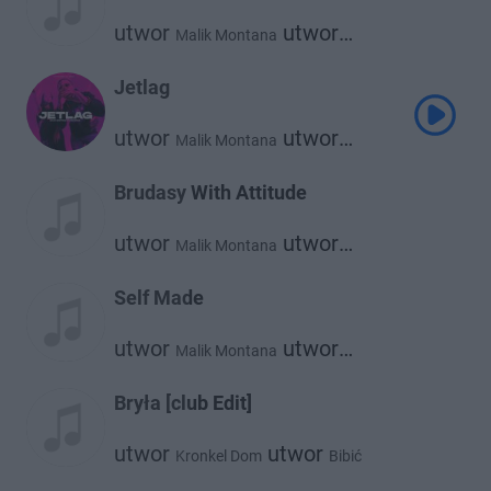
utwor
utwor
Malik Montana
Sofiane
Jetlag
utwor
utwor
Malik Montana
utwor
utwor
Dachoyce
Srno
The Plug
Brudasy With Attitude
utwor
utwor
Malik Montana
Farid Bang
Self Made
utwor
utwor
Malik Montana
Kazior
Bryła [club Edit]
utwor
utwor
Kronkel Dom
Bibić
utwor
Malik Montana