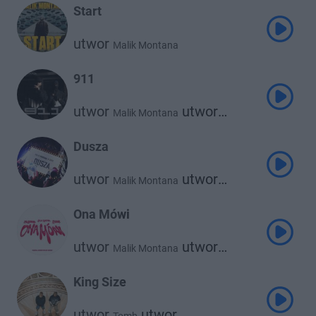
Start
utwor
Malik Montana
911
utwor
utwor
Malik Montana
Og Enzo
Dusza
utwor
utwor
Malik Montana
Srno
Ona Mówi
utwor
utwor
Malik Montana
utwor
Kazior
730 Huncho
King Size
utwor
utwor