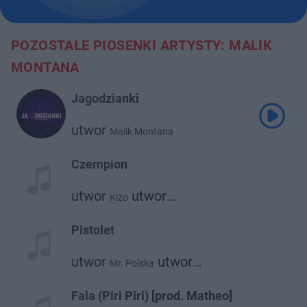
POZOSTAŁE PIOSENKI ARTYSTY: MALIK
MONTANA
Jagodzianki
utwor
Malik Montana
Czempion
utwor
utwor
Kizo
Malik Montana
Pistolet
utwor
utwor
Mr. Polska
Malik Montana
Fala (Piri Piri) [prod. Matheo]