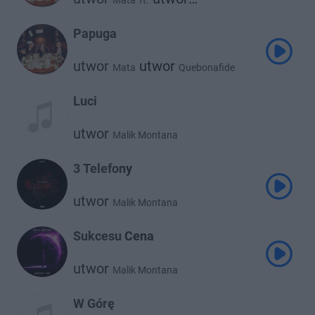
Mata
ft.
utwor
Quebonafide
Malik Montana
Papuga
utwor
utwor
Mata
Quebonafide
utwor
Malik Montana
Luci
utwor
Malik Montana
3 Telefony
utwor
Malik Montana
Sukcesu Cena
utwor
Malik Montana
W Górę