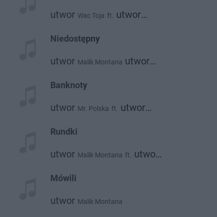
utwor
utwor
Wac Toja
ft.
utwor
Matheo
Malik Montana
Niedostępny
utwor
utwor
Malik Montana
Dmn
Banknoty
utwor
utwor
Mr. Polska
ft.
utwor
Malik Montana
Bizzey
Rundki
utwor
utwor
Malik Montana
ft.
utwor
utwor
Diho
Alberto
Bibic
Mówili
utwor
Malik Montana