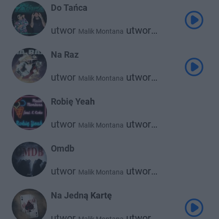
Do Tańca
utwor
utwor
Malik Montana
Żabson
Na Raz
utwor
utwor
Malik Montana
utwor
Kazior
Srno
Robię Yeah
utwor
utwor
Malik Montana
K Koke
Omdb
utwor
utwor
Malik Montana
Szamz
Na Jedną Kartę
utwor
utwor