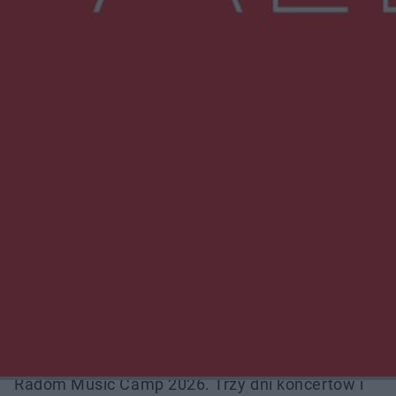
NAJNOWSZE:
Zmiany i przesunięcia remontu bulwaru w
Gorzowie. Dlaczego?
Policjanci z Przysuchy odnaleźli ciało 40-letniej
kobiety. Dwie osoby usłyszały zarzut
zabójstwa
Burze sparaliżowały region. Strażacy
interweniowali 58 razy
Trwa walka z nosówką w schronisku. Są
śmiertelne przypadki. Uruchomiono zbiórkę!
Radom Music Camp 2026. Trzy dni koncertów i