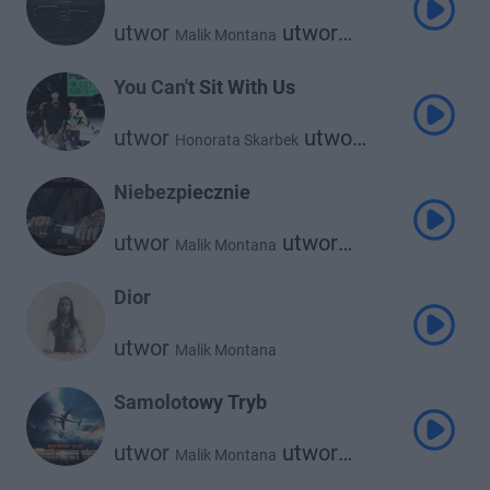
utwor
utwor
Malik Montana
utwor
Alberto
Kronkel Dom
utwor
Josef Bratan
You Can't Sit With Us
utwor
utwor
Honorata Skarbek
Malik Montana
Niebezpiecznie
utwor
utwor
Malik Montana
Szamz
Dior
utwor
Malik Montana
Samolotowy Tryb
utwor
utwor
Malik Montana
Lil Tjay