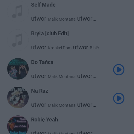
Self Made
utwor
utwor
Malik Montana
Kazior
Bryła [club Edit]
utwor
utwor
Kronkel Dom
Bibić
utwor
Malik Montana
Do Tańca
utwor
utwor
Malik Montana
Żabson
Na Raz
utwor
utwor
Malik Montana
utwor
Kazior
Srno
Robię Yeah
utwor
utwor