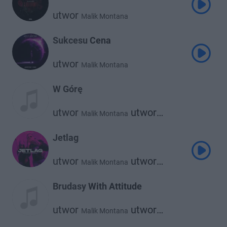
utwor
Malik Montana
Sukcesu Cena
utwor
Malik Montana
W Górę
utwor
utwor
Malik Montana
Sofiane
Jetlag
utwor
utwor
Malik Montana
utwor
utwor
Dachoyce
Srno
The Plug
Brudasy With Attitude
utwor
utwor
Malik Montana
Farid Bang