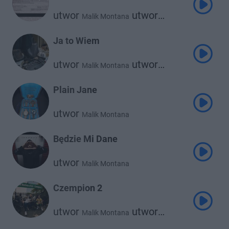
utwor
utwor
Malik Montana
Blanka
Ja to Wiem
utwor
utwor
Malik Montana
Russ Millions
Plain Jane
utwor
Malik Montana
Będzie Mi Dane
utwor
Malik Montana
Czempion 2
utwor
utwor
Malik Montana
Kizo