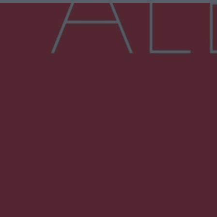
Więcej
NAJNOWSZE:
Przeglądy, których nie było. Korupcja i
fałszowanie dokumentów!
Beach Ball Radom na Borkach. Turniej otworzy
nowe boiska dla mieszkańców
Śledztwo w „Drzewnej” przedłużone.
Prokuratura ma czas do 26 października
16 ofiar i 191 wypadków. Mazowiecka policja