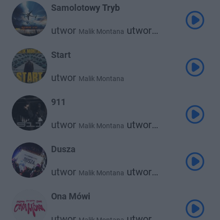
Samolotowy Tryb
utwor
utwor
Malik Montana
Lil Tjay
Start
utwor
Malik Montana
911
utwor
utwor
Malik Montana
Og Enzo
Dusza
utwor
utwor
Malik Montana
Srno
Ona Mówi
utwor
utwor