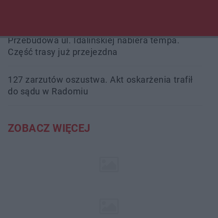
podsumowała pierwszy miesiąc wakacji na
drogach
Przebudowa ul. Idalińskiej nabiera tempa.
Część trasy już przejezdna
127 zarzutów oszustwa. Akt oskarżenia trafił
do sądu w Radomiu
ZOBACZ WIĘCEJ