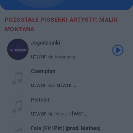
POZOSTAŁE PIOSENKI ARTYSTY: MALIK
MONTANA
Jagodzianki
utwor
Malik Montana
Czempion
utwor
utwor
Kizo
Malik Montana
Pistolet
utwor
utwor
Mr. Polska
Malik Montana
Fala (Piri Piri) [prod. Matheo]