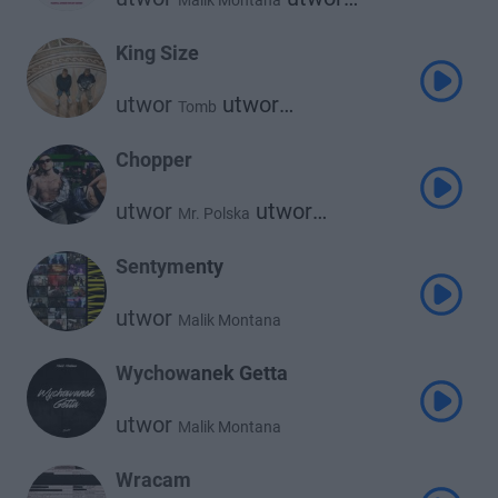
Malik Montana
utwor
Kazior
730 Huncho
King Size
utwor
utwor
Tomb
Malik Montana
Chopper
utwor
utwor
Mr. Polska
Malik Montana
Sentymenty
utwor
Malik Montana
Wychowanek Getta
utwor
Malik Montana
Wracam