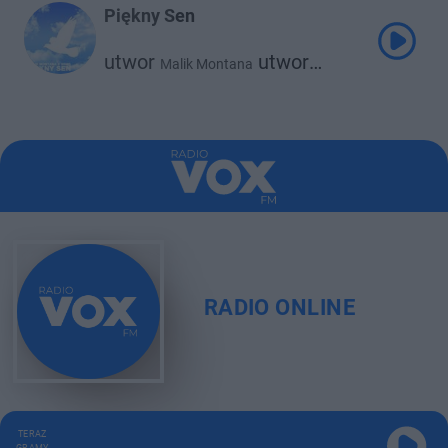
Piękny Sen
utwor
utwor
Malik Montana
Srno
RADIO ONLINE
TERAZ