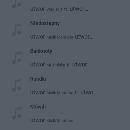
utwor
utwor
Wac Toja
ft.
utwor
Matheo
Malik Montana
Niedostępny
utwor
utwor
Malik Montana
Dmn
Banknoty
utwor
utwor
Mr. Polska
ft.
utwor
Malik Montana
Bizzey
Rundki
utwor
utwor
Malik Montana
ft.
utwor
utwor
Diho
Alberto
Bibic
Mówili
utwor
Malik Montana