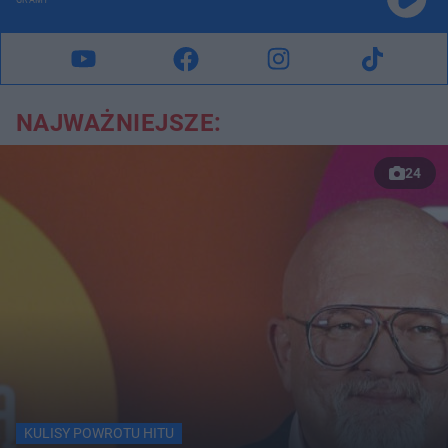
GRAMY
NAJWAŻNIEJSZE:
24
KULISY POWROTU HITU