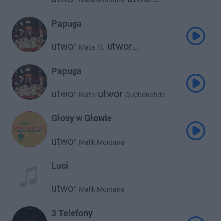
Malik Montana
Frnkie
Papuga
utwor
utwor
Mata
ft.
utwor
Quebonafide
Malik Montana
Papuga
utwor
utwor
Mata
Quebonafide
utwor
Malik Montana
Głosy w Głowie
utwor
Malik Montana
Luci
utwor
Malik Montana
3 Telefony