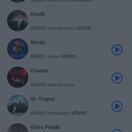
Malik Montana
K Koke
Omdb
utwor
utwor
Malik Montana
Szamz
Rondo
utwor
utwor
Asster
Malik Montana
Cheese
utwor
Malik Montana
St. Tropez
utwor
utwor
Papaisjappa
Malik Montana
Ostre Pestki