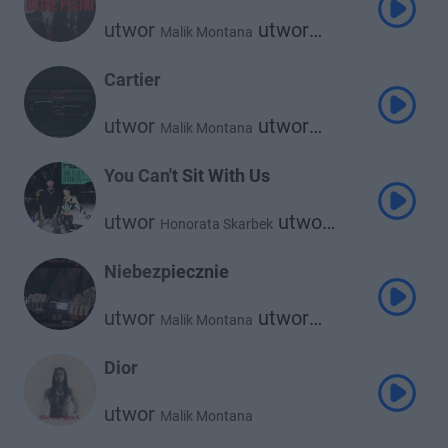
utwor
utwor
Malik Montana
Nle Choppa
Cartier
utwor
utwor
Malik Montana
utwor
Alberto
Kronkel Dom
utwor
Josef Bratan
You Can't Sit With Us
utwor
utwor
Honorata Skarbek
Malik Montana
Niebezpiecznie
utwor
utwor
Malik Montana
Szamz
Dior
utwor
Malik Montana