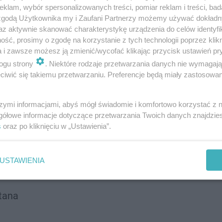
klam, wybór spersonalizowanych treści, pomiar reklam i treści, bad
 zgodą Użytkownika my i Zaufani Partnerzy możemy używać dokład
az aktywnie skanować charakterystykę urządzenia do celów identyfi
ść, prosimy o zgodę na korzystanie z tych technologii poprzez klikn
a i zawsze możesz ją zmienić/wycofać klikając przycisk ustawień pr
ogu strony
. Niektóre rodzaje przetwarzania danych nie wymagaj
iwić się takiemu przetwarzaniu. Preferencje będą miały zastosowanie
szymi informacjami, abyś mógł świadomie i komfortowo korzystać z
gółowe informacje dotyczące przetwarzania Twoich danych znajdzi
s
oraz po kliknięciu w „Ustawienia”.
Montana
USTAWIENIA
tana