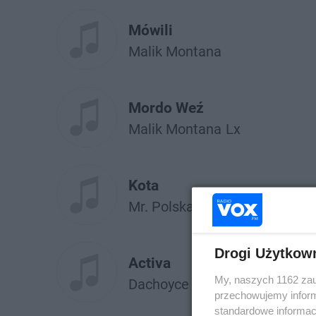
Mówili
Malik Montana
Mordo Weź
Malik Montana
Lx
Kota
Mr. Polska
Malik Montana
Drogi Użytkow
Activa
My, naszych 1162 zau
Dachoyce
Malik Montana
przechowujemy informa
standardowe informac