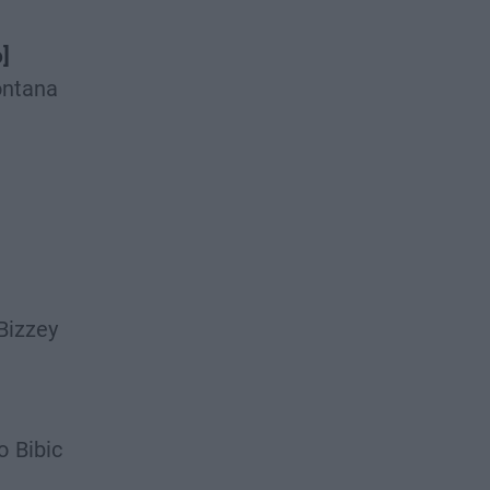
o]
ontana
Bizzey
o
Bibic