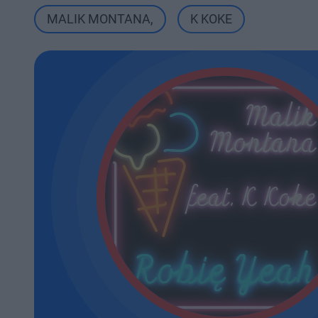
MALIK MONTANA
,
K KOKE