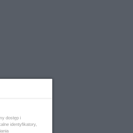
y dostęp i
lne identyfikatory,
iania