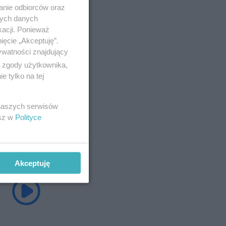
anie odbiorców oraz
nych danych
kacji. Ponieważ
ięcie „Akceptuję”.
ywatności znajdujący
ą zgody użytkownika,
 tylko na tej
 naszych serwisów
esz w
Polityce
Akceptuję