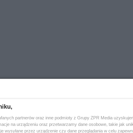
niku,
fanych partnerów oraz inne podmioty z Grupy ZPR Media uzyskujem
cje na urządzeniu oraz przetwarzamy dane osobowe, takie jak unika
je wysyłane przez urządzenie czy dane przeglądania w celu zapewn