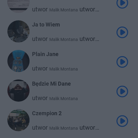
utwor
utwor
Malik Montana
Blanka
Ja to Wiem
utwor
utwor
Malik Montana
Russ Millions
Plain Jane
utwor
Malik Montana
Będzie Mi Dane
utwor
Malik Montana
Czempion 2
utwor
utwor
Malik Montana
Kizo