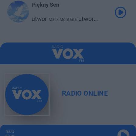
Piękny Sen
utwor
utwor
Malik Montana
Srno
RADIO ONLINE
TERAZ