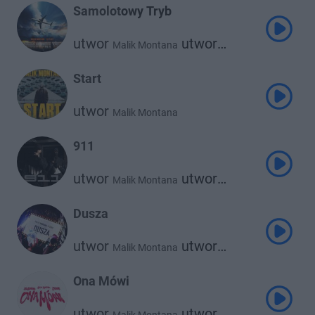
Samolotowy Tryb
utwor
utwor
Malik Montana
Lil Tjay
Start
utwor
Malik Montana
911
utwor
utwor
Malik Montana
Og Enzo
Dusza
utwor
utwor
Malik Montana
Srno
Ona Mówi
utwor
utwor