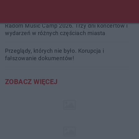
Trwa walka z nosówką w schronisku. Są
śmiertelne przypadki. Uruchomiono zbiórkę!
Radom Music Camp 2026. Trzy dni koncertów i
wydarzeń w różnych częściach miasta
Przeglądy, których nie było. Korupcja i
fałszowanie dokumentów!
ZOBACZ WIĘCEJ