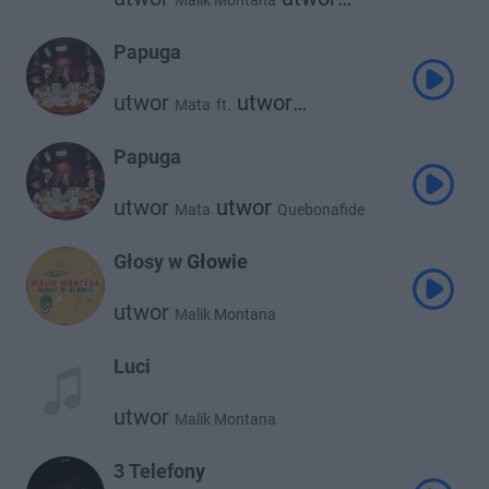
Malik Montana
Frnkie
Papuga
utwor
utwor
Mata
ft.
utwor
Quebonafide
Malik Montana
Papuga
utwor
utwor
Mata
Quebonafide
utwor
Malik Montana
Głosy w Głowie
utwor
Malik Montana
Luci
utwor
Malik Montana
3 Telefony