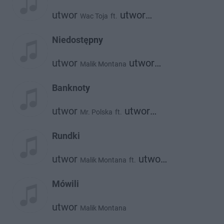
utwor
utwor
Wac Toja
ft.
utwor
Matheo
Malik Montana
Niedostępny
utwor
utwor
Malik Montana
Dmn
Banknoty
utwor
utwor
Mr. Polska
ft.
utwor
Malik Montana
Bizzey
Rundki
utwor
utwor
Malik Montana
ft.
utwor
utwor
Diho
Alberto
Bibic
Mówili
utwor
Malik Montana