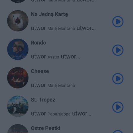
Malik Montana
Szamz
Na Jedną Kartę
utwor
utwor
Malik Montana
Quebonafide
Rondo
utwor
utwor
Asster
Malik Montana
Cheese
utwor
Malik Montana
St. Tropez
utwor
utwor
Papaisjappa
Malik Montana
Ostre Pestki