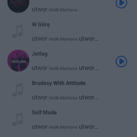
utwor
Malik Montana
W Górę
utwor
utwor
Malik Montana
Sofiane
Jetlag
utwor
utwor
Malik Montana
utwor
utwor
Dachoyce
Srno
The Plug
Brudasy With Attitude
utwor
utwor
Malik Montana
Farid Bang
Self Made
utwor
utwor
Malik Montana
Kazior