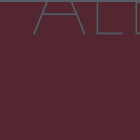
Więcej
NAJNOWSZE:
Zmiany i przesunięcia remontu bulwaru w
Gorzowie. Dlaczego?
Policjanci z Przysuchy odnaleźli ciało 40-letniej
kobiety. Dwie osoby usłyszały zarzut
zabójstwa
Burze sparaliżowały region. Strażacy
interweniowali 58 razy