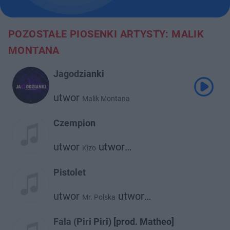
POZOSTAŁE PIOSENKI ARTYSTY: MALIK
MONTANA
Jagodzianki
utwor
Malik Montana
Czempion
utwor
utwor
Kizo
Malik Montana
Pistolet
utwor
utwor
Mr. Polska
Malik Montana
Fala (Piri Piri) [prod. Matheo]