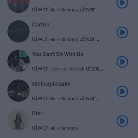
utwor
utwor
Malik Montana
Nle Choppa
Cartier
utwor
utwor
Malik Montana
utwor
Alberto
Kronkel Dom
utwor
Josef Bratan
You Can't Sit With Us
utwor
utwor
Honorata Skarbek
Malik Montana
Niebezpiecznie
utwor
utwor
Malik Montana
Szamz
Dior
utwor
Malik Montana