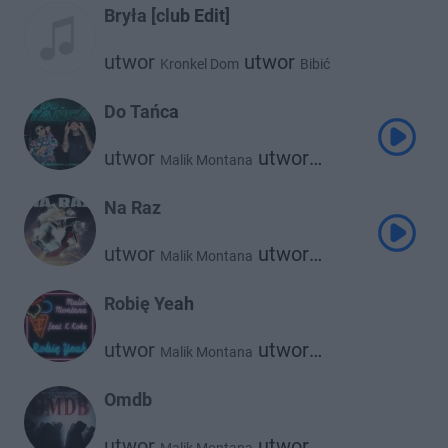
Bryła [club Edit]
utwor
utwor
Kronkel Dom
Bibić
utwor
Malik Montana
Do Tańca
utwor
utwor
Malik Montana
Żabson
Na Raz
utwor
utwor
Malik Montana
utwor
Kazior
Srno
Robię Yeah
utwor
utwor
Malik Montana
K Koke
Omdb
utwor
utwor