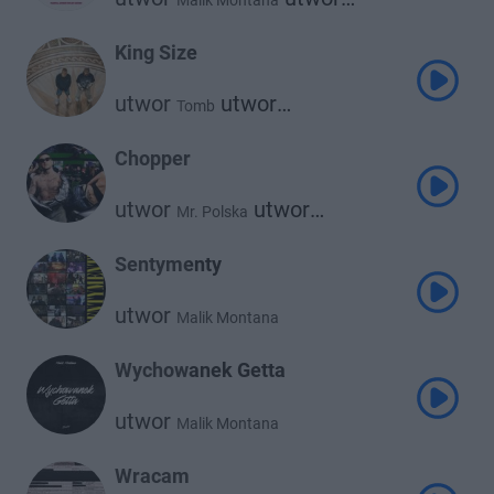
Malik Montana
utwor
Kazior
730 Huncho
King Size
utwor
utwor
Tomb
Malik Montana
Chopper
utwor
utwor
Mr. Polska
Malik Montana
Sentymenty
utwor
Malik Montana
Wychowanek Getta
utwor
Malik Montana
Wracam