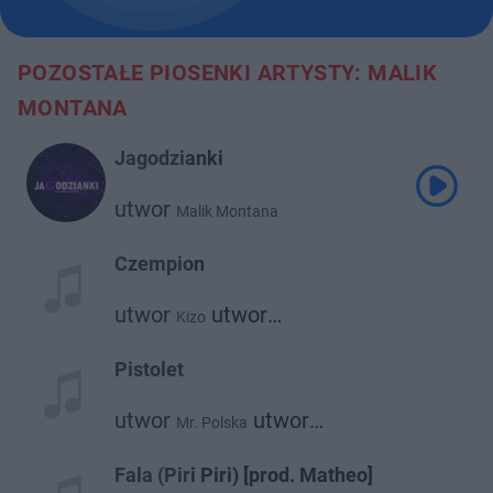
POZOSTAŁE PIOSENKI ARTYSTY: MALIK
MONTANA
Jagodzianki
utwor
Malik Montana
Czempion
utwor
utwor
Kizo
Malik Montana
Pistolet
utwor
utwor
Mr. Polska
Malik Montana
Fala (Piri Piri) [prod. Matheo]