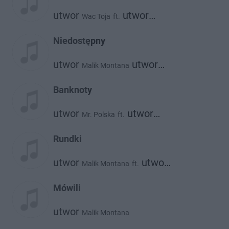
utwor
utwor
Wac Toja
ft.
utwor
Matheo
Malik Montana
Niedostępny
utwor
utwor
Malik Montana
Dmn
Banknoty
utwor
utwor
Mr. Polska
ft.
utwor
Malik Montana
Bizzey
Rundki
utwor
utwor
Malik Montana
ft.
utwor
utwor
Diho
Alberto
Bibic
Mówili
utwor
Malik Montana