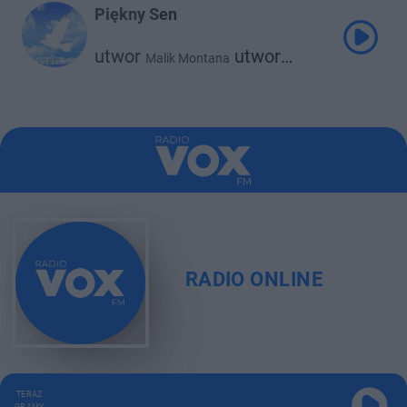
Piękny Sen
utwor
utwor
Malik Montana
Srno
RADIO ONLINE
TERAZ