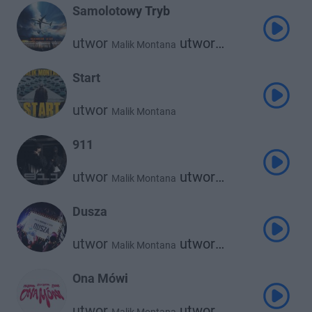
Samolotowy Tryb
utwor
utwor
Malik Montana
Lil Tjay
Start
utwor
Malik Montana
911
utwor
utwor
Malik Montana
Og Enzo
Dusza
utwor
utwor
Malik Montana
Srno
Ona Mówi
utwor
utwor