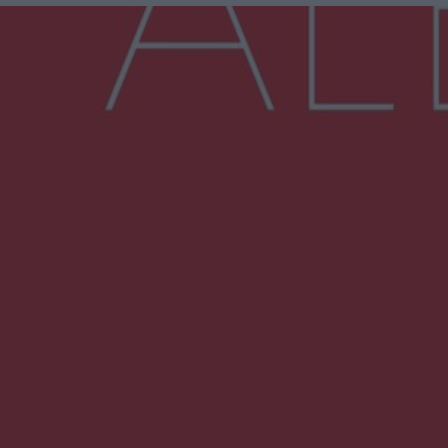
Więcej
NAJNOWSZE:
Wsola: Renault uderzyło w słup i stanął w
płomieniach. 49-latek trafił do szpitala
Zmiany i przesunięcia remontu bulwaru w
Gorzowie. Dlaczego?
Policjanci z Przysuchy odnaleźli ciało 40-letniej
kobiety. Dwie osoby usłyszały zarzut
zabójstwa