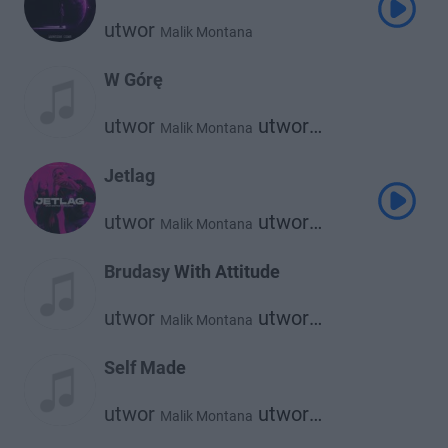
utwor
Malik Montana
W Górę
utwor
utwor
Malik Montana
Sofiane
Jetlag
utwor
utwor
Malik Montana
utwor
utwor
Dachoyce
Srno
The Plug
Brudasy With Attitude
utwor
utwor
Malik Montana
Farid Bang
Self Made
utwor
utwor
Malik Montana
Kazior