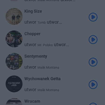
Malik Montana
utwor
Kazior
730 Huncho
King Size
utwor
utwor
Tomb
Malik Montana
Chopper
utwor
utwor
Mr. Polska
Malik Montana
Sentymenty
utwor
Malik Montana
Wychowanek Getta
utwor
Malik Montana
Wracam