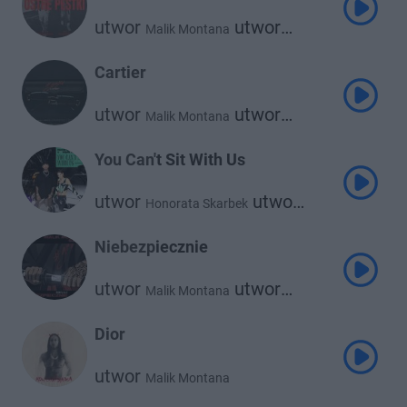
utwor
utwor
Malik Montana
Nle Choppa
Cartier
utwor
utwor
Malik Montana
utwor
Alberto
Kronkel Dom
utwor
Josef Bratan
You Can't Sit With Us
utwor
utwor
Honorata Skarbek
Malik Montana
Niebezpiecznie
utwor
utwor
Malik Montana
Szamz
Dior
utwor
Malik Montana