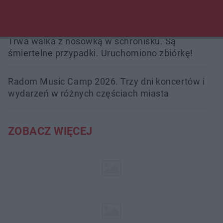
Burze sparaliżowały region. Strażacy
interweniowali 58 razy
Trwa walka z nosówką w schronisku. Są
śmiertelne przypadki. Uruchomiono zbiórkę!
Radom Music Camp 2026. Trzy dni koncertów i
wydarzeń w różnych częściach miasta
ZOBACZ WIĘCEJ