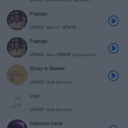
Malik Montana
Frnkie
Papuga
utwor
utwor
Mata
ft.
utwor
Quebonafide
Malik Montana
Papuga
utwor
utwor
Mata
Quebonafide
utwor
Malik Montana
Głosy w Głowie
utwor
Malik Montana
Luci
utwor
Malik Montana
Sukcesu Cena