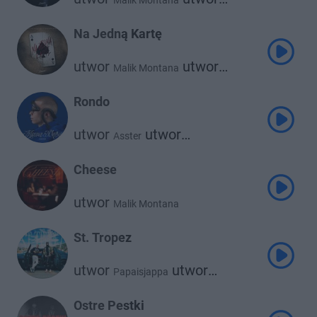
Malik Montana
Szamz
Na Jedną Kartę
utwor
utwor
Malik Montana
Quebonafide
Rondo
utwor
utwor
Asster
Malik Montana
Cheese
utwor
Malik Montana
St. Tropez
utwor
utwor
Papaisjappa
Malik Montana
Ostre Pestki