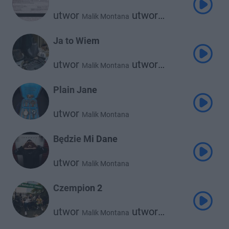
utwor
utwor
Malik Montana
Blanka
Ja to Wiem
utwor
utwor
Malik Montana
Russ Millions
Plain Jane
utwor
Malik Montana
Będzie Mi Dane
utwor
Malik Montana
Czempion 2
utwor
utwor
Malik Montana
Kizo