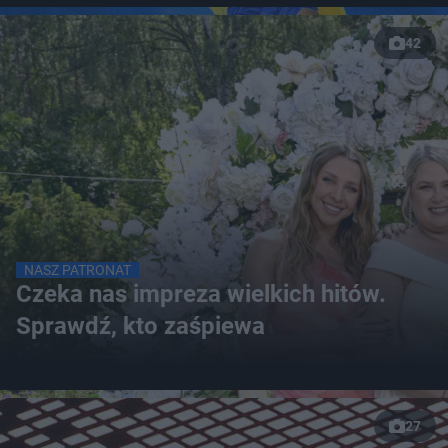
42
NASZ PATRONAT
Czeka nas impreza wielkich hitów.
Sprawdź, kto zaśpiewa
27