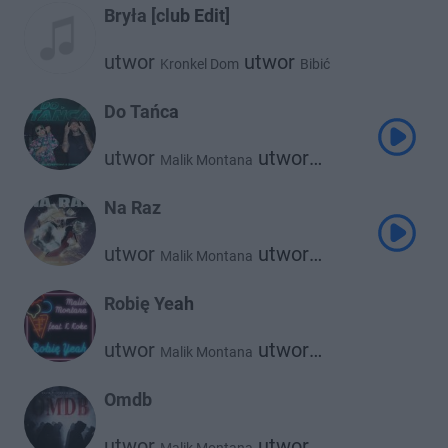
Bryła [club Edit]
utwor
utwor
Kronkel Dom
Bibić
utwor
Malik Montana
Do Tańca
utwor
utwor
Malik Montana
Żabson
Na Raz
utwor
utwor
Malik Montana
utwor
Kazior
Srno
Robię Yeah
utwor
utwor
Malik Montana
K Koke
Omdb
utwor
utwor