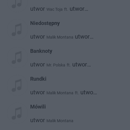
utwor
utwor
Wac Toja
ft.
utwor
Matheo
Malik Montana
Niedostępny
utwor
utwor
Malik Montana
Dmn
Banknoty
utwor
utwor
Mr. Polska
ft.
utwor
Malik Montana
Bizzey
Rundki
utwor
utwor
Malik Montana
ft.
utwor
utwor
Diho
Alberto
Bibic
Mówili
utwor
Malik Montana