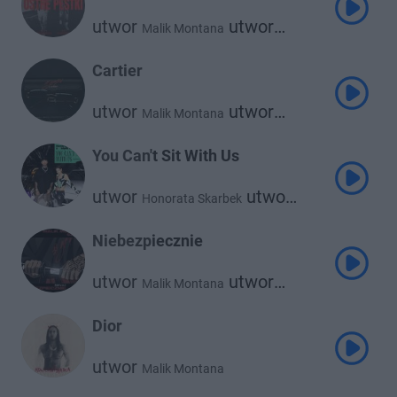
utwor
utwor
Malik Montana
Nle Choppa
Cartier
utwor
utwor
Malik Montana
utwor
Alberto
Kronkel Dom
utwor
Josef Bratan
You Can't Sit With Us
utwor
utwor
Honorata Skarbek
Malik Montana
Niebezpiecznie
utwor
utwor
Malik Montana
Szamz
Dior
utwor
Malik Montana