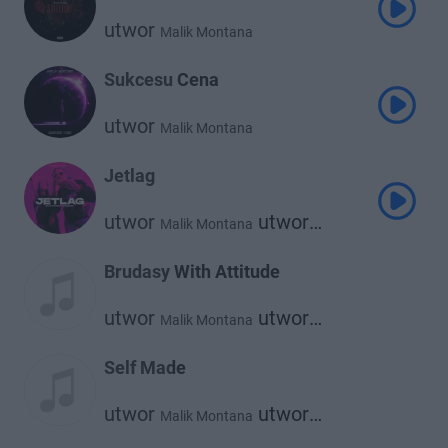
utwor
Malik Montana
Sukcesu Cena
utwor
Malik Montana
Jetlag
utwor
utwor
Malik Montana
utwor
utwor
Dachoyce
Srno
The Plug
Brudasy With Attitude
utwor
utwor
Malik Montana
Farid Bang
Self Made
utwor
utwor
Malik Montana
Kazior