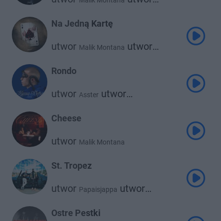
Malik Montana
Szamz
Na Jedną Kartę
utwor
utwor
Malik Montana
Quebonafide
Rondo
utwor
utwor
Asster
Malik Montana
Cheese
utwor
Malik Montana
St. Tropez
utwor
utwor
Papaisjappa
Malik Montana
Ostre Pestki