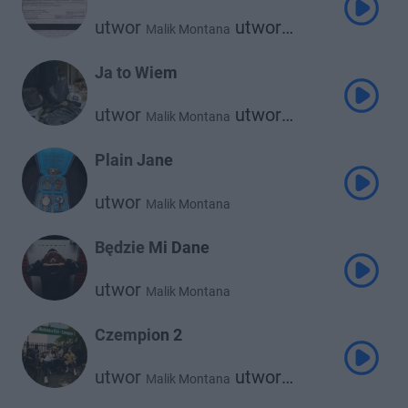
utwor
utwor
Malik Montana
Blanka
Ja to Wiem
utwor
utwor
Malik Montana
Russ Millions
Plain Jane
utwor
Malik Montana
Będzie Mi Dane
utwor
Malik Montana
Czempion 2
utwor
utwor
Malik Montana
Kizo