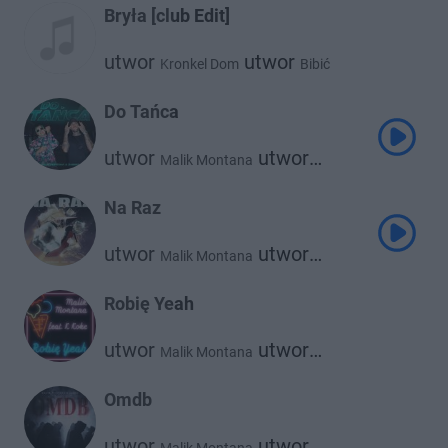
Bryła [club Edit]
utwor
utwor
Kronkel Dom
Bibić
utwor
Malik Montana
Do Tańca
utwor
utwor
Malik Montana
Żabson
Na Raz
utwor
utwor
Malik Montana
utwor
Kazior
Srno
Robię Yeah
utwor
utwor
Malik Montana
K Koke
Omdb
utwor
utwor