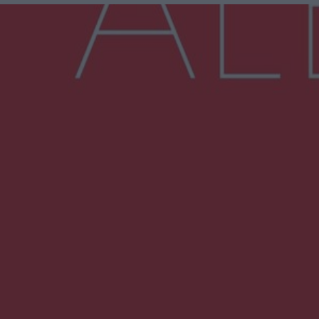
Więcej
NAJNOWSZE:
Trwa walka z nosówką w schronisku. Są
śmiertelne przypadki. Uruchomiono zbiórkę!
Radom Music Camp 2026. Trzy dni koncertów i
wydarzeń w różnych częściach miasta
Przeglądy, których nie było. Korupcja i
fałszowanie dokumentów!
Beach Ball Radom na Borkach. Turniej otworzy