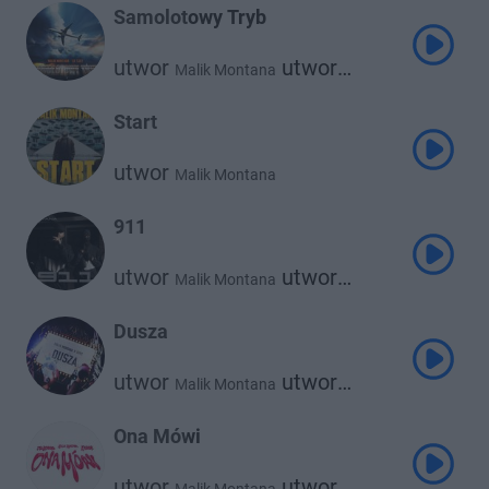
Samolotowy Tryb
utwor
utwor
Malik Montana
Lil Tjay
Start
utwor
Malik Montana
911
utwor
utwor
Malik Montana
Og Enzo
Dusza
utwor
utwor
Malik Montana
Srno
Ona Mówi
utwor
utwor