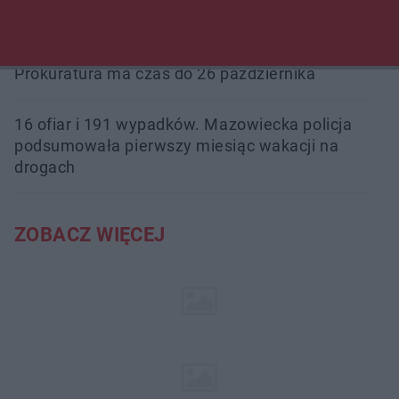
nowe boiska dla mieszkańców
Śledztwo w „Drzewnej” przedłużone.
Prokuratura ma czas do 26 października
16 ofiar i 191 wypadków. Mazowiecka policja
podsumowała pierwszy miesiąc wakacji na
drogach
ZOBACZ WIĘCEJ