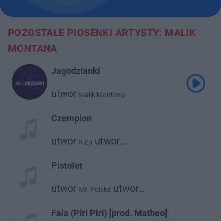
POZOSTAŁE PIOSENKI ARTYSTY: MALIK
MONTANA
Jagodzianki
utwor
Malik Montana
Czempion
utwor
utwor
Kizo
Malik Montana
Pistolet
utwor
utwor
Mr. Polska
Malik Montana
Fala (Piri Piri) [prod. Matheo]