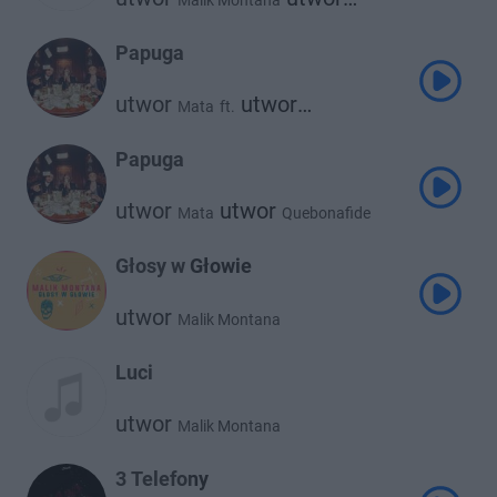
Malik Montana
Frnkie
Papuga
utwor
utwor
Mata
ft.
utwor
Quebonafide
Malik Montana
Papuga
utwor
utwor
Mata
Quebonafide
utwor
Malik Montana
Głosy w Głowie
utwor
Malik Montana
Luci
utwor
Malik Montana
3 Telefony