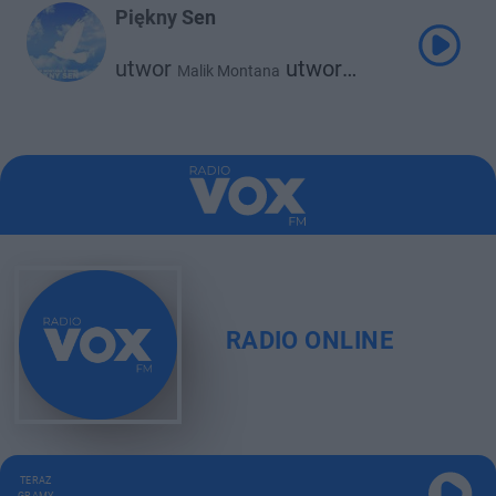
Piękny Sen
utwor
utwor
Malik Montana
Srno
RADIO ONLINE
TERAZ