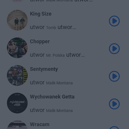
Malik Montana
utwor
Kazior
730 Huncho
King Size
utwor
utwor
Tomb
Malik Montana
Chopper
utwor
utwor
Mr. Polska
Malik Montana
Sentymenty
utwor
Malik Montana
Wychowanek Getta
utwor
Malik Montana
Wracam