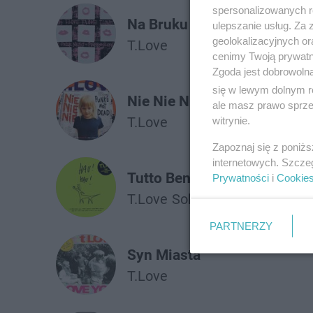
spersonalizowanych re
Na Bruku
ulepszanie usług. Za
geolokalizacyjnych or
T.Love
cenimy Twoją prywatno
Zgoda jest dobrowoln
się w lewym dolnym r
Nie Nie Nie
ale masz prawo sprzec
T.Love
witrynie.
Zapoznaj się z poniż
internetowych. Szcze
Tutto Bene
Prywatności
i
Cookie
T.Love
Sokół
PARTNERZY
Syn Miasta
T.Love