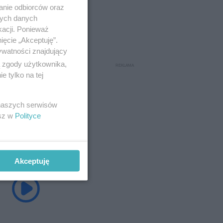
anie odbiorców oraz
nych danych
kacji. Ponieważ
ięcie „Akceptuję”.
ywatności znajdujący
ą zgody użytkownika,
 tylko na tej
 naszych serwisów
esz w
Polityce
Akceptuję