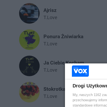
Ajrisz
T.Love
Ponura Żniwiarka
T.Love
Ja Ciebie Kocham
T.Love
Drogi Użytkow
Stokrotka
My, naszych 1162 zau
T.Love
przechowujemy informa
standardowe informac