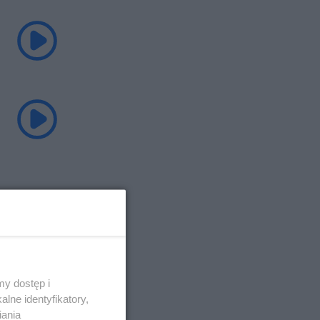
y dostęp i
lne identyfikatory,
iania