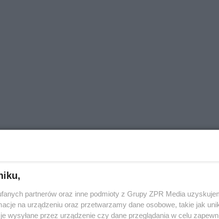
niku,
fanych partnerów oraz inne podmioty z Grupy ZPR Media uzyskujem
cje na urządzeniu oraz przetwarzamy dane osobowe, takie jak unika
je wysyłane przez urządzenie czy dane przeglądania w celu zapewn