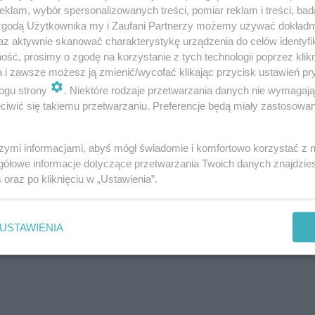
klam, wybór spersonalizowanych treści, pomiar reklam i treści, bad
 zgodą Użytkownika my i Zaufani Partnerzy możemy używać dokład
az aktywnie skanować charakterystykę urządzenia do celów identyfi
ść, prosimy o zgodę na korzystanie z tych technologii poprzez klikn
a i zawsze możesz ją zmienić/wycofać klikając przycisk ustawień pr
ogu strony
. Niektóre rodzaje przetwarzania danych nie wymagaj
iwić się takiemu przetwarzaniu. Preferencje będą miały zastosowanie
szymi informacjami, abyś mógł świadomie i komfortowo korzystać z
gółowe informacje dotyczące przetwarzania Twoich danych znajdzi
s
oraz po kliknięciu w „Ustawienia”.
USTAWIENIA