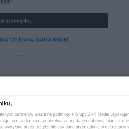
2023
?
straż miejską
 MMA 18? [DATA, KARTA WALK]
niku,
fanych partnerów oraz inne podmioty z Grupy ZPR Media uzyskujem
cje na urządzeniu oraz przetwarzamy dane osobowe, takie jak unika
je wysyłane przez urządzenie czy dane przeglądania w celu zapewn