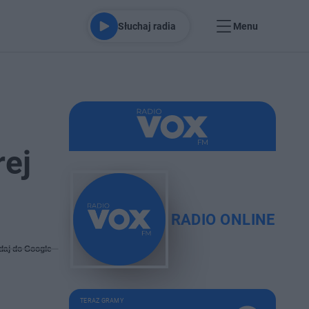
Słuchaj radia
Menu
rej
RADIO ONLINE
daj do Google
TERAZ GRAMY