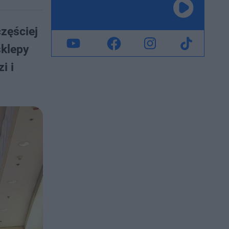
zęściej
sklepy
i i