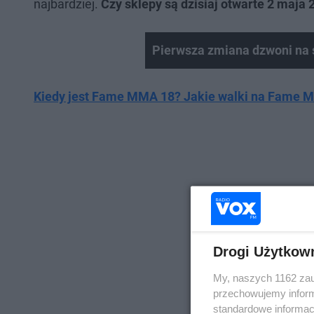
najbardziej.
Czy sklepy są dzisiaj otwarte 2 maja 
Pierwsza zmiana dzwoni na 
Kiedy jest Fame MMA 18? Jakie walki na Fame
Drogi Użytkow
My, naszych 1162 zau
przechowujemy informa
standardowe informac