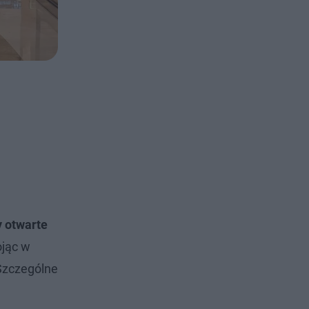
y otwarte
ojąc w
 Szczególne