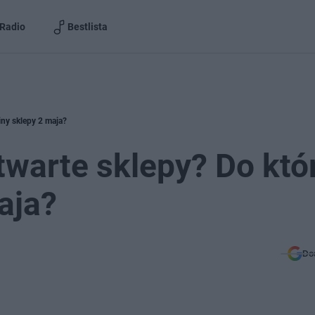
Radio
Bestlista
iny sklepy 2 maja?
twarte sklepy? Do któ
aja?
Do