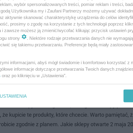
klam, wybór spersonalizowanych treści, pomiar reklam i treści, bad
 zgodą Użytkownika my i Zaufani Partnerzy możemy używać dokład
?
az aktywnie skanować charakterystykę urządzenia do celów identyfi
ść, prosimy o zgodę na korzystanie z tych technologii poprzez klikn
a i zawsze możesz ją zmienić/wycofać klikając przycisk ustawień pr
dla was bardzo dobre informacje, bo zrobicie tego dnia 
ogu strony
. Niektóre rodzaje przetwarzania danych nie wymagaj
 cel osób, które idą na zakupy 2 maja 2023. Choć z pewn
iwić się takiemu przetwarzaniu. Preferencje będą miały zastosowanie
dą chcieli kupić mięso, warzywa, napoje, węgiel, a to ws
tawowo wolnym od pracy, dlatego będzie można sobie po
szymi informacjami, abyś mógł świadomie i komfortowo korzystać z
gółowe informacje dotyczące przetwarzania Twoich danych znajdzi
s
oraz po kliknięciu w „Ustawienia”.
USTAWIENIA
 zrobić zakupy z samego rana, dlatego na zakupy poleca
 że kupicie te produkty, które chcecie. Warto pamiętać, 
robicie zgodnie z planem. Jakie sklepy otwarte 2 maja 2