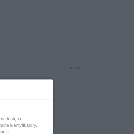
y dostęp i
lne identyfikatory,
iania