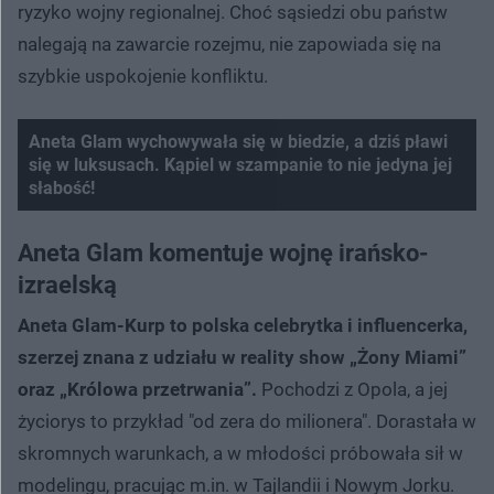
ryzyko wojny regionalnej. Choć sąsiedzi obu państw
nalegają na zawarcie rozejmu, nie zapowiada się na
szybkie uspokojenie konfliktu.
Aneta Glam wychowywała się w biedzie, a dziś pławi
się w luksusach. Kąpiel w szampanie to nie jedyna jej
słabość!
Nie można odtworzyć wideo
Spróbuj ponownie
Aneta Glam komentuje wojnę irańsko-
izraelską
Aneta Glam-Kurp to polska celebrytka i influencerka,
szerzej znana z udziału w reality show „Żony Miami”
oraz „Królowa przetrwania”.
Pochodzi z Opola, a jej
życiorys to przykład "od zera do milionera". Dorastała w
skromnych warunkach, a w młodości próbowała sił w
modelingu, pracując m.in. w Tajlandii i Nowym Jorku.