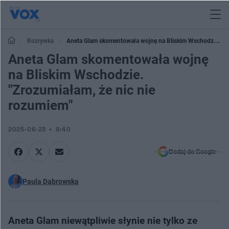
Rozrywka
Aneta Glam skomentowała wojnę na Bliskim Wschodzie.
"Zrozumiałam, że nic nie rozumiem"
Aneta Glam skomentowała wojnę
na Bliskim Wschodzie.
"Zrozumiałam, że nic nie
rozumiem"
2025-06-23
9:40
Dodaj do Google
Paula Dąbrowska
Aneta Glam niewątpliwie słynie nie tylko ze