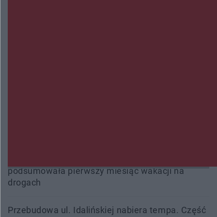
Radom Music Camp 2026. Trzy dni koncertów i
wydarzeń w różnych częściach miasta
Przeglądy, których nie było. Korupcja i
fałszowanie dokumentów!
Beach Ball Radom na Borkach. Turniej otworzy
nowe boiska dla mieszkańców
Śledztwo w „Drzewnej” przedłużone. Prokuratura
ma czas do 26 października
16 ofiar i 191 wypadków. Mazowiecka policja
podsumowała pierwszy miesiąc wakacji na
drogach
Przebudowa ul. Idalińskiej nabiera tempa. Część