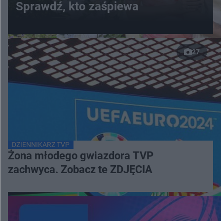
Sprawdź, kto zaśpiewa
27
DZIENNIKARZ TVP
Żona młodego gwiazdora TVP
zachwyca. Zobacz te ZDJĘCIA