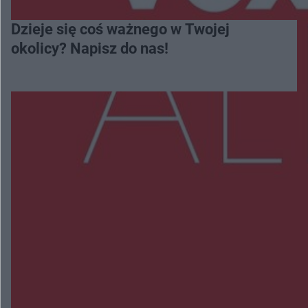
Dzieje się coś ważnego w Twojej
okolicy? Napisz do nas!
Więcej
NAJNOWSZE:
Wsola: Renault uderzyło w słup i stanął w
płomieniach. 49-latek trafił do szpitala
Zmiany i przesunięcia remontu bulwaru w
Gorzowie. Dlaczego?