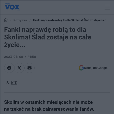
Rozrywka
Fanki naprawdę robią to dla Skolima! Ślad zostaje na całe
życie...
Fanki naprawdę robią to dla
Skolima! Ślad zostaje na całe
życie...
2023-08-08
11:58
Dodaj do Google
K.T.
Skolim w ostatnich miesiącach nie może
narzekać na brak zainteresowania fanów.