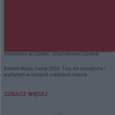
Policjanci z Przysuchy odnaleźli ciało 40-letniej
kobiety. Dwie osoby usłyszały zarzut zabójstwa
Burze sparaliżowały region. Strażacy
interweniowali 58 razy
Trwa walka z nosówką w schronisku. Są
śmiertelne przypadki. Uruchomiono zbiórkę!
Radom Music Camp 2026. Trzy dni koncertów i
wydarzeń w różnych częściach miasta
ZOBACZ WIĘCEJ