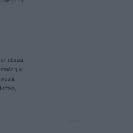
Poświęć 15
den obszar,
istością w
westii,
krótką,