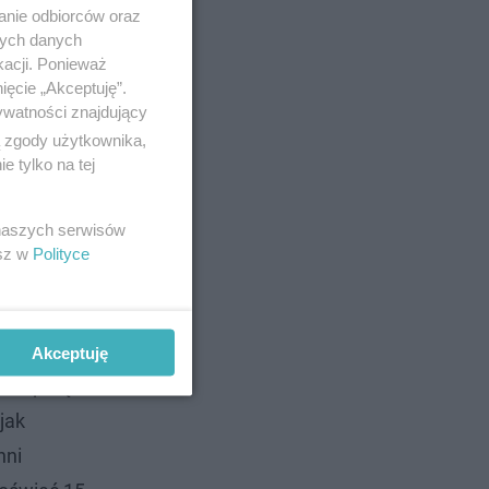
anie odbiorców oraz
nych danych
kacji. Ponieważ
ięcie „Akceptuję”.
ywatności znajdujący
ą zgody użytkownika,
 tylko na tej
 naszych serwisów
esz w
Polityce
Akceptuję
 skup się
jak
nni