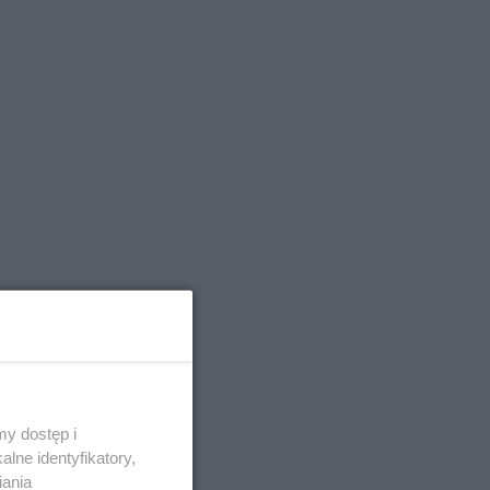
zyja
. Możemy
trzeń. To
y dostęp i
lne identyfikatory,
iania