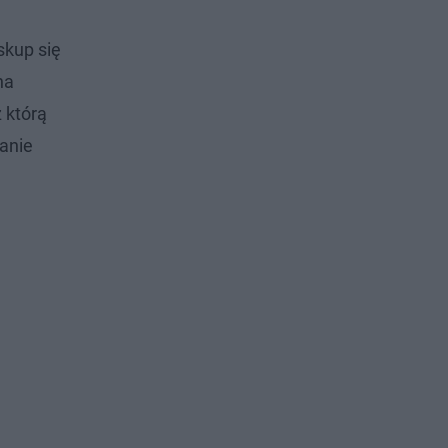
skup się
na
 którą
ganie