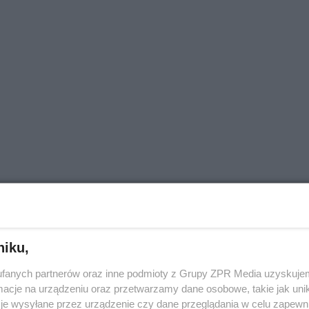
wającego w znaku Barana. To faza, która naturalnie spr
y, jednocześnie niosąc w sobie ognistą inicjatywę Barana
rość podpowiada, by najpierw świadomie oczyścić przes
niku,
ecz, którą możesz odpuścić, aby zrobić miejsce na nowe.
fanych partnerów oraz inne podmioty z Grupy ZPR Media uzyskujem
cje na urządzeniu oraz przetwarzamy dane osobowe, takie jak unika
je wysyłane przez urządzenie czy dane przeglądania w celu zapewn