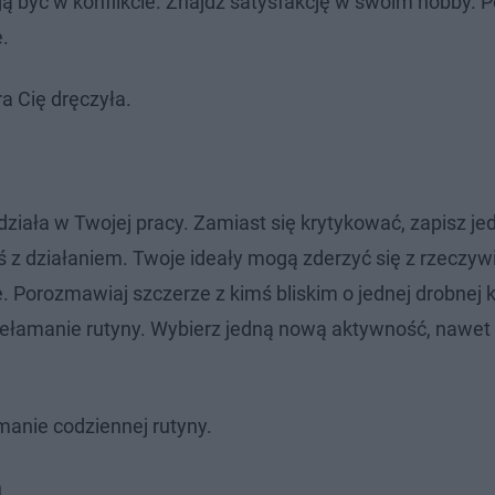
gą być w konflikcie. Znajdź satysfakcję w swoim hobby. 
.
a Cię dręczyła.
 działa w Twojej pracy. Zamiast się krytykować, zapisz je
ś z działaniem. Twoje ideały mogą zderzyć się z rzeczyw
. Porozmawiaj szczerze z kimś bliskim o jednej drobnej k
zełamanie rutyny. Wybierz jedną nową aktywność, nawet 
anie codziennej rutyny.
a