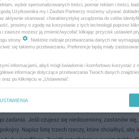
klam, wybór spersonalizowanych treści, pomiar reklam i treści, bad
 zgodą Użytkownika my i Zaufani Partnerzy możemy używać dokład
az aktywnie skanować charakterystykę urządzenia do celów identyfi
ść, prosimy o zgodę na korzystanie z tych technologii poprzez klikn
a i zawsze możesz ją zmienić/wycofać klikając przycisk ustawień pr
ogu strony
. Niektóre rodzaje przetwarzania danych nie wymagaj
iwić się takiemu przetwarzaniu. Preferencje będą miały zastosowanie
szymi informacjami, abyś mógł świadomie i komfortowo korzystać z
gółowe informacje dotyczące przetwarzania Twoich danych znajdzi
s
oraz po kliknięciu w „Ustawienia”.
USTAWIENIA
 się detalom, które wcześniej umykały. Zamiast forsować,
zadania. Jeśli czujesz się niedoceniony, zastanów się, 
kojny. Napisz listę trzech rzeczy, które chciałbyś, aby i