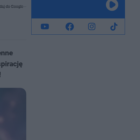
daj do Google
enne
pirację
!