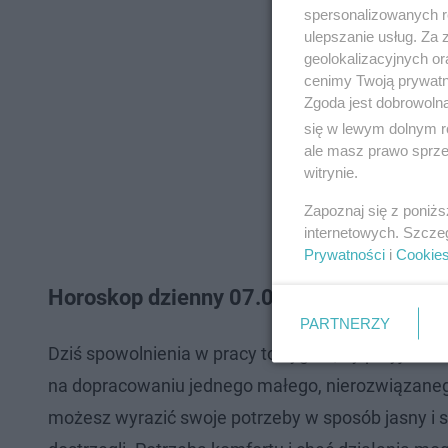
spersonalizowanych re
ulepszanie usług. Za
geolokalizacyjnych or
cenimy Twoją prywatno
Zgoda jest dobrowoln
się w lewym dolnym r
ale masz prawo sprzec
witrynie.
Zapoznaj się z poniż
internetowych. Szcze
Prywatności
i
Cookie
Horoskop dzienny 07.07.2026 - Baran
PARTNERZY
Dziś spowolnienia w pracy to sygnał, by przyjrzeć
na dopracowaniu jednego małego, nierozwiązanego 
możesz wyrazić swoje potrzeby w sposób jasny i spo