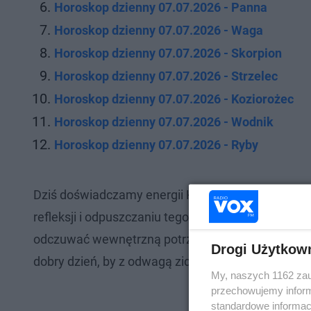
Horoskop dzienny 07.07.2026 - Panna
Horoskop dzienny 07.07.2026 - Waga
Horoskop dzienny 07.07.2026 - Skorpion
Horoskop dzienny 07.07.2026 - Strzelec
Horoskop dzienny 07.07.2026 - Koziorożec
Horoskop dzienny 07.07.2026 - Wodnik
Horoskop dzienny 07.07.2026 - Ryby
Dziś doświadczamy energii Księżyca garbatego uby
refleksji i odpuszczaniu tego, co już nam nie służ
odczuwać wewnętrzną potrzebę działania, ale mąd
Drogi Użytkow
dobry dzień, by z odwagą zidentyfikować jedną rz
My, naszych 1162 zau
przechowujemy informa
standardowe informac