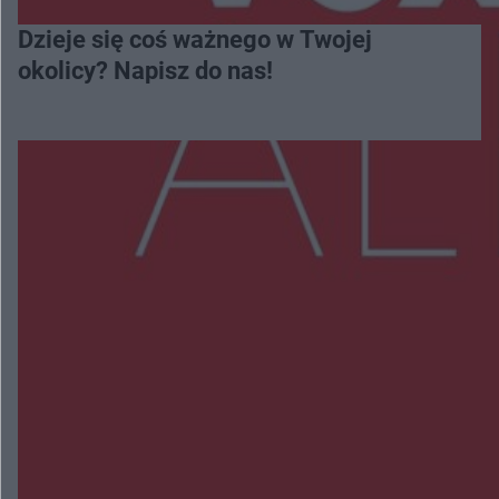
Dzieje się coś ważnego w Twojej
okolicy? Napisz do nas!
Więcej
NAJNOWSZE:
Wsola: Renault uderzyło w słup i stanął w
płomieniach. 49-latek trafił do szpitala
Zmiany i przesunięcia remontu bulwaru w
Gorzowie. Dlaczego?