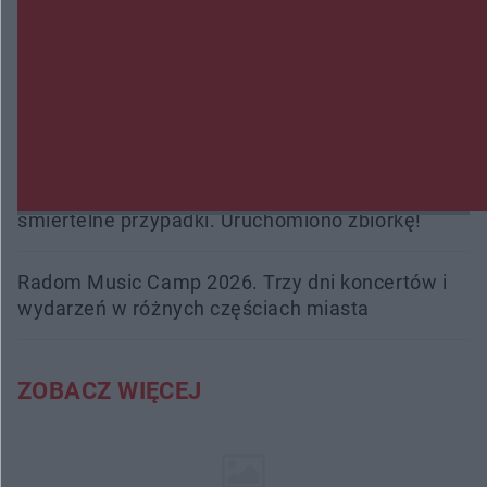
Policjanci z Przysuchy odnaleźli ciało 40-letniej
kobiety. Dwie osoby usłyszały zarzut zabójstwa
Burze sparaliżowały region. Strażacy
interweniowali 58 razy
Trwa walka z nosówką w schronisku. Są
śmiertelne przypadki. Uruchomiono zbiórkę!
Radom Music Camp 2026. Trzy dni koncertów i
wydarzeń w różnych częściach miasta
ZOBACZ WIĘCEJ