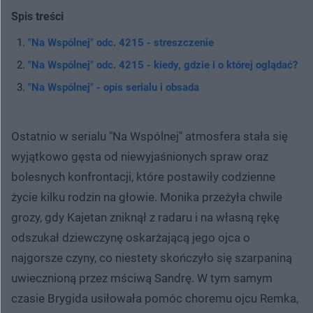
Spis treści
"Na Wspólnej" odc. 4215 - streszczenie
"Na Wspólnej" odc. 4215 - kiedy, gdzie i o której oglądać?
"Na Wspólnej" - opis serialu i obsada
Ostatnio w serialu "Na Wspólnej" atmosfera stała się
wyjątkowo gęsta od niewyjaśnionych spraw oraz
bolesnych konfrontacji, które postawiły codzienne
życie kilku rodzin na głowie. Monika przeżyła chwile
grozy, gdy Kajetan zniknął z radaru i na własną rękę
odszukał dziewczynę oskarżającą jego ojca o
najgorsze czyny, co niestety skończyło się szarpaniną
uwiecznioną przez mściwą Sandrę. W tym samym
czasie Brygida usiłowała pomóc choremu ojcu Remka,