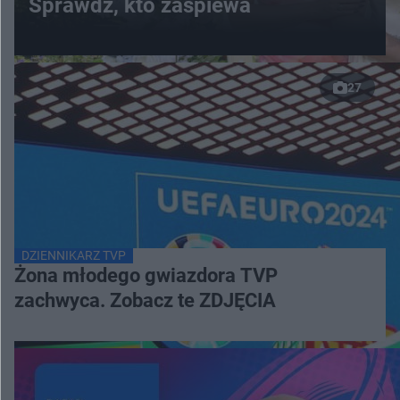
Sprawdź, kto zaśpiewa
27
DZIENNIKARZ TVP
Żona młodego gwiazdora TVP
zachwyca. Zobacz te ZDJĘCIA