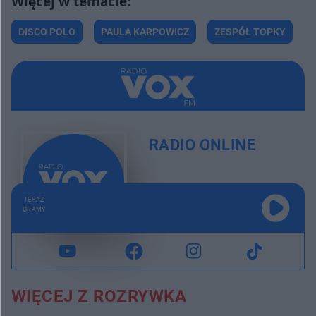
DISCO POLO
PAULA KARPOWICZ
ZESPÓŁ TOPKY
RADIO ONLINE
TERAZ
GRAMY
WIĘCEJ Z ROZRYWKA