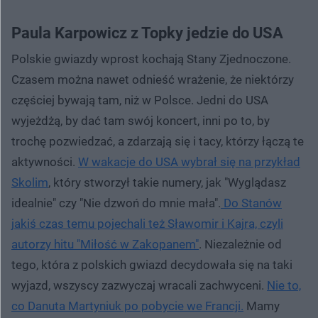
Paula Karpowicz z Topky jedzie do USA
Polskie gwiazdy wprost kochają Stany Zjednoczone.
Czasem można nawet odnieść wrażenie, że niektórzy
częściej bywają tam, niż w Polsce. Jedni do USA
wyjeżdżą, by dać tam swój koncert, inni po to, by
trochę pozwiedzać, a zdarzają się i tacy, którzy łączą te
aktywności.
W wakacje do USA wybrał się na przykład
Skolim
, który stworzył takie numery, jak "Wyglądasz
idealnie" czy "Nie dzwoń do mnie mała".
Do Stanów
jakiś czas temu pojechali też Sławomir i Kajra, czyli
autorzy hitu "Miłość w Zakopanem"
. Niezależnie od
tego, która z polskich gwiazd decydowała się na taki
wyjazd, wszyscy zazwyczaj wracali zachwyceni.
Nie to,
co Danuta Martyniuk po pobycie we Francji.
Mamy