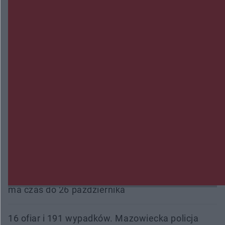
Trwa walka z nosówką w schronisku. Są
śmiertelne przypadki. Uruchomiono zbiórkę!
Radom Music Camp 2026. Trzy dni koncertów i
wydarzeń w różnych częściach miasta
Przeglądy, których nie było. Korupcja i
fałszowanie dokumentów!
Beach Ball Radom na Borkach. Turniej otworzy
nowe boiska dla mieszkańców
Śledztwo w „Drzewnej” przedłużone. Prokuratura
ma czas do 26 października
16 ofiar i 191 wypadków. Mazowiecka policja