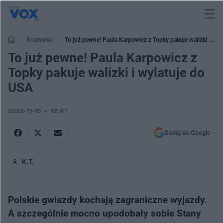
Rozrywka
To już pewne! Paula Karpowicz z Topky pakuje walizki i
wylatuje do USA
To już pewne! Paula Karpowicz z
Topky pakuje walizki i wylatuje do
USA
2023-11-15
12:41
Dodaj do Google
K.T.
Polskie gwiazdy kochają zagraniczne wyjazdy.
A szczególnie mocno upodobały sobie Stany