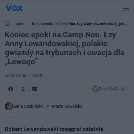
Sport
Koniec epoki na Camp Nou. Łzy Anny Lewandowskiej, polskie
gwiazdy na trybunach i owacja dla „Lewego”
Koniec epoki na Camp Nou. Łzy
Anny Lewandowskiej, polskie
gwiazdy na trybunach i owacja dla
„Lewego”
2026-05-19
16:38
Dodaj do Google
Anna Szubińska
Marta Kowalska
Robert Lewandowski rozegrał ostatnie