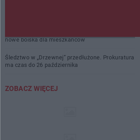
Przeglądy, których nie było. Korupcja i
fałszowanie dokumentów!
Beach Ball Radom na Borkach. Turniej otworzy
nowe boiska dla mieszkańców
Śledztwo w „Drzewnej” przedłużone. Prokuratura
ma czas do 26 października
ZOBACZ WIĘCEJ