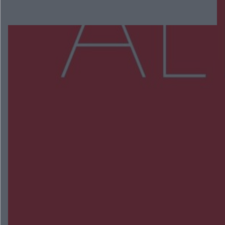
Więcej
NAJNOWSZE:
Ponad 50 interwencji po burzach. Piorun uderzył
w dom pod Radomiem
Trwa walka z nosówką w schronisku. Są
śmiertelne przypadki. Uruchomiono zbiórkę!
Radom Music Camp 2026. Trzy dni koncertów i
wydarzeń w różnych częściach miasta