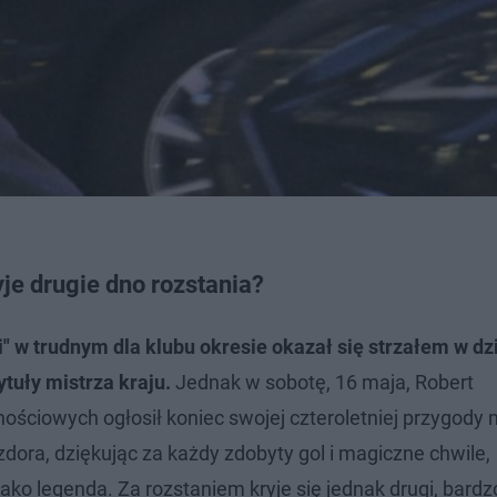
je drugie dno rozstania?
" w trudnym dla klubu okresie okazał się strzałem w dz
tuły mistrza kraju.
Jednak w sobotę, 16 maja, Robert
ciowych ogłosił koniec swojej czteroletniej przygody
ora, dziękując za każdy zdobyty gol i magiczne chwile,
jako legenda. Za rozstaniem kryje się jednak drugi, bardz