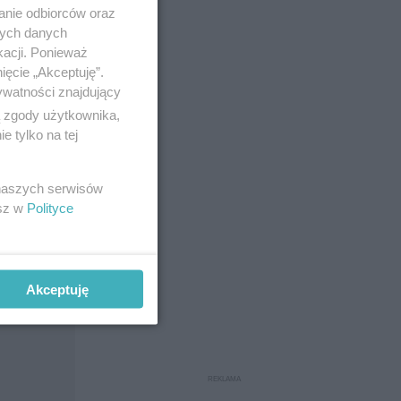
anie odbiorców oraz
nych danych
 zastrzyk
kacji. Ponieważ
ięcie „Akceptuję”.
ywatności znajdujący
ą zgody użytkownika,
 tylko na tej
 naszych serwisów
esz w
Polityce
Akceptuję