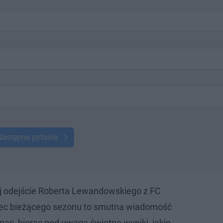
Następne pytanie
j odejście Roberta Lewandowskiego z FC
iec bieżącego sezonu to smutna wiadomość
nas, biorąc pod uwagę świetne wyniki, jakie