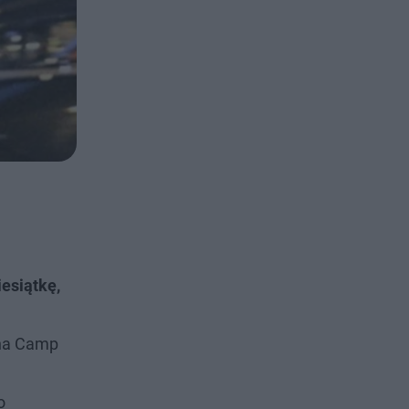
iesiątkę,
 na Camp
o