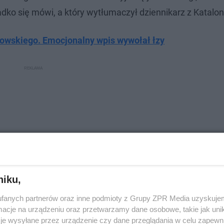
adko się mówi, a który wytłumaczył dziennikarz z Kataloni
owskiego. Emocjonalny wpis wywołał łzy
niku,
fanych partnerów oraz inne podmioty z Grupy ZPR Media uzyskujem
cje na urządzeniu oraz przetwarzamy dane osobowe, takie jak unika
je wysyłane przez urządzenie czy dane przeglądania w celu zapewn