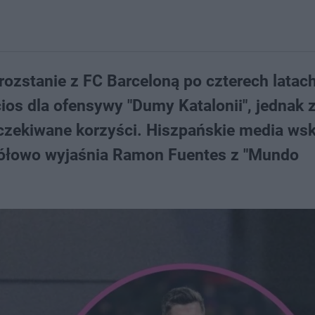
rozstanie z FC Barceloną po czterech latac
os dla ofensywy "Dumy Katalonii", jednak 
czekiwane korzyści. Hiszpańskie media ws
egółowo wyjaśnia Ramon Fuentes z "Mundo