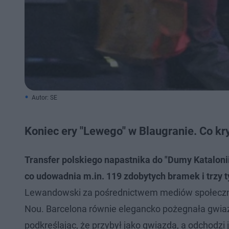
Autor: SE
Koniec ery "Lewego" w Blaugranie. Co kry
Transfer polskiego napastnika do "Dumy Katalonii
co udowadnia m.in. 119 zdobytych bramek i trzy ty
Lewandowski za pośrednictwem mediów społecznoś
Nou. Barcelona równie elegancko pożegnała gwiazd
podkreślając, że przybył jako gwiazda, a odchodzi 