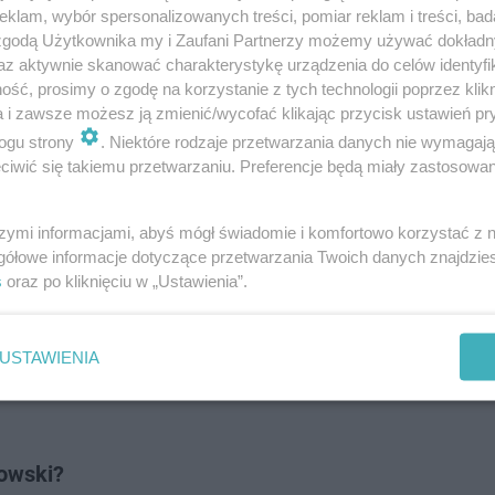
ście Roberta Lewandowskiego?
klam, wybór spersonalizowanych treści, pomiar reklam i treści, bad
 zgodą Użytkownika my i Zaufani Partnerzy możemy używać dokład
osłabienie ataku, ale jednocześnie daje klubowi potężny
az aktywnie skanować charakterystykę urządzenia do celów identyfi
ść, prosimy o zgodę na korzystanie z tych technologii poprzez klikn
a i zawsze możesz ją zmienić/wycofać klikając przycisk ustawień pr
ogu strony
. Niektóre rodzaje przetwarzania danych nie wymagaj
 w kadrze! Zaskakujące wyniki sondażu
iwić się takiemu przetwarzaniu. Preferencje będą miały zastosowanie
szymi informacjami, abyś mógł świadomie i komfortowo korzystać z
gółowe informacje dotyczące przetwarzania Twoich danych znajdzi
e tylko dla fanów piłki. Niby
s
oraz po kliknięciu w „Ustawienia”.
ułapki!
USTAWIENIA
dowski?