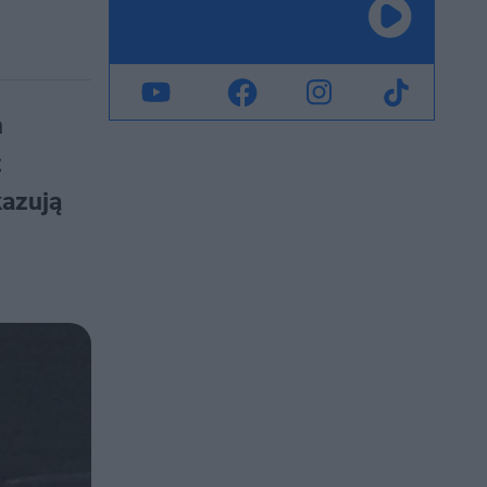
h
z
kazują