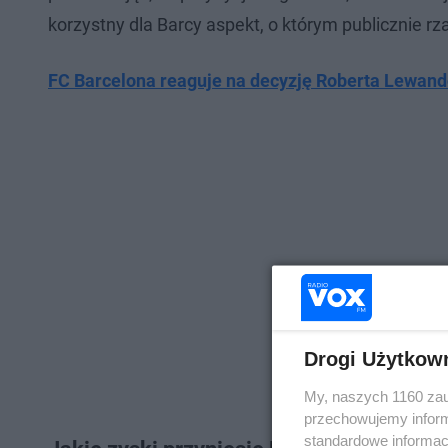
korzystny dla Barcy aspekt, o którym publicznie rz
FC Barcelona reaguje na decyzję Roberta Lewand
Drogi Użytkow
My, naszych 1160 zau
przechowujemy informa
standardowe informac