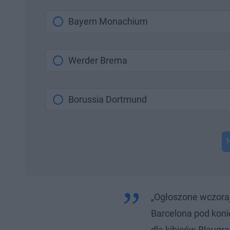
Bayern Monachium
Werder Brema
Borussia Dortmund
„Ogłoszone wczora
Barcelona pod kon
dla kibiców Blaugra