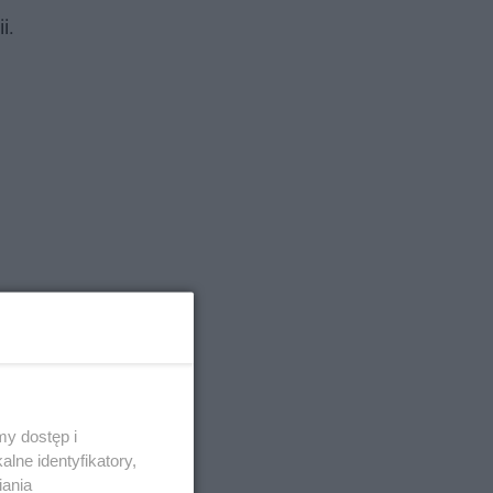
i.
y dostęp i
lne identyfikatory,
iania