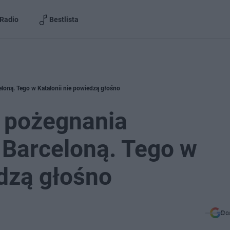
Radio
Bestlista
loną. Tego w Katalonii nie powiedzą głośno
y pożegnania
Barceloną. Tego w
edzą głośno
Do