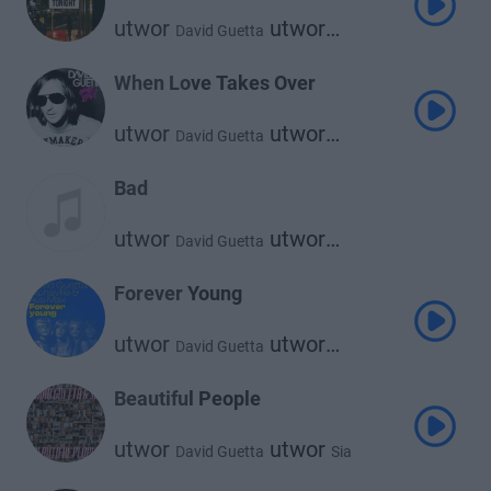
utwor
utwor
David Guetta
Alesso
When Love Takes Over
utwor
utwor
David Guetta
Kelly Rowland
Bad
utwor
utwor
David Guetta
Showtek
Forever Young
utwor
utwor
David Guetta
utwor
Alphaville
Ava Max
Beautiful People
utwor
utwor
David Guetta
Sia