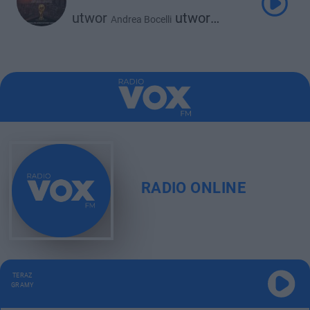
utwor
utwor
Andrea Bocelli
utwor
utwor
David Guetta
Ejae
Megan Thee Stallion
RADIO ONLINE
TERAZ
GRAMY