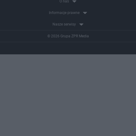
O nas
Informacje prawne
Nasze serwisy
© 2026 Grupa ZPR Media