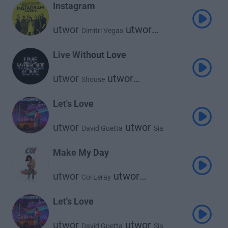
Instagram
utwor
utwor
Dimitri Vegas
utwor
Like Mike
David Guetta
utwor
Daddy Yankee
Live Without Love
utwor
utwor
Shouse
David Guetta
Let's Love
utwor
utwor
David Guetta
Sia
Make My Day
utwor
utwor
Coi Leray
David Guetta
Let's Love
utwor
utwor
David Guetta
Sia