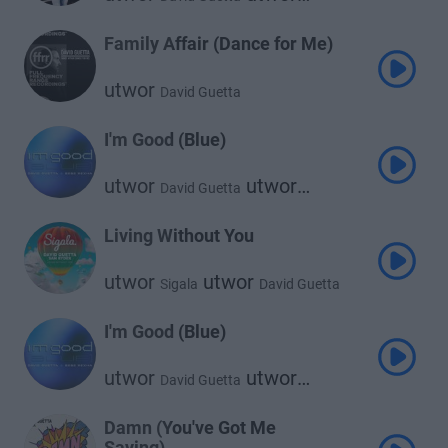
utwor
Bebe Rexha
J Balvin
Family Affair (Dance for Me)
utwor
David Guetta
I'm Good (Blue)
utwor
utwor
David Guetta
Bebe Rexha
Living Without You
utwor
utwor
Sigala
David Guetta
utwor
Sam Ryder
I'm Good (Blue)
utwor
utwor
David Guetta
Bebe Rexha
Damn (You've Got Me
Saying)