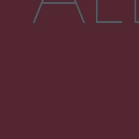
Więcej
NAJNOWSZE:
Wsola: Renault uderzyło w słup i stanął w
płomieniach. 49-latek trafił do szpitala
Zmiany i przesunięcia remontu bulwaru w
Gorzowie. Dlaczego?
Policjanci z Przysuchy odnaleźli ciało 40-letniej
kobiety. Dwie osoby usłyszały zarzut
zabójstwa
Burze sparaliżowały region. Strażacy
interweniowali 58 razy