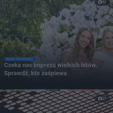
42
NASZ PATRONAT
Czeka nas impreza wielkich hitów.
Sprawdź, kto zaśpiewa
27