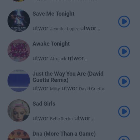
utwor
Teddy Swims
Tones and I
Save Me Tonight
utwor
utwor
Jennifer Lopez
David Guetta
Awake Tonight
utwor
utwor
Afrojack
utwor
David Guetta
Sia
Just the Way You Are (David
Guetta Remix)
utwor
utwor
Milky
David Guetta
Sad Girls
utwor
utwor
Bebe Rexha
David Guetta
Dna (More Than a Game)