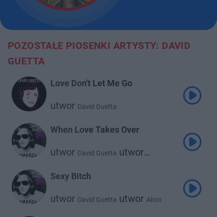
POZOSTAŁE PIOSENKI ARTYSTY: DAVID
GUETTA
Love Don't Let Me Go
utwor
David Guetta
When Love Takes Over
utwor
utwor
David Guetta
Kelly Rowland
Sexy Bitch
utwor
utwor
David Guetta
Akon