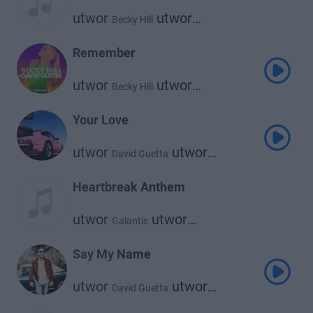
utwor
utwor
Becky Hill
David Guetta
Remember
utwor
utwor
Becky Hill
David Guetta
Your Love
utwor
utwor
David Guetta
Showtek
Heartbreak Anthem
utwor
utwor
Galantis
utwor
David Guetta
Little Mix
Say My Name
utwor
utwor
David Guetta
utwor
Bebe Rexha
J Balvin