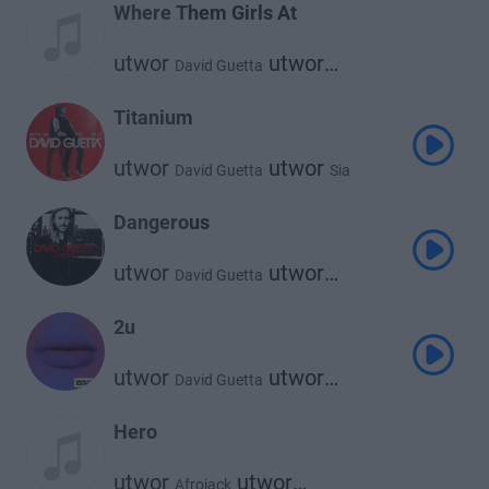
Where Them Girls At
utwor
utwor
David Guetta
utwor
Flo Rida
Nicki Minaj
Titanium
utwor
utwor
David Guetta
Sia
Dangerous
utwor
utwor
David Guetta
Sam Martin
2u
utwor
utwor
David Guetta
Justin Bieber
Hero
utwor
utwor
Afrojack