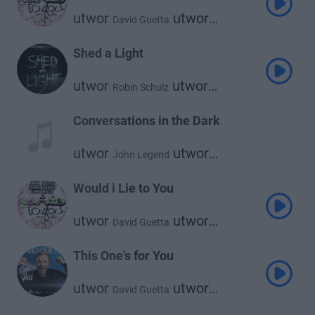
utwor
utwor
David Guetta
utwor
Cedric Gervais
Chris Willis
Shed a Light
utwor
utwor
Robin Schulz
utwor
David Guetta
Cheat Codes
Conversations in the Dark
utwor
utwor
John Legend
David Guetta
Would i Lie to You
utwor
utwor
David Guetta
utwor
Cedric Gervais
Chris Willis
This One's for You
utwor
utwor
David Guetta
Zara Larsson