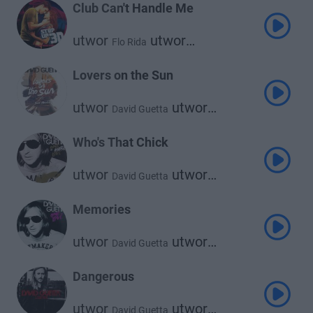
Club Can't Handle Me
utwor
utwor
Flo Rida
David Guetta
Lovers on the Sun
utwor
utwor
David Guetta
Sam Martin
Who's That Chick
utwor
utwor
David Guetta
Rihanna
Memories
utwor
utwor
David Guetta
Kid Cudi
Dangerous
utwor
utwor
David Guetta