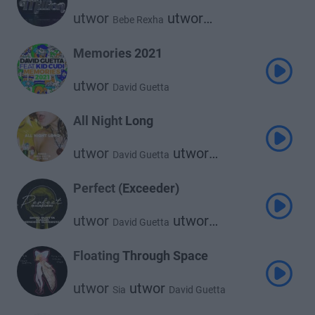
utwor
utwor
Bebe Rexha
David Guetta
Memories 2021
utwor
David Guetta
All Night Long
utwor
utwor
David Guetta
utwor
Izzy Bizu
Kungs
Perfect (Exceeder)
utwor
utwor
David Guetta
utwor
Mason
Princess Superstar
Floating Through Space
utwor
utwor
Sia
David Guetta