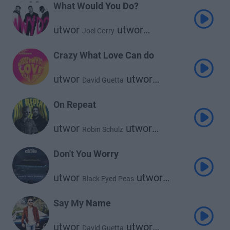
What Would You Do?
utwor
utwor
Joel Corry
utwor
David Guetta
Bryson Tiller
Crazy What Love Can do
utwor
utwor
David Guetta
utwor
Becky Hill
Ella Henderson
On Repeat
utwor
utwor
Robin Schulz
David Guetta
Don't You Worry
utwor
utwor
Black Eyed Peas
utwor
Shakira
David Guetta
Say My Name
utwor
utwor
David Guetta