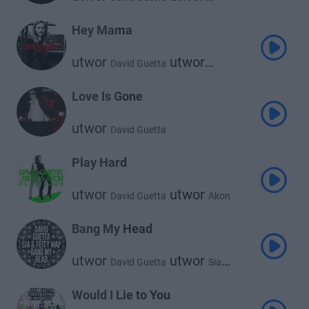
Sam Martin
Hey Mama
utwor
utwor
David Guetta
utwor
Nicki Minaj
Bebe Rexha
utwor
Afrojack
Love Is Gone
utwor
David Guetta
Play Hard
utwor
utwor
David Guetta
Akon
utwor
Ne-Yo
Bang My Head
utwor
utwor
David Guetta
Sia
utwor
Fetty Wap
Would I Lie to You