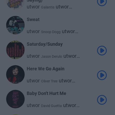
utwor
utwor
Galantis
utwor
David Guetta
Mnek
Sweat
utwor
utwor
Snoop Dogg
David Guetta
Saturday/Sunday
utwor
utwor
Jason Derulo
David Guetta
Here We Go Again
utwor
utwor
Oliver Tree
David Guetta
Baby Don't Hurt Me
utwor
utwor
David Guetta
utwor
Anne-Marie
Coi Leray