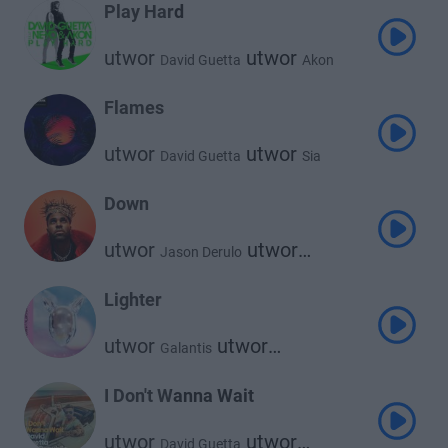
Play Hard
utwor
utwor
David Guetta
Akon
utwor
Ne-Yo
Flames
utwor
utwor
David Guetta
Sia
Down
utwor
utwor
Jason Derulo
David Guetta
Lighter
utwor
utwor
Galantis
utwor
David Guetta
5 Seconds of Summer
I Don't Wanna Wait
utwor
utwor
David Guetta