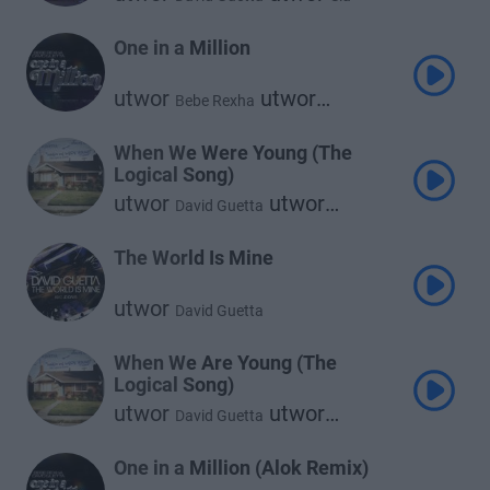
One in a Million
utwor
utwor
Bebe Rexha
David Guetta
When We Were Young (The
Logical Song)
utwor
utwor
David Guetta
Kim Petras
The World Is Mine
utwor
David Guetta
When We Are Young (The
Logical Song)
utwor
utwor
David Guetta
Kim Petras
One in a Million (Alok Remix)