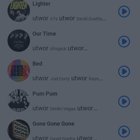
Lighter
utwor
utwor
A7s
David Guetta
utwor
Wizkid
Our Time
utwor
utwor
Afrojack
utwor
Martin Garrix
David Guetta
utwor
Amél
Bed
utwor
utwor
Joel Corry
Raye
utwor
David Guetta
Pum Pum
utwor
utwor
Dimitri Vegas
utwor
David Guetta
Loreen
Gone Gone Gone
utwor
utwor
David Guetta