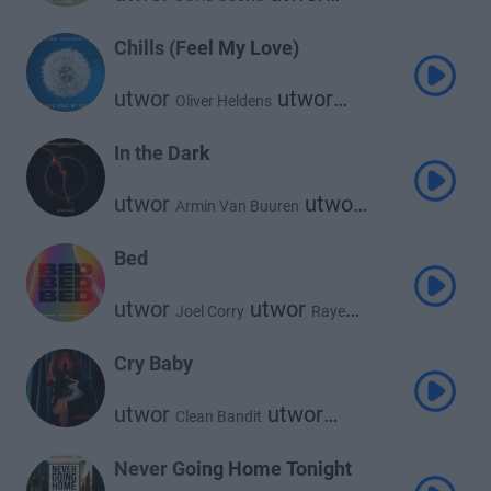
Onerepublic
Chills (Feel My Love)
utwor
utwor
Oliver Heldens
utwor
David Guetta
Fast Boy
In the Dark
utwor
utwor
Armin Van Buuren
utwor
David Guetta
Aldae
Bed
utwor
utwor
Joel Corry
Raye
utwor
David Guetta
Cry Baby
utwor
utwor
Clean Bandit
utwor
Anne-Marie
David Guetta
Never Going Home Tonight