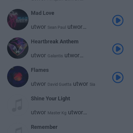
David Guetta
Mad Love
utwor
utwor
Sean Paul
utwor
David Guetta
Becky G
Heartbreak Anthem
utwor
utwor
Galantis
utwor
David Guetta
Little Mix
Flames
utwor
utwor
David Guetta
Sia
Shine Your Light
utwor
utwor
Master Kg
utwor
David Guetta
Akon
Remember