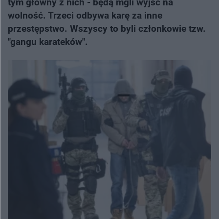
tym główny z nich - będą mgli wyjść na
wolność. Trzeci odbywa karę za inne
przestępstwo. Wszyscy to byli członkowie tzw.
"gangu karateków".