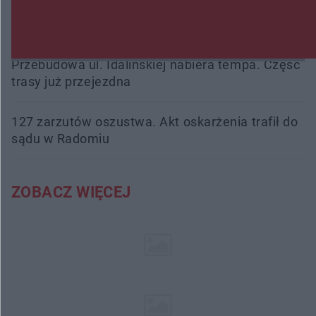
podsumowała pierwszy miesiąc wakacji na
drogach
Przebudowa ul. Idalińskiej nabiera tempa. Część
trasy już przejezdna
127 zarzutów oszustwa. Akt oskarżenia trafił do
sądu w Radomiu
ZOBACZ WIĘCEJ