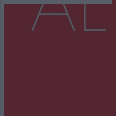
Więcej
NAJNOWSZE:
Przeglądy, których nie było. Korupcja i
fałszowanie dokumentów!
Beach Ball Radom na Borkach. Turniej otworzy
nowe boiska dla mieszkańców
Śledztwo w „Drzewnej” przedłużone. Prokuratura
ma czas do 26 października
16 ofiar i 191 wypadków. Mazowiecka policja