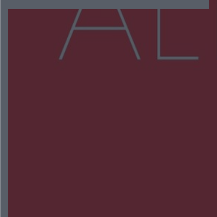
Więcej
NAJNOWSZE:
Policjanci z Przysuchy odnaleźli ciało 40-letniej
kobiety. Dwie osoby usłyszały zarzut zabójstwa
Burze sparaliżowały region. Strażacy
interweniowali 58 razy
Trwa walka z nosówką w schronisku. Są
śmiertelne przypadki. Uruchomiono zbiórkę!