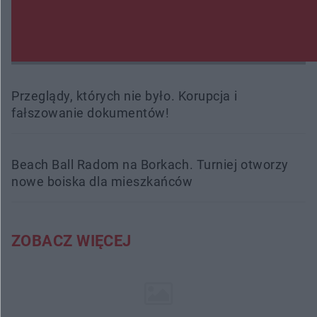
Radom Music Camp 2026. Trzy dni koncertów i
wydarzeń w różnych częściach miasta
Przeglądy, których nie było. Korupcja i
fałszowanie dokumentów!
Beach Ball Radom na Borkach. Turniej otworzy
nowe boiska dla mieszkańców
ZOBACZ WIĘCEJ