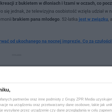
 kreacji z bukietem w dłoniach i łzami w oczach, co po
 się jednak, że telewizyjna osobistość wzięła udział w 
remonii
brakiem pana młodego
. 52-latka
jest w związku
, 
wać od ukochanego na nocnej imprezie. Co za czułości
niku,
fanych partnerów oraz inne podmioty z Grupy ZPR Media uzyskujem
cje na urządzeniu oraz przetwarzamy dane osobowe, takie jak unika
je wysyłane przez urządzenie czy dane przeglądania w celu zapewn