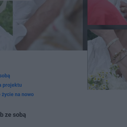
 sobą
 projektu
e życie na nowo
b ze sobą