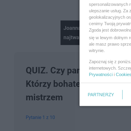
spersonalizowanych re
ulepszanie usług. Za
geolokalizacyjnych or
cenimy Twoją prywatno
Joanna Racewicz pokazała syn
Zgoda jest dobrowoln
najtwardszy lód SE
się w lewym dolnym r
ale masz prawo sprzec
witrynie.
Zapoznaj się z poniż
QUIZ. Czy pamiętasz te śl
internetowych. Szcze
Prywatności
i
Cookie
Którzy bohaterowie byli m
PARTNERZY
mistrzem
Pytanie 1 z 10