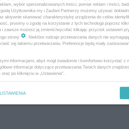
klam, wybór spersonalizowanych treści, pomiar reklam i treści, bad
 zgodą Użytkownika my i Zaufani Partnerzy możemy używać dokład
az aktywnie skanować charakterystykę urządzenia do celów identyfi
ść, prosimy o zgodę na korzystanie z tych technologii poprzez klikn
a! "Został tylko rok". Te słowa roztopią
a i zawsze możesz ją zmienić/wycofać klikając przycisk ustawień pr
ogu strony
. Niektóre rodzaje przetwarzania danych nie wymagaj
iwić się takiemu przetwarzaniu. Preferencje będą miały zastosowanie
szymi informacjami, abyś mógł świadomie i komfortowo korzystać z
uby w M jak miłość u Mostowiakó
gółowe informacje dotyczące przetwarzania Twoich danych znajdzi
s
oraz po kliknięciu w „Ustawienia”.
ałżeństwem? Już przy 7/10 jesteś
USTAWIENIA