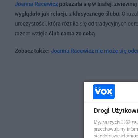
Joanna Racewicz
pokazała się w białej, zwiewnej
wyglądało jak relacja z klasycznego ślubu.
Okazało
uroczystości, która różniła się od tradycyjnych ce
razem wzięła
ślub sama ze sobą
.
Zobacz także:
Joanna Racewicz nie może się oder
Drogi Użytkow
My, naszych 1162 zau
przechowujemy informa
standardowe informac