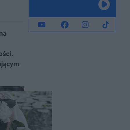
na
ości.
kującym