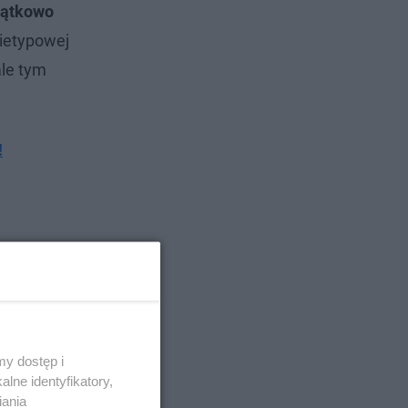
czątkowo
nietypowej
ale tym
!
y dostęp i
lne identyfikatory,
iania