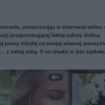
szanie, umieszczając w internecie wideo, 
acji przypominającej letnią suknię ślubną.
ałej panny młodej na swojej własnej uroczyst
ub... z samą sobą. O co chodzi w tym zaska
23