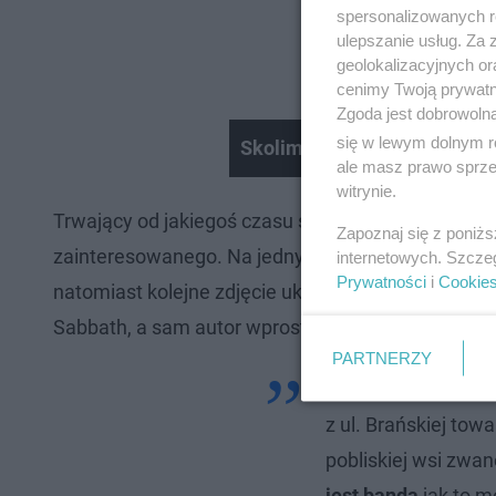
spersonalizowanych re
ulepszanie usług. Za
geolokalizacyjnych or
cenimy Twoją prywatno
Zgoda jest dobrowoln
się w lewym dolnym r
Skolim Hit Sopot Festiwal
ale masz prawo sprzec
witrynie.
Trwający od jakiegoś czasu spokój przerwały emo
Zapoznaj się z poniż
zainteresowanego. Na jednym z opublikowanych m
internetowych. Szcze
Prywatności
i
Cookie
natomiast kolejne zdjęcie ukazuje prześwietlenie g
Sabbath, a sam autor wprost
zarzucił zastosowan
PARTNERZY
"Pobity przez własn
z ul. Brańskiej tow
pobliskiej wsi zwan
jest banda
jak to m