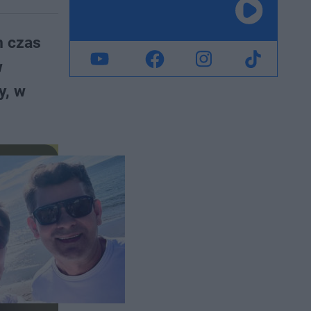
n czas
w
y, w