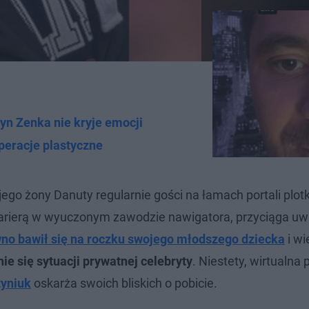
Syn Zenka nie kryje emocji
peracje plastyczne
go żony Danuty regularnie gości na łamach portali plotk
arierą w wyuczonym zawodzie nawigatora, przyciąga uwa
no bawił się na roczku swojego młodszego dziecka
i wi
ie się sytuacji prywatnej celebryty
. Niestety, wirtualna
tyniuk
oskarża swoich bliskich o pobicie.