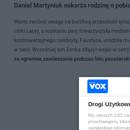
Daniel Martyniuk oskarża rodzinę o pobic
Warto zwrócić uwagę na burzliwą przeszłość syna
córki Laury, a rozstaniu pary towarzyszyła media
kontrowersyjnego celebryty, Faustyna, urodziła m
w sieci. Wcześniej syn Zenka zdążył wejść w ostr
za ogromne zamieszanie podczas lotu pasażersk
Drogi Użytkow
My, naszych 1162 zau
przechowujemy informa
standardowe informac