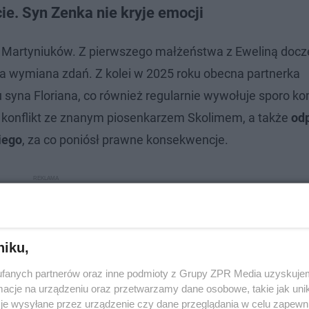
ie. Syn Zenka nie kryje emocji
 Martyniuków. Z pierwszego małżeństwa z Eweliną docze
lna wymiana zdań. Z kolei w 2025 roku obecna partnerka
u syna Floriana, co również regularnie wywołuje sporo k
y konflikt ze znanym piosenkarzem Skolimem, a także
od
iego
, za co poniósł prawne konsekwencje.
niku,
fanych partnerów oraz inne podmioty z Grupy ZPR Media uzyskujem
cje na urządzeniu oraz przetwarzamy dane osobowe, takie jak unika
je wysyłane przez urządzenie czy dane przeglądania w celu zapewn