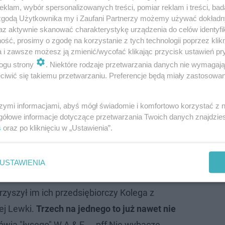
klam, wybór spersonalizowanych treści, pomiar reklam i treści, bad
 zgodą Użytkownika my i Zaufani Partnerzy możemy używać dokład
az aktywnie skanować charakterystykę urządzenia do celów identyfi
ść, prosimy o zgodę na korzystanie z tych technologii poprzez klikn
a i zawsze możesz ją zmienić/wycofać klikając przycisk ustawień pr
ogu strony
. Niektóre rodzaje przetwarzania danych nie wymagaj
iwić się takiemu przetwarzaniu. Preferencje będą miały zastosowanie
cjonalne słowa i fotki udostępnione przez samego
szymi informacjami, abyś mógł świadomie i komfortowo korzystać z
ateriałów widać go przebywającego prawdopodobnie w 
gółowe informacje dotyczące przetwarzania Twoich danych znajdzi
s
oraz po kliknięciu w „Ustawienia”.
łowy. Do fotografii dołączono utwór brytyjskiej formacji 
ie wobec niego przemocy fizycznej przez własnych kre
USTAWIENIA
ą rodzinę z Bielska Podlaskiego!!! Dokładnie
arzyszył im ich przedsiębiorczy Kolega z
ej Lewki.
Trzech na jednego to już nawet nie
ówią "łysego" W A & E ... pff Nie wybaczę