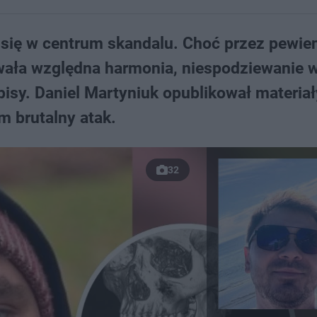
 się w centrum skandalu. Choć przez pewie
wała względna harmonia, niespodziewanie 
pisy. Daniel Martyniuk opublikował materiał
 brutalny atak.
32