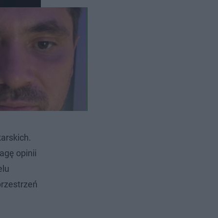
arskich.
gę opinii
elu
 przestrzeń