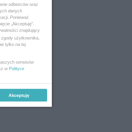
anie odbiorców oraz
nych danych
kacji. Ponieważ
ięcie „Akceptuję”.
ywatności znajdujący
ą zgody użytkownika,
 tylko na tej
 naszych serwisów
szpitalu,
esz w
Polityce
Black
wnych
.
Akceptuję