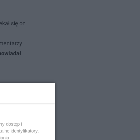
kał się on
omentarzy
powiadał
y dostęp i
lne identyfikatory,
iania