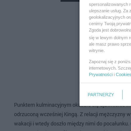
spersonalizowanych re
ulepszanie usług. Za
geolokalizacyjnych or
cenimy Twoją prywatno
Zgoda jest dobrowoln
się w lewym dolnym r
ale masz prawo sprzec
witrynie.
Zapoznaj się z poniż
internetowych. Szcze
Prywatności
i
Cookie
PARTNERZY
Punktem kulminacyjnym okazało się ujawnienie info
odrzuconą wcześniej Kingą. Z relacji mężczyzny wy
wakacji i wtedy doszło między nimi do pocałunku