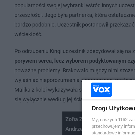
popularności swojej wybranki wśród innych uczes
przeszłości. Jego była partnerka, która ostateczn
bardzo podobnie. Uczestnik postanowił przekazać 
wściekłość.
Po odrzuceniu Kingi uczestnik zdecydował się na 
porywem serca, lecz wyborem podyktowanym cz
poważne problemy. Brakowało między nimi szczer
wyjaśniać nieporozumienia z narzeczoną, mężczyz
Malika z kolei wykazywała silne tendencje do kont
się wyłącznie według jej ścisłych zasad.
Drogi Użytkow
Zofia Zborowska o relacji z
My, naszych 1162 zau
przechowujemy informa
Andrzejem Wroną
standardowe informac