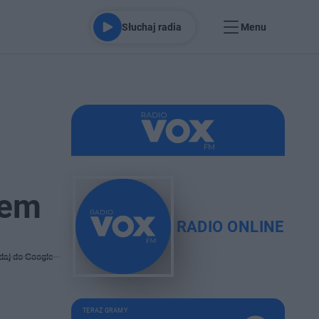
Słuchaj radia
Menu
fem
RADIO ONLINE
daj do Google
TERAZ GRAMY