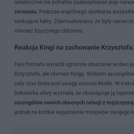
ostatecznie nie potrafiła zaakceptować jego niewi
zerwaniu.
Podczas wspólnego spotkania wszystkich
szokujące fakty. Zdemaskowano, że były narzeczon
również fizycznego zbliżenia.
Reakcja Kingi na zachowanie Krzysztofa
Fani formatu wyrazili ogromne oburzenie wobec p
Krzysztofa, ale również Kingę. Widzom szczególni
cały czas brała pod uwagę uczucia Maliki. W trak
bohaterka afery wyznała, że obowiązuje ją tajemn
szczegółów swoich obecnych relacji z mężczyzną
jednak na krótkie wyjaśnienie motywów swojego 