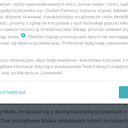
klam, wybór spersonalizowanych treści, pomiar reklam i treści, bad
 zgodą Użytkownika my i Zaufani Partnerzy możemy używać dokład
az aktywnie skanować charakterystykę urządzenia do celów identyfi
ść, prosimy o zgodę na korzystanie z tych technologii poprzez klikn
a i zawsze możesz ją zmienić/wycofać klikając przycisk ustawień pr
ogu strony
. Niektóre rodzaje przetwarzania danych nie wymagaj
iwić się takiemu przetwarzaniu. Preferencje będą miały zastosowanie
szymi informacjami, abyś mógł świadomie i komfortowo korzystać z
gółowe informacje dotyczące przetwarzania Twoich danych znajdzi
s
oraz po kliknięciu w „Ustawienia”.
USTAWIENIA
rmacji o niewierności Krzysztofa, który zdradził Malikę 
nikało, że spotkał się z dawną faworytką po powrocie z 
. Choć początkowo Malika deklarowała miłość do narzec