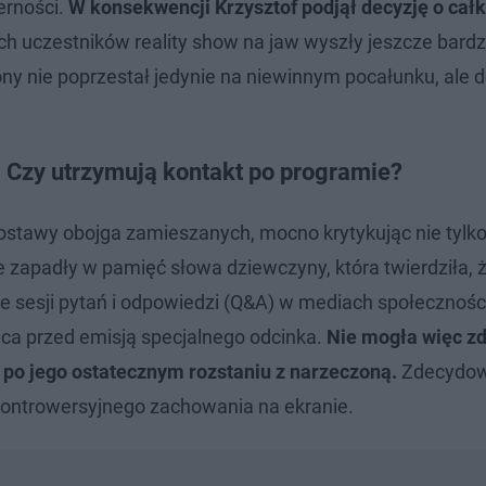
erności.
W konsekwencji Krzysztof podjął decyzję o cał
 uczestników reality show na jaw wyszły jeszcze bardz
y nie poprzestał jedynie na niewinnym pocałunku, ale d
. Czy utrzymują kontakt po programie?
ostawy obojga zamieszanych, mocno krytykując nie tylk
e zapadły w pamięć słowa dziewczyny, która twierdziła, 
cie sesji pytań i odpowiedzi (Q&A) w mediach społecznoś
ica przed emisją specjalnego odcinka.
Nie mogła więc zd
 po jego ostatecznym rozstaniu z narzeczoną.
Zdecydow
kontrowersyjnego zachowania na ekranie.