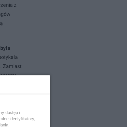
zenia z
legów
ną
 była
potykała
. Zamiast
rogramu.
 toczyło
y dostęp i
lne identyfikatory,
iania