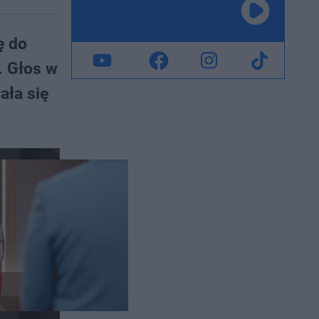
ę do
. Głos w
ała się