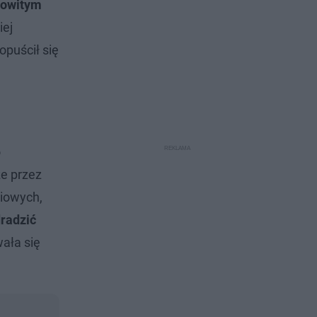
kowitym
iej
opuścił się
o
że przez
ciowych,
radzić
ała się