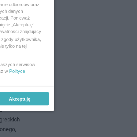
anie odbiorców oraz
nych danych
kacji. Ponieważ
ięcie „Akceptuję”.
ywatności znajdujący
ą zgody użytkownika,
 tylko na tej
 naszych serwisów
esz w
Polityce
Akceptuję
z
greckich
zonego,