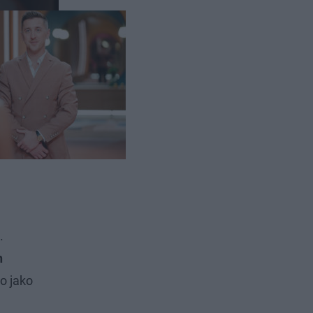
.
h
o jako