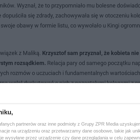
tników. Wyznał, że to przypomniało mu bolesne doświadc
ie dopuściła się zdrady, zachowywała się w otoczeniu ko
swoje obawy w formie listu, co wywołało u Kingi ogrom
związek z Maliką.
Krzysztof sam przyznał, że kobieta nie
ystym rozsądkiem.
Relacja pary od samego początku na
ych rozmów o uczuciach i fundamentalnych wartościach
na wolał dyskutować o nich z pozostałymi kolegami z p
rolowania partnera, dążąc do tego, aby ich wspólne życie
niku,
 ukochanym mężem. Tak dba o relacje z
fanych partnerów oraz inne podmioty z Grupy ZPR Media uzyskujem
cje na urządzeniu oraz przetwarzamy dane osobowe, takie jak unika
je wysyłane przez urządzenie czy dane przeglądania w celu zapewn