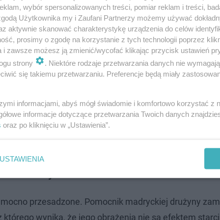
klam, wybór spersonalizowanych treści, pomiar reklam i treści, bad
 zgodą Użytkownika my i Zaufani Partnerzy możemy używać dokład
az aktywnie skanować charakterystykę urządzenia do celów identyfi
ść, prosimy o zgodę na korzystanie z tych technologii poprzez klikn
a i zawsze możesz ją zmienić/wycofać klikając przycisk ustawień pr
ogu strony
. Niektóre rodzaje przetwarzania danych nie wymagaj
iwić się takiemu przetwarzaniu. Preferencje będą miały zastosowanie
szymi informacjami, abyś mógł świadomie i komfortowo korzystać z
gółowe informacje dotyczące przetwarzania Twoich danych znajdzi
s
oraz po kliknięciu w „Ustawienia”.
USTAWIENIA
. Tłumaczy uderzenie o stół
ły mocno przesadzone. Pomocnik madryckiej drużyny zam
którego wynika, że jego obrażenia nie są efektem starci