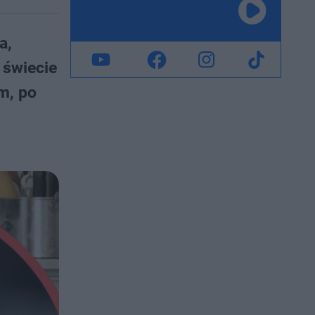
a,
 świecie
m, po