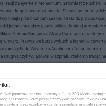
ywalizacji z Bayernem Monachium, natomiast z Pucharu K
ziewanie drugoligowemu Albacete. Szanse na triumf w lid
cztery kolejki przed końcem sezonu strata do prowadzącej
zi jednak na dalszy plan w obliczu fatalnej atmosfery 
likcie Antonio Rudigera z Alvaro Carrerasem, w którym
ę w twarz. Prawdziwa burza wybuchła jednak w czwartek
urze między Fede Valverde a Aurelienem Tchouamenim.
ł, a Urugwajczyk wylądował w szpitalu, rzekomo tracąc n
iści wyrwali mi marzenia o Realu l
niku,
fanych partnerów oraz inne podmioty z Grupy ZPR Media uzyskujem
cje na urządzeniu oraz przetwarzamy dane osobowe, takie jak unika
e nożnej. Sieć obiegło nietypowe nagranie
je wysyłane przez urządzenie czy dane przeglądania w celu zapewn