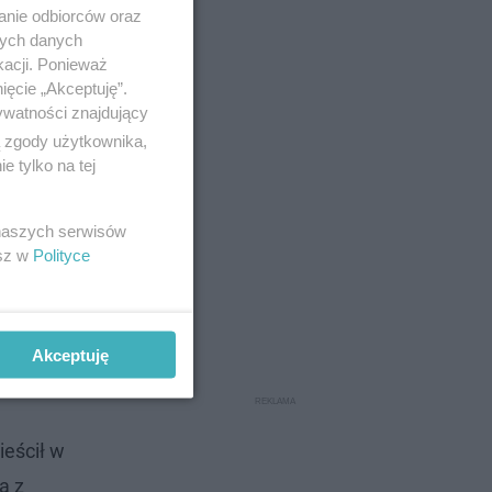
anie odbiorców oraz
nych danych
kacji. Ponieważ
ięcie „Akceptuję”.
ywatności znajdujący
ą zgody użytkownika,
 tylko na tej
 naszych serwisów
esz w
Polityce
Akceptuję
ieścił w
a z