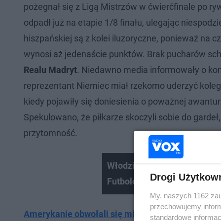
pożegnał się z Ligą Mistrzów w ćwierćfinale po r
odpadł już na etapie 1/8 finału, ulegając niespod
hiszpańskiej są z kolei iluzoryczne, ponieważ na 
wynosi aż jedenaście punktów. Brak pucharów schod
Realu Madryt
. Niedawno media informowały o konf
reprezentant Niemiec miał rzekomo uderzyć koleg
kiedy pojawiły się doniesienia o poważnej awant
Spekulowano, że piłkarze skoczyli sobie do garde
przytomność.
Włodzimierz Lubański. Komun
Drogi Użytkow
Futbologia
My, naszych 1162 zau
przechowujemy informa
Amerykanie obwołali się mistrzami świata w piłc
standardowe informac