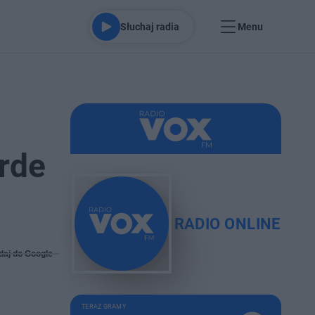
Słuchaj radia
Menu
rde
RADIO ONLINE
daj do Google
TERAZ GRAMY