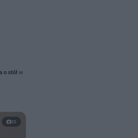
 o stół
w
22