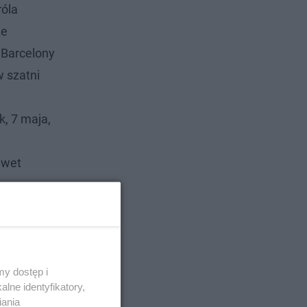
róla
ze
 Barcelony
w szatni
, 7 maja,
awet
y dostęp i
lne identyfikatory,
iania