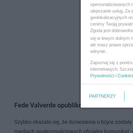
spersonalizowanych re
ulepszanie usług. Za
geolokalizacyjnych or
cenimy Twoją prywatno
Zgoda jest dobrowoln
się w lewym dolnym r
ale masz prawo sprzec
witrynie.
Zapoznaj się z poniż
internetowych. Szcze
Prywatności
i
Cookie
PARTNERZY
Fede Valverde opublikował oświadczenie
Szybko okazało się, że doniesienia o bójce zosta
mediach społecznościowych oficjalny komunikat, z 