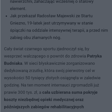
nawierzchni, zahaczając wcześniej o stalowy
element.
Jak przekazał Radosław Majewski ze Startu
Gniezno, 19-latek jest utrzymywany w stanie
śpiączki na oddziale intensywnej terapii, a przed nim
zabieg obu złamanych nóg.
Cały świat czarnego sportu zjednoczył się, by
wesprzeć walczącego o powrót do zdrowia
Patryka
Budniaka
. W sieci błyskawicznie zorganizowano
dedykowaną zrzutkę, która swój pierwotny cel w
wysokości 50 tysięcy złotych osiągnęła w zaledwie
godzinę. Na ten moment internauci zgromadzili już
prawie 300 tys. zł, a
cała uzbierana suma pokryje
koszty niezbędnej opieki medycznej oraz
późniejszych zabiegów rehabilitacyjnych