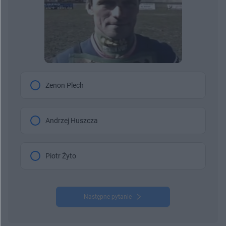
Zenon Plech
Andrzej Huszcza
Piotr Żyto
Następne pytanie