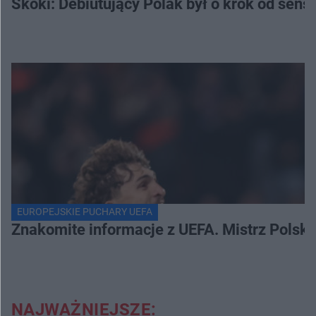
Skoki: Debiutujący Polak był o krok od sens
EUROPEJSKIE PUCHARY UEFA
Znakomite informacje z UEFA. Mistrz Polski
NAJWAŻNIEJSZE: