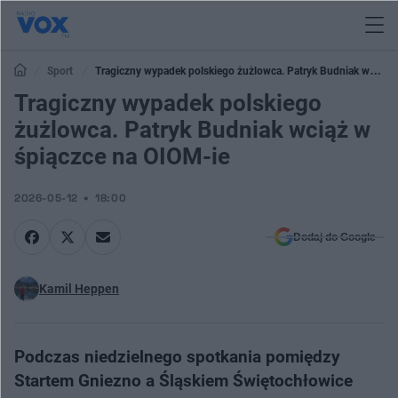
Sport
Tragiczny wypadek polskiego żużlowca. Patryk Budniak wciąż
w śpiączce na OIOM-ie
Tragiczny wypadek polskiego
żużlowca. Patryk Budniak wciąż w
śpiączce na OIOM-ie
2026-05-12
18:00
Dodaj do Google
Kamil Heppen
Podczas niedzielnego spotkania pomiędzy
Startem Gniezno a Śląskiem Świętochłowice