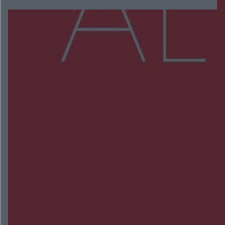
Więcej
NAJNOWSZE:
Zmiany i przesunięcia remontu bulwaru w
Gorzowie. Dlaczego?
Policjanci z Przysuchy odnaleźli ciało 40-letniej
kobiety. Dwie osoby usłyszały zarzut zabójstwa
Burze sparaliżowały region. Strażacy
interweniowali 58 razy