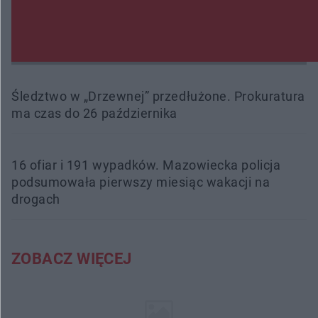
Beach Ball Radom na Borkach. Turniej otworzy
nowe boiska dla mieszkańców
Śledztwo w „Drzewnej” przedłużone. Prokuratura
ma czas do 26 października
16 ofiar i 191 wypadków. Mazowiecka policja
podsumowała pierwszy miesiąc wakacji na
drogach
ZOBACZ WIĘCEJ