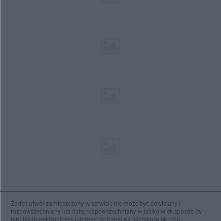
Żaden utwór zamieszczony w serwisie nie może być powielany i
rozpowszechniany lub dalej rozpowszechniany w jakikolwiek sposób (w
tym także elektroniczny lub mechaniczny) na jakimkolwiek polu