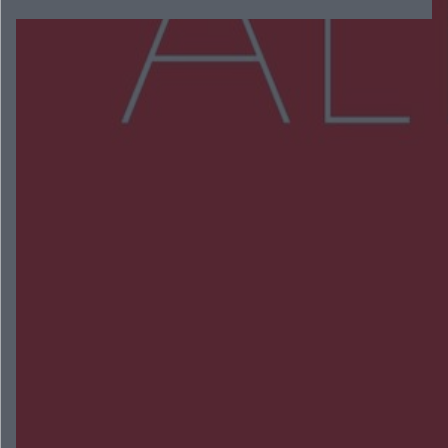
Więcej
NAJNOWSZE:
Trwa walka z nosówką w schronisku. Są
śmiertelne przypadki. Uruchomiono zbiórkę!
Radom Music Camp 2026. Trzy dni koncertów i
wydarzeń w różnych częściach miasta
Przeglądy, których nie było. Korupcja i
fałszowanie dokumentów!