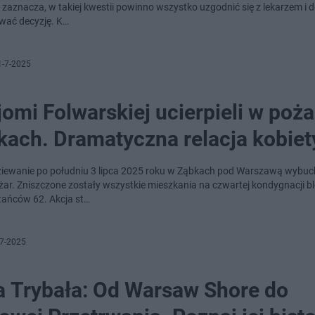
 zaznacza, w takiej kwestii powinno wszystko uzgodnić się z lekarzem i 
ać decyzję. K…
1-7-2025
omi Folwarskiej ucierpieli w poż
kach. Dramatyczna relacja kobiet
iewanie po południu 3 lipca 2025 roku w Ząbkach pod Warszawą wybuc
żar. Zniszczone zostały wszystkie mieszkania na czwartej kondygnacji b
tańców 62. Akcja st…
7-2025
za Trybała: Od Warsaw Shore do