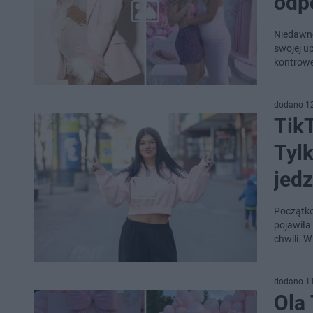
odp
Niedawno
swojej u
kontrowe
dodano 1
Tik
Tylk
jed
Początko
pojawiła
chwili. 
dodano 1
Ola 