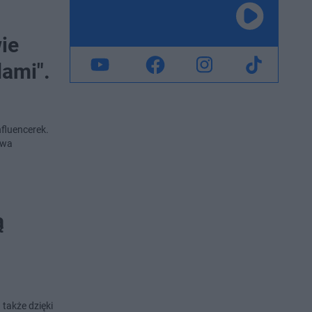
ie
dami".
fluencerek.
owa
ą
także dzięki