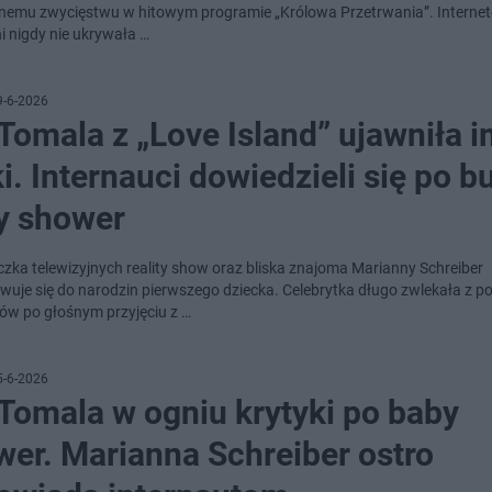
nemu zwycięstwu w hitowym programie „Królowa Przetrwania”. Interne
i nigdy nie ukrywała …
9-6-2026
Tomala z „Love Island” ujawniła i
i. Internauci dowiedzieli się po b
y shower
czka telewizyjnych reality show oraz bliska znajoma Marianny Schreiber
wuje się do narodzin pierwszego dziecka. Celebrytka długo zwlekała z 
ów po głośnym przyjęciu z …
5-6-2026
Tomala w ogniu krytyki po baby
wer. Marianna Schreiber ostro