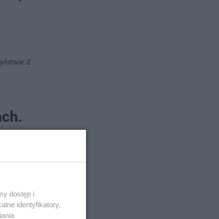
yństwie. Z
ach.
ali dla
tniczki
y dostęp i
lne identyfikatory,
iania