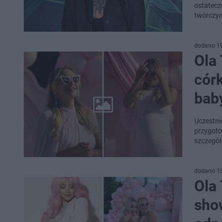
ostatecz
twórczyn
dodano 1
Ola 
córk
bab
Uczestni
przygoto
szczegół
dodano 1
Ola 
sho