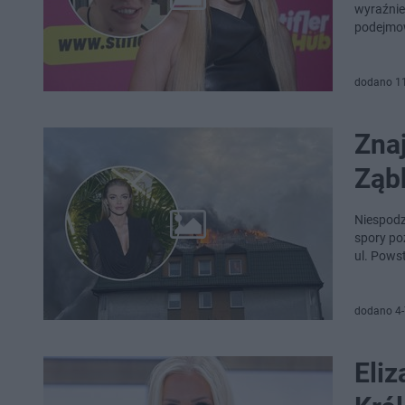
wyraźnie
podejmow
dodano 1
Znaj
Ząb
Niespodz
spory po
ul. Pows
dodano 4-
Eli