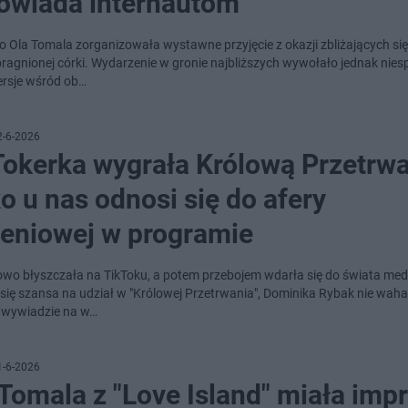
owiada internautom
 Ola Tomala zorganizowała wystawne przyjęcie z okazji zbliżających się
pragnionej córki. Wydarzenie w gronie najbliższych wywołało jednak nie
rsje wśród ob…
2-6-2026
Tokerka wygrała Królową Przetrwa
o u nas odnosi się do afery
zeniowej w programie
wo błyszczała na TikToku, a potem przebojem wdarła się do świata med
 się szansa na udział w "Królowej Przetrwania", Dominika Rybak nie wahał
W wywiadzie na w…
1-6-2026
Tomala z "Love Island" miała imp