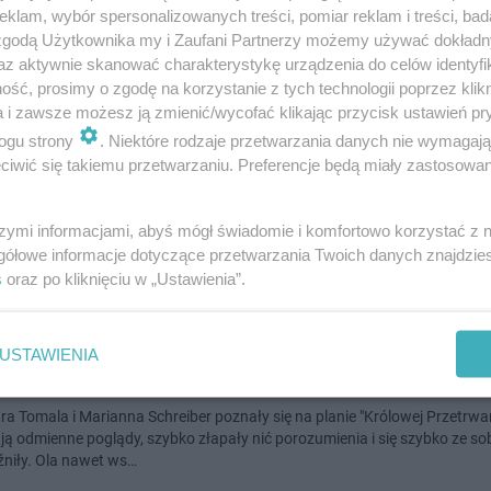
klam, wybór spersonalizowanych treści, pomiar reklam i treści, bad
la o kulisach zajścia w ciążę. "L
 zgodą Użytkownika my i Zaufani Partnerzy możemy używać dokład
az aktywnie skanować charakterystykę urządzenia do celów identyfi
ł, że jestem kurą nioską"
ść, prosimy o zgodę na korzystanie z tych technologii poprzez klikn
a i zawsze możesz ją zmienić/wycofać klikając przycisk ustawień pr
la zdecydowanie zyskała ogromną popularność dzięki udziałowi w Love 
ogu strony
. Niektóre rodzaje przetwarzania danych nie wymagaj
nów zapewniła jej również "Królowa Przetrwania". Kobieta od dawna mów
iwić się takiemu przetwarzaniu. Preferencje będą miały zastosowanie
y zostać mamą. W …
szymi informacjami, abyś mógł świadomie i komfortowo korzystać z
9-1-2026
gółowe informacje dotyczące przetwarzania Twoich danych znajdzi
s
oraz po kliknięciu w „Ustawienia”.
ec przyjaźni Schreiber i Tomali?!
USTAWIENIA
stniczka Love Island szczerze o r
ra Tomala i Marianna Schreiber poznały się na planie "Królowej Przetrwa
ją odmienne poglądy, szybko złapały nić porozumienia i się szybko ze so
źniły. Ola nawet ws…