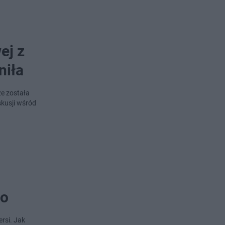
ej z
niła
że została
kusji wśród
ko
ersi. Jak