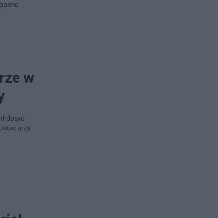
dopiero
arze w
y
hł dosyć
loków przy