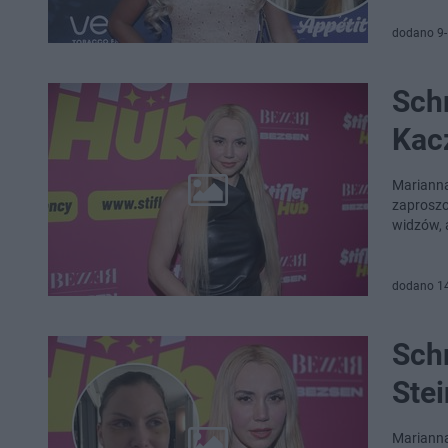
dodano 9
Schr
Kac
Marianna
zaproszo
widzów, 
dodano 1
Schr
Stei
Marianna 