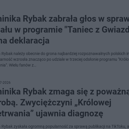
inika Rybak zabrała głos w spraw
iału w programie "Taniec z Gwiaz
na deklaracja
 Rybak należy obecnie do grona najbardziej rozpoznawalnych polskich in
larność wzrosła znacząco po udziale w trzeciej odsłonie programu "Król
nia". Wielu fanów z…
7-2026
inika Rybak zmaga się z poważn
robą. Zwyciężczyni „Królowej
etrwania” ujawnia diagnozę
 Rybak zyskała ogromną popularność za sprawą publikacji na TikToku, a 