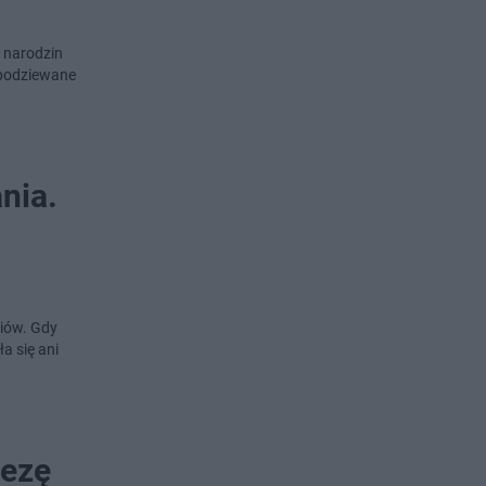
 narodzin
spodziewane
nia.
iów. Gdy
a się ani
rezę