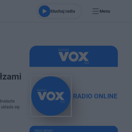
Słuchaj radia
Menu
 łzami
RADIO ONLINE
dnalazła
 układa się
TERAZ GRAMY