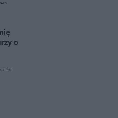
towa
mię
urzy o
podaniem