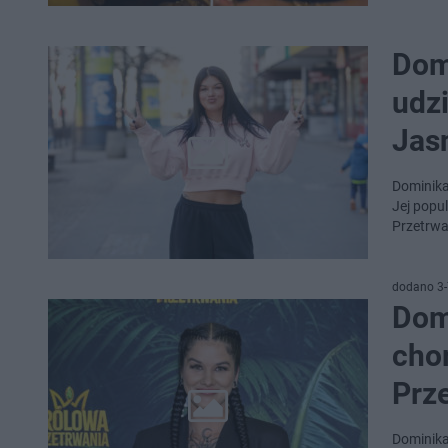
Dom
udz
Jas
Dominika
Jej popu
Przetrwa
dodano 3-
Dom
cho
Prz
Dominika