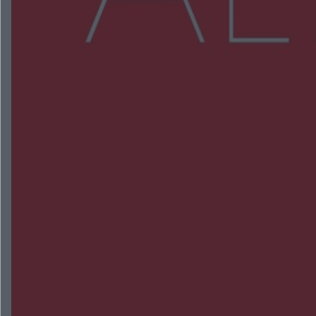
NAJNOWSZE:
Wsola: Renault uderzyło w słup i stanął w
płomieniach. 49-latek trafił do szpitala
Zmiany i przesunięcia remontu bulwaru w
Gorzowie. Dlaczego?
Policjanci z Przysuchy odnaleźli ciało 40-letniej
kobiety. Dwie osoby usłyszały zarzut zabójstwa
Burze sparaliżowały region. Strażacy
interweniowali 58 razy