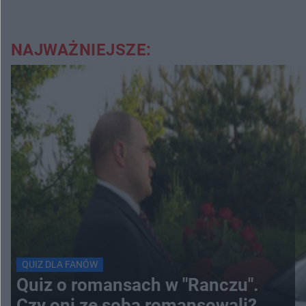
NAJWAŻNIEJSZE:
QUIZ DLA FANÓW
Quiz o romansach w "Ranczu".
Czy oni ze sobą romansowali?