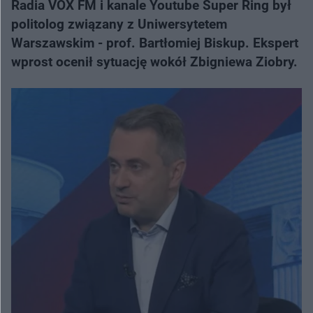
Radia VOX FM i kanale Youtube Super Ring był
politolog związany z Uniwersytetem
Warszawskim - prof. Bartłomiej Biskup. Ekspert
wprost ocenił sytuację wokół Zbigniewa Ziobry.