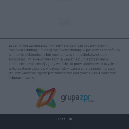
Żaden utwór zamieszczony w serwisie nie może być powielany i
rozpowszechniany lub dalej rozpowszechniany w jakikolwiek sposób (w
tym także elektroniczny lub mechaniczny) na jakimkolwiek polu
eksploatacji w jakiejkolwiek formie, włącznie z umieszczaniem w
Internecie bez pisemnej zgody właściciela praw. Jakiekolwiek użycie lub
wykorzystanie utworów w całości lub w części z naruszeniem prawa,
tzn. bez właściwej zgody, jest zabronione pod groźbą kary i może być
ścigane prawnie.
O nas