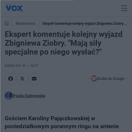
Wiadomości
Ekspert komentuje kolejny wyjazd Zbigniewa Ziobry.
"Mają siły specjalne po niego wysłać?"
Ekspert komentuje kolejny wyjazd
Zbigniewa Ziobry. "Mają siły
specjalne po niego wysłać?"
2026-05-11
8:17
Dodaj do Google
Paula Dąbrowska
Gościem Karoliny Pajączkowskiej w
poniedziałkowym porannym ringu na antenie