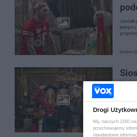
pod
Janosik 
jednym z
program
dodano 2
Sio
bur
wyz
Drogi Użytkow
Piąty se
rolnicze
My, naszych 1160 zau
do pojed
przechowujemy informa
standardowe informac