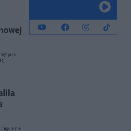
 nowej
rmy" jako
cji
liła
s
 regularnie