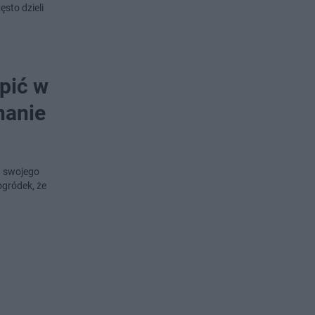
ęsto dzieli
pić w
nanie
ą swojego
ogródek, że