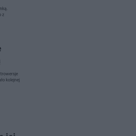
nką.
o z
e
ą
ntrowersje
o kolejnej