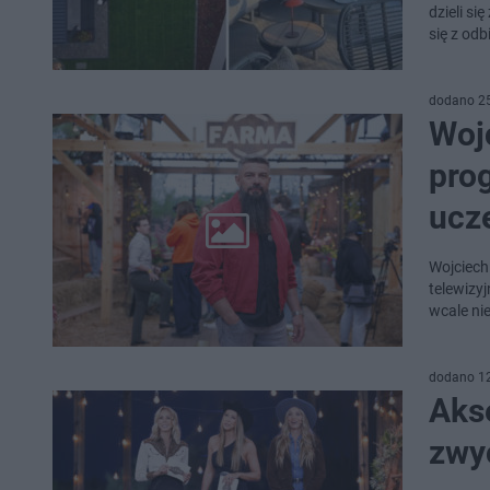
dzieli si
się z od
dodano 2
Wojc
pro
ucze
Wojciech
telewizy
wcale ni
dodano 1
Akse
zwyc