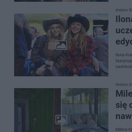
dodano 3
Ilon
ucz
edyc
Ilona Kr
fascynuj
nadchodz
dodano 2
Mil
się
naw
Milena K