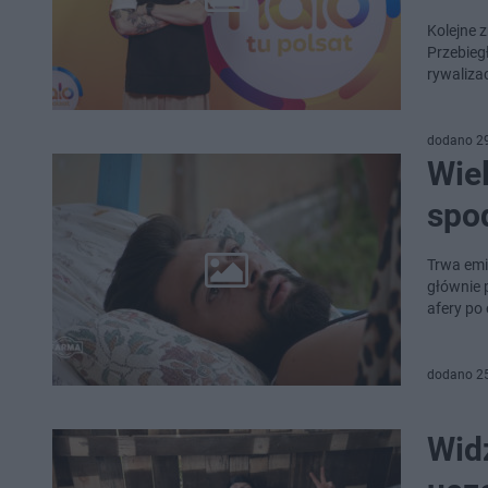
Kolejne 
Przebieg
rywaliza
dodano 2
Wiel
spo
Trwa emi
głównie 
afery po
dodano 2
Wid