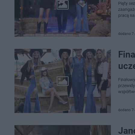
Piąty se
zaangażo
pracą na 
dodano 7-
Fina
ucz
Finałowy
przewidy
współtw
dodano 7-
Jan