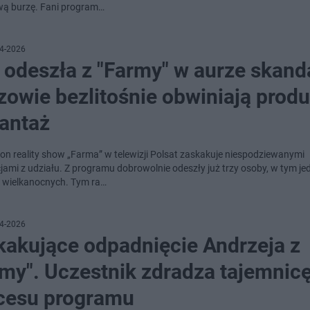
ą burzę. Fani program…
4-2026
 odeszła z "Farmy" w aurze skand
owie bezlitośnie obwiniają produ
zantaż
zon reality show „Farma” w telewizji Polsat zaskakuje niespodziewanymi
jami z udziału. Z programu dobrowolnie odeszły już trzy osoby, w tym je
 wielkanocnych. Tym ra…
4-2026
kakujące odpadnięcie Andrzeja z
rmy". Uczestnik zdradza tajemnic
cesu programu