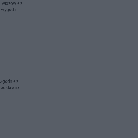
. Widzowie z
 wygód i
 Zgodnie z
e od dawna