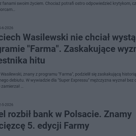
ę z fanami swoim życiem. Chociaż potrafi ostro odpowiedzieć krytykom, cz
biorcam…
5-6-2026
iech Wasilewski nie chciał wystą
gramie "Farma". Zaskakujące wyz
stnika hitu
 Wasilewski, znany z programu "Farma", podzielił się zaskakującą histori
jnego debiutu. W wywiadzie dla "Super Expressu" mężczyzna wyznał bez 
e zamierzał …
2-5-2026
l rozbił bank w Polsacie. Znamy
ięzcę 5. edycji Farmy