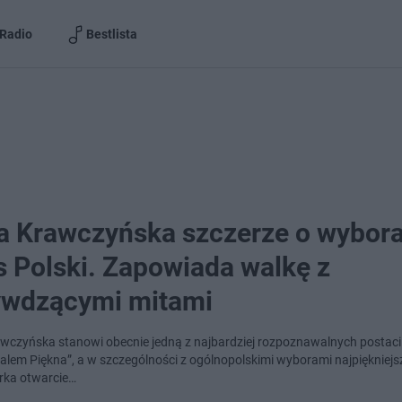
Radio
Bestlista
na Krawczyńska szczerze o wybor
s Polski. Zapowiada walkę z
ywdzącymi mitami
awczyńska stanowi obecnie jedną z najbardziej rozpoznawalnych postac
walem Piękna”, a w szczególności z ogólnopolskimi wyborami najpiękniejsz
rka otwarcie…