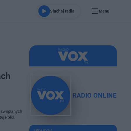
Słuchaj radia
Menu
ach
RADIO ONLINE
i związanych
ej Polki.
TERAZ GRAMY