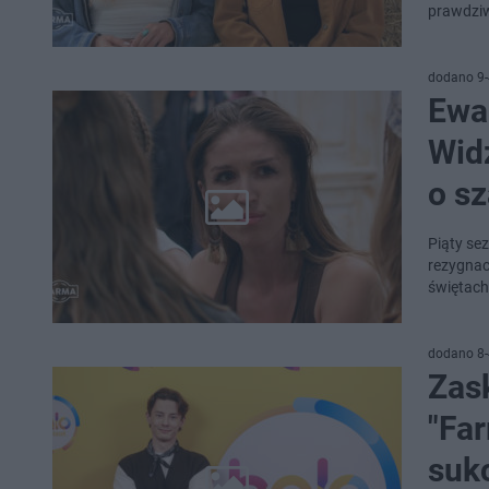
prawdziw
dodano 9-
Ewa
Widz
o s
Piąty se
rezygnac
świętach
dodano 8-
Zas
"Fa
suk