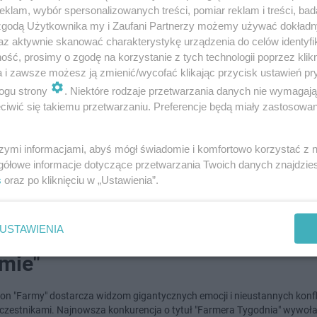
klam, wybór spersonalizowanych treści, pomiar reklam i treści, bad
7-4-2026
inika z "Farmy" zaskoczyła
 zgodą Użytkownika my i Zaufani Partnerzy możemy używać dokład
az aktywnie skanować charakterystykę urządzenia do celów identyfi
ystkich. Widzowie obawiają się o
ść, prosimy o zgodę na korzystanie z tych technologii poprzez klikn
a i zawsze możesz ją zmienić/wycofać klikając przycisk ustawień pr
owie uczestniczki
ogu strony
. Niektóre rodzaje przetwarzania danych nie wymagaj
iwić się takiemu przetwarzaniu. Preferencje będą miały zastosowanie
słona popularnego reality show "Farma" dostarcza widzom potężnej daw
cy toczą zażarte spory o najdrobniejsze racje żywnościowe, jednak tym
się na Dominic…
szymi informacjami, abyś mógł świadomie i komfortowo korzystać z
gółowe informacje dotyczące przetwarzania Twoich danych znajdzi
s
oraz po kliknięciu w „Ustawienia”.
0-4-2026
ndal w hicie Polsatu. Widzowie
USTAWIENIA
agają się powtórki konkurencji n
rmie"
zon "Farmy" dostarcza widzom gigantycznych emocji i nieustannych konf
czestnikami. Najnowsza konkurencja o tytuł "Farmera Tygodnia" wywoła