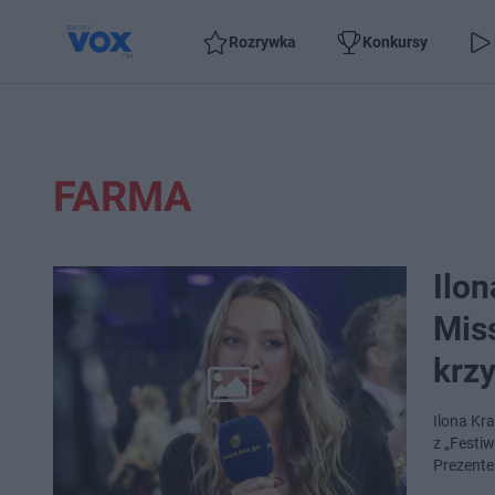
Rozrywka
Konkursy
FARMA
Ilo
Mis
krz
Ilona Kr
z „Festi
Prezente