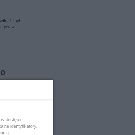
iło, że był
olegów w
po
względu na
ał wskazany
y dostęp i
lne identyfikatory,
iania