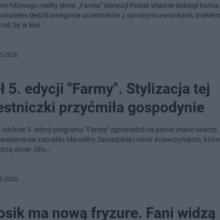
zon hitowego reality show „Farma” telewizji Polsat właśnie dobiegł końca
waniem śledzili zmagania uczestników z surowymi warunkami, brakiem
roli, by w koń…
5-2026
ł 5. edycji "Farmy". Stylizacja tej
estniczki przyćmiła gospodynie
 odcinek 5. edycji programu "Farma" zgromadził na planie znane twarze.
waniami nie zabrakło Marceliny Zawadzkiej i sióstr Krawczyńskich, któr
orzą show. Cho…
5-2026
osik ma nową fryzure. Fani widzą