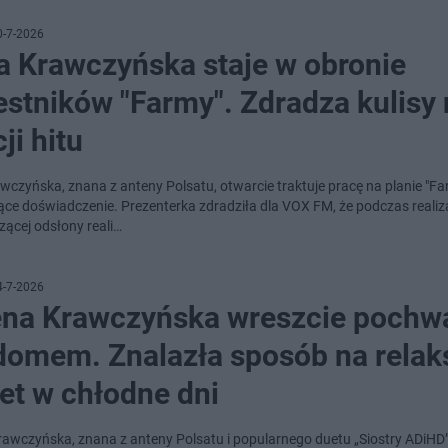
0-7-2026
a Krawczyńska staje w obronie
estników "Farmy". Zdradza kulisy
ji hitu
awczyńska, znana z anteny Polsatu, otwarcie traktuje pracę na planie "Fa
ące doświadczenie. Prezenterka zdradziła dla VOX FM, że podczas realiza
ącej odsłony reali…
4-7-2026
ena Krawczyńska wreszcie pochwa
 domem. Znalazła sposób na relak
et w chłodne dni
rawczyńska, znana z anteny Polsatu i popularnego duetu „Siostry ADiHD”,