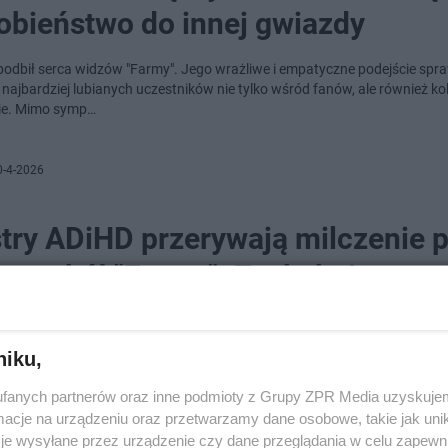
obieństwo do innej gwiazdy
podbił serca widzów "Farmy". Jego wrażliwe i empatyczne podejście spraw
 najbardziej lubianych uczestników nie tylko wśród fanów, ale również k
ie. Mimo symp…
0-4-2026
stry ADiHD przerywają milczenie 
zy wokół "Farmy". Zaskakujące
nanie prowadzących
niku,
zon programu "Farma" rozgrzewa widzów do czerwoności, jednak nie ze 
 wyzwania, a kontrowersyjne decyzje produkcji. Po tym, jak Janosik zost
fanych partnerów oraz inne podmioty z Grupy ZPR Media uzyskujem
ynku, w sieci…
cje na urządzeniu oraz przetwarzamy dane osobowe, takie jak unika
je wysyłane przez urządzenie czy dane przeglądania w celu zapewn