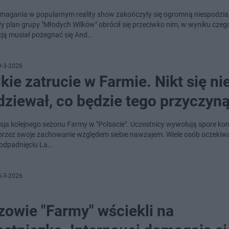
zmagania w popularnym reality show zakończyły się ogromną niespodzia
ły plan grupy "Młodych Wilków" obrócił się przeciwko nim, w wyniku czeg
cją musiał pożegnać się And…
9-3-2026
kie zatrucie w Farmie. Nikt się ni
dziewał, co będzie tego przyczyn
sja kolejnego sezonu Farmy w "Polsacie". Uczestnicy wywołują spore ko
przez swoje zachowanie względem siebie nawzajem. Wiele osób oczekiwał
 odpadnięciu La…
5-3-2026
zowie "Farmy" wściekli na